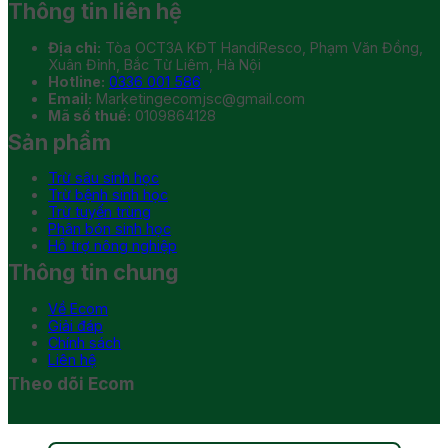
Thông tin liên hệ
Địa chỉ:
Tòa OCT3A KĐT HandiResco, Phạm Văn Đồng,
Xuân Đỉnh, Bắc Từ Liêm, Hà Nội
Hotline:
0336 001 586
Email:
Marketingecomjsc@gmail.com
Mã số thuế:
0109864128
Sản phẩm
Trừ sâu sinh học
Trừ bệnh sinh học
Trừ tuyến trùng
Phân bón sinh học
Hỗ trợ nông nghiệp
Thông tin chung
Về Ecom
Giải đáp
Chính sách
Liên hệ
Theo dõi Ecom