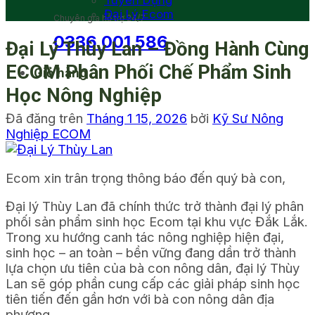
Tuyển Dụng
Đại Lý Ecom
Chuyên gia hỗ trợ 24/7
0336 001 586
Đại Lý Thùy Lan – Đồng Hành Cùng
ECOM Phân Phối Chế Phẩm Sinh
Giỏ hàng
Học Nông Nghiệp
Đã đăng trên
Tháng 1 15, 2026
bởi
Kỹ Sư Nông
Nghiệp ECOM
Ecom xin trân trọng thông báo đến quý bà con,
Đại lý Thùy Lan đã chính thức trở thành đại lý phân
phối sản phẩm sinh học Ecom tại khu vực Đắk Lắk.
Trong xu hướng canh tác nông nghiệp hiện đại,
sinh học – an toàn – bền vững đang dần trở thành
lựa chọn ưu tiên của bà con nông dân, đại lý Thùy
Lan sẽ góp phần cung cấp các giải pháp sinh học
tiên tiến đến gần hơn với bà con nông dân địa
phương.