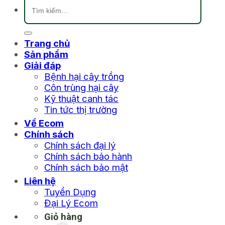
Tìm
kiếm:
Trang chủ
Sản phẩm
Giải đáp
Bệnh hại cây trồng
Côn trùng hại cây
Kỹ thuật canh tác
Tin tức thị trường
Về Ecom
Chính sách
Chính sách đại lý
Chính sách bảo hành
Chính sách bảo mật
Liên hệ
Tuyển Dụng
Đại Lý Ecom
Giỏ hàng