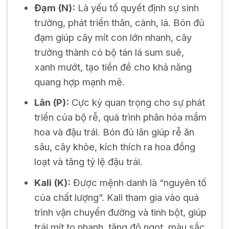
Đạm (N):
Là yếu tố quyết định sự sinh
trưởng, phát triển thân, cành, lá. Bón đủ
đạm giúp cây mít con lớn nhanh, cây
trưởng thành có bộ tán lá sum suê,
xanh mướt, tạo tiền đề cho khả năng
quang hợp mạnh mẽ.
Lân (P):
Cực kỳ quan trọng cho sự phát
triển của bộ rễ, quá trình phân hóa mầm
hoa và đậu trái. Bón đủ lân giúp rễ ăn
sâu, cây khỏe, kích thích ra hoa đồng
loạt và tăng tỷ lệ đậu trái.
Kali (K):
Được mệnh danh là “nguyên tố
của chất lượng”. Kali tham gia vào quá
trình vận chuyển đường và tinh bột, giúp
trái mít to nhanh, tăng độ ngọt, màu sắc