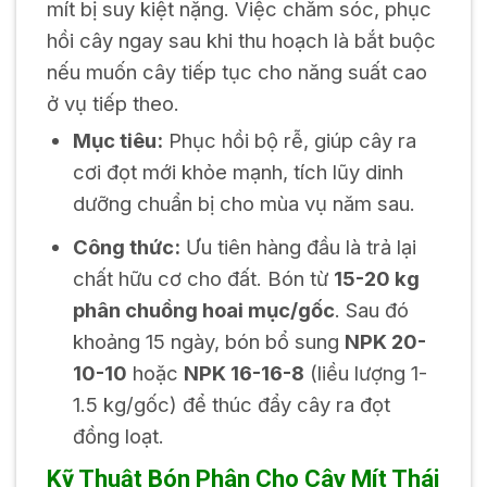
mít bị suy kiệt nặng. Việc chăm sóc, phục
hồi cây ngay sau khi thu hoạch là bắt buộc
nếu muốn cây tiếp tục cho năng suất cao
ở vụ tiếp theo.
Mục tiêu:
Phục hồi bộ rễ, giúp cây ra
cơi đọt mới khỏe mạnh, tích lũy dinh
dưỡng chuẩn bị cho mùa vụ năm sau.
Công thức:
Ưu tiên hàng đầu là trả lại
chất hữu cơ cho đất. Bón từ
15-20 kg
phân chuồng hoai mục/gốc
. Sau đó
khoảng 15 ngày, bón bổ sung
NPK 20-
10-10
hoặc
NPK 16-16-8
(liều lượng 1-
1.5 kg/gốc) để thúc đẩy cây ra đọt
đồng loạt.
Kỹ Thuật Bón Phân Cho Cây Mít Thái