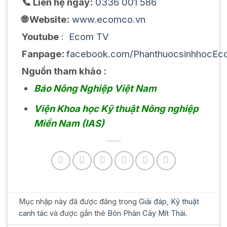
📞 Liên hệ ngay:
0336 001 586
🌐 Website:
www.ecomco.vn
Youtube
:
Ecom TV
Fanpage:
facebook.com/PhanthuocsinhhocEc
Nguồn tham khảo :
Báo Nông Nghiệp Việt Nam
Viện Khoa học Kỹ thuật Nông nghiệp
Miền Nam (IAS)
Mục nhập này đã được đăng trong
Giải đáp
,
Kỹ thuật
canh tác
và được gắn thẻ
Bón Phân Cây Mít Thái
.