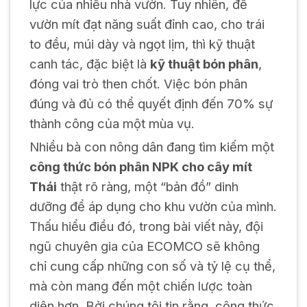
lực của nhiều nhà vườn. Tuy nhiên, để
vườn mít đạt năng suất đỉnh cao, cho trái
to đều, múi dày và ngọt lịm, thì kỹ thuật
canh tác, đặc biệt là
kỹ thuật bón phân
,
đóng vai trò then chốt. Việc bón phân
đúng và đủ có thể quyết định đến 70% sự
thành công của một mùa vụ.
Nhiều bà con nông dân đang tìm kiếm một
công thức bón phân NPK cho cây mít
Thái
thật rõ ràng, một “bản đồ” dinh
dưỡng để áp dụng cho khu vườn của mình.
Thấu hiểu điều đó, trong bài viết này, đội
ngũ chuyên gia của ECOMCO sẽ không
chỉ cung cấp những con số và tỷ lệ cụ thể,
mà còn mang đến một chiến lược toàn
diện hơn. Bởi chúng tôi tin rằng, công thức