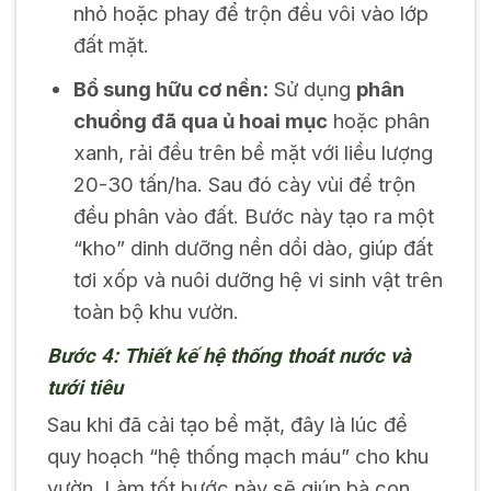
nhỏ hoặc phay để trộn đều vôi vào lớp
đất mặt.
Bổ sung hữu cơ nền:
Sử dụng
phân
chuồng đã qua ủ hoai mục
hoặc phân
xanh, rải đều trên bề mặt với liều lượng
20-30 tấn/ha. Sau đó cày vùi để trộn
đều phân vào đất. Bước này tạo ra một
“kho” dinh dưỡng nền dồi dào, giúp đất
tơi xốp và nuôi dưỡng hệ vi sinh vật trên
toàn bộ khu vườn.
Bước 4: Thiết kế hệ thống thoát nước và
tưới tiêu
Sau khi đã cải tạo bề mặt, đây là lúc để
quy hoạch “hệ thống mạch máu” cho khu
vườn. Làm tốt bước này sẽ giúp bà con