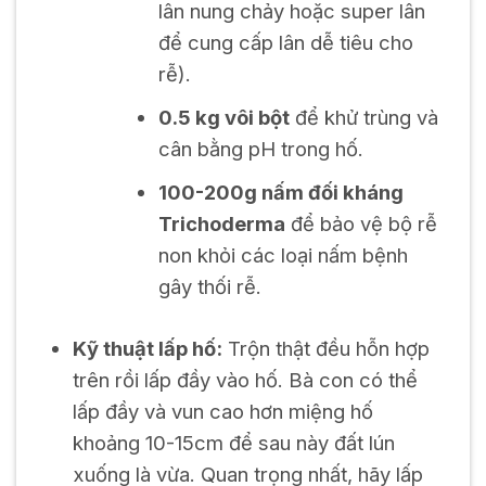
lân nung chảy hoặc super lân
để cung cấp lân dễ tiêu cho
rễ).
0.5 kg vôi bột
để khử trùng và
cân bằng pH trong hố.
100-200g nấm đối kháng
Trichoderma
để bảo vệ bộ rễ
non khỏi các loại nấm bệnh
gây thối rễ.
Kỹ thuật lấp hố:
Trộn thật đều hỗn hợp
trên rồi lấp đầy vào hố. Bà con có thể
lấp đầy và vun cao hơn miệng hố
khoảng 10-15cm để sau này đất lún
xuống là vừa. Quan trọng nhất, hãy lấp