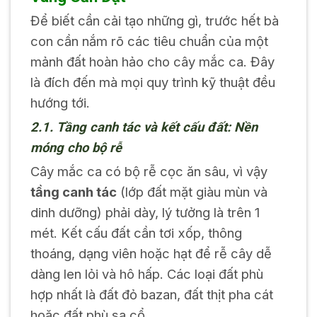
Để biết cần cải tạo những gì, trước hết bà
con cần nắm rõ các tiêu chuẩn của một
mảnh đất hoàn hảo cho cây mắc ca. Đây
là đích đến mà mọi quy trình kỹ thuật đều
hướng tới.
2.1. Tầng canh tác và kết cấu đất: Nền
móng cho bộ rễ
Cây mắc ca có bộ rễ cọc ăn sâu, vì vậy
tầng canh tác
(lớp đất mặt giàu mùn và
dinh dưỡng) phải dày, lý tưởng là trên 1
mét. Kết cấu đất cần tơi xốp, thông
thoáng, dạng viên hoặc hạt để rễ cây dễ
dàng len lỏi và hô hấp. Các loại đất phù
hợp nhất là đất đỏ bazan, đất thịt pha cát
hoặc đất phù sa cổ.