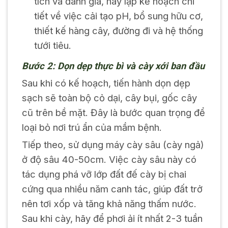
tích và đánh giá, hãy lập kế hoạch chi
tiết về việc cải tạo pH, bổ sung hữu cơ,
thiết kế hàng cây, đường đi và hệ thống
tưới tiêu.
Bước 2: Dọn dẹp thực bì và cày xới ban đầu
Sau khi có kế hoạch, tiến hành dọn dẹp
sạch sẽ toàn bộ cỏ dại, cây bụi, gốc cây
cũ trên bề mặt. Đây là bước quan trọng để
loại bỏ nơi trú ẩn của mầm bệnh.
Tiếp theo, sử dụng máy cày sâu (cày ngả)
ở độ sâu 40-50cm. Việc cày sâu này có
tác dụng phá vỡ lớp đất đế cày bị chai
cứng qua nhiều năm canh tác, giúp đất trở
nên tơi xốp và tăng khả năng thấm nước.
Sau khi cày, hãy để phơi ải ít nhất 2-3 tuần