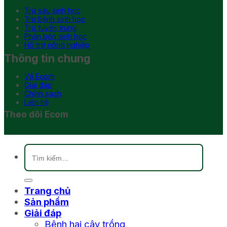
Trừ sâu sinh học
Trừ bệnh sinh học
Trừ tuyến trùng
Phân bón sinh học
Hỗ trợ nông nghiệp
Thông tin chung
Về Ecom
Giải đáp
Chính sách
Liên hệ
Theo dõi Ecom
Tìm
kiếm:
Trang chủ
Sản phẩm
Giải đáp
Bệnh hại cây trồng