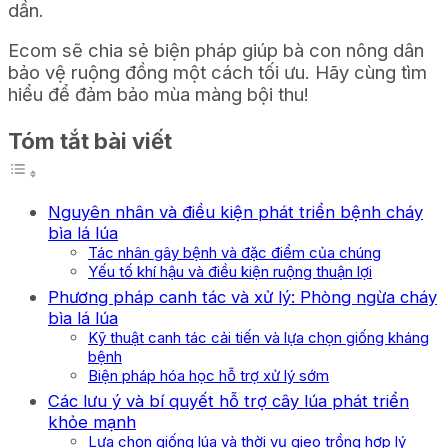
dần.
Ecom sẽ chia sẻ biện pháp giúp bà con nông dân
bảo vệ ruộng đồng một cách tối ưu. Hãy cùng tìm
hiểu để đảm bảo mùa màng bội thu!
Tóm tắt bài viết
Nguyên nhân và điều kiện phát triển bệnh cháy
bìa lá lúa
Tác nhân gây bệnh và đặc điểm của chúng
Yếu tố khí hậu và điều kiện ruộng thuận lợi
Phương pháp canh tác và xử lý: Phòng ngừa cháy
bìa lá lúa
Kỹ thuật canh tác cải tiến và lựa chọn giống kháng
bệnh
Biện pháp hóa học hỗ trợ xử lý sớm
Các lưu ý và bí quyết hỗ trợ cây lúa phát triển
khỏe mạnh
Lựa chọn giống lúa và thời vụ gieo trồng hợp lý