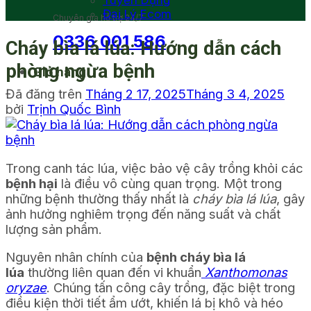
Tuyển Dụng
Đại Lý Ecom
Chuyên gia hỗ trợ 24/7
0336 001 586
Cháy bìa lá lúa: Hướng dẫn cách
phòng ngừa bệnh
Giỏ hàng
Đã đăng trên
Tháng 2 17, 2025
Tháng 3 4, 2025
bởi
Trịnh Quốc Bình
Trong canh tác lúa, việc bảo vệ cây trồng khỏi các
bệnh hại
là điều vô cùng quan trọng. Một trong
những bệnh thường thấy nhất là
cháy bìa lá lúa
, gây
ảnh hưởng nghiêm trọng đến năng suất và chất
lượng sản phẩm.
Nguyên nhân chính của
bệnh cháy bìa lá
lúa
thường liên quan đến vi
khuẩn
Xanthomonas
oryzae
. Chúng tấn công cây trồng, đặc biệt trong
điều kiện thời tiết ẩm ướt, khiến lá bị khô và héo