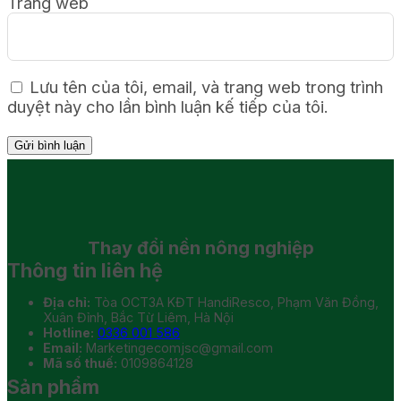
Trang web
Lưu tên của tôi, email, và trang web trong trình
duyệt này cho lần bình luận kế tiếp của tôi.
Thay đổi
nền nông nghiệp
Thông tin liên hệ
Địa chỉ:
Tòa OCT3A KĐT HandiResco, Phạm Văn Đồng,
Xuân Đỉnh, Bắc Từ Liêm, Hà Nội
Hotline:
0336 001 586
Email:
Marketingecomjsc@gmail.com
Mã số thuế:
0109864128
Sản phẩm