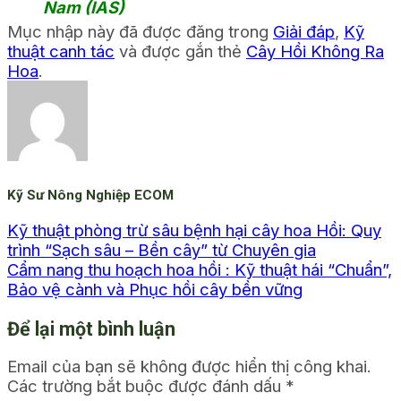
Nam (IAS)
Mục nhập này đã được đăng trong
Giải đáp
,
Kỹ
thuật canh tác
và được gắn thẻ
Cây Hồi Không Ra
Hoa
.
Kỹ Sư Nông Nghiệp ECOM
Kỹ thuật phòng trừ sâu bệnh hại cây hoa Hồi: Quy
trình “Sạch sâu – Bền cây” từ Chuyên gia
Cẩm nang thu hoạch hoa hồi : Kỹ thuật hái “Chuẩn”,
Bảo vệ cành và Phục hồi cây bền vững
Để lại một bình luận
Email của bạn sẽ không được hiển thị công khai.
Các trường bắt buộc được đánh dấu
*