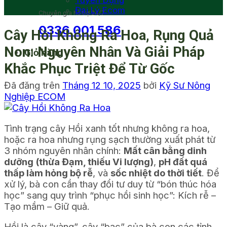
Tuyển Dụng
Đại Lý Ecom
Chuyên gia hỗ trợ 24/7
0336 001 586
Cây Hồi Không Ra Hoa, Rụng Quả
Non: Nguyên Nhân Và Giải Pháp
Giỏ hàng
Khắc Phục Triệt Để Từ Gốc
Đã đăng trên
Tháng 12 10, 2025
bởi
Kỹ Sư Nông
Nghiệp ECOM
Tình trạng cây Hồi xanh tốt nhưng không ra hoa,
hoặc ra hoa nhưng rụng sạch thường xuất phát từ
3 nhóm nguyên nhân chính:
Mất cân bằng dinh
dưỡng (thừa Đạm, thiếu Vi lượng)
,
pH đất quá
thấp làm hỏng bộ rễ
, và
sốc nhiệt do thời tiết
. Để
xử lý, bà con cần thay đổi tư duy từ “bón thúc hóa
học” sang quy trình “phục hồi sinh học”: Kích rễ –
Tạo mầm – Giữ quả.
Hồi là cây “vàng”, cây “bạc” của bà con các tỉnh