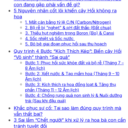
con đang gặp phải vấn đề gì?
5 Nguyên nhân cốt lõi khiến cây Hồi không ra
hoa
1. Mất cân bằng tỷ lệ C/N (Carbon/Nitrogen)
2. Bộ rễ bị “nghẹt” & pH đất thấp (Đất chua)
3. Thiếu hụt nghiêm trọng Boron (Bo) & Canxi
4. Sốc nhiệt và Sốc nước
5. Bỏ bê giai đoạn phục hồi sau thu hoạch
Quy trình 4 Bước “Kích Thích Kép”: Biến cây Hồi
“Vô sinh” thành “Sai quả”
Bước 1: Phục hồi sức khỏe đất và bộ rễ (Tháng 7 –
8 Âm lịch)
Bước 2: Xiết nước & Tạo mầm hoa (Tháng 9 – 10
Âm lịch)
Bước 3: Kích thích ra hoa đồng loạt & Tăng thụ
phấn (Tháng 11 – 12 Âm lịch)
Bước 4: Chống rụng quả non sinh lý & Nuôi dưỡng
trái (Sau khi đậu quả)
Khắc phục sự cố: Tại sao làm đúng quy trình mà
vẫn thất bại?
3 Sai lầm “Chết người” khi xử lý ra hoa bà con cần
tránh tuyệt đối