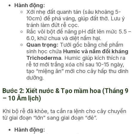
Hành động:
Xới nhẹ đất quanh tán (sâu khoảng 5-
10cm) để phá váng, giúp đất thở. Lưu ý
tránh làm đứt rễ cọc.
Rắc vôi bột để nâng pH đất lên mức 5.5 –
6.0, khử chua và diệt nấm hại.
Quan trọng:
Tưới gốc bằng chế phẩm
sinh học chứa
Humic và nấm đối kháng
Trichoderma
. Humic giúp kích thích ra
rễ tơ mới trắng xóa chỉ sau 10-15 ngày,
tạo “miệng ăn” mới cho cây hấp thu dinh
dưỡng.
Bước 2: Xiết nước & Tạo mầm hoa (Tháng 9
– 10 Âm lịch)
Khi bộ rễ đã khỏe, ta cần ra lệnh cho cây chuyển
từ giai đoạn “lớn” sang giai đoạn “đẻ”.
Hành động: