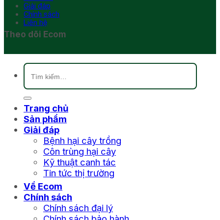
Giải đáp
Chính sách
Liên hệ
Theo dõi Ecom
Tìm
kiếm:
Trang chủ
Sản phẩm
Giải đáp
Bệnh hại cây trồng
Côn trùng hại cây
Kỹ thuật canh tác
Tin tức thị trường
Về Ecom
Chính sách
Chính sách đại lý
Chính sách bảo hành