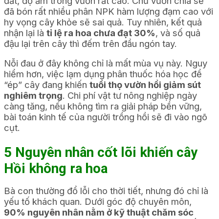
đất, độ ẩm trong vườn rất cao. Chủ vườn chia sẻ
đã bón rất nhiều phân NPK hàm lượng đạm cao với
hy vọng cây khỏe sẽ sai quả. Tuy nhiên, kết quả
nhận lại là
tỉ lệ ra hoa chưa đạt 30%
, và số quả
đậu lại trên cây thì đếm trên đầu ngón tay.
Nỗi đau ở đây không chỉ là mất mùa vụ này. Nguy
hiểm hơn, việc lạm dụng phân thuốc hóa học để
“ép” cây đang khiến
tuổi thọ vườn hồi giảm sút
nghiêm trọng
. Chi phí vật tư nông nghiệp ngày
càng tăng, nếu không tìm ra giải pháp bền vững,
bài toán kinh tế của người trồng hồi sẽ đi vào ngõ
cụt.
5 Nguyên nhân cốt lõi khiến cây
Hồi không ra hoa
Bà con thường đổ lỗi cho thời tiết, nhưng đó chỉ là
yếu tố khách quan. Dưới góc độ chuyên môn,
90% nguyên nhân nằm ở kỹ thuật chăm sóc