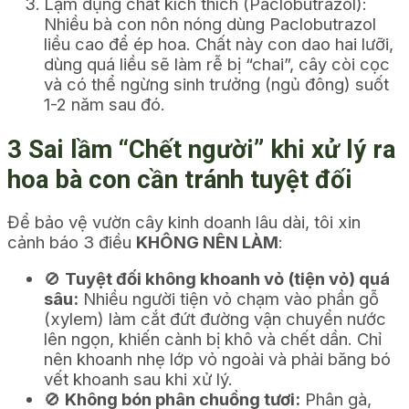
Lạm dụng chất kích thích (Paclobutrazol):
Nhiều bà con nôn nóng dùng Paclobutrazol
liều cao để ép hoa. Chất này con dao hai lưỡi,
dùng quá liều sẽ làm rễ bị “chai”, cây còi cọc
và có thể ngừng sinh trưởng (ngủ đông) suốt
1-2 năm sau đó.
3 Sai lầm “Chết người” khi xử lý ra
hoa bà con cần tránh tuyệt đối
Để bảo vệ vườn cây kinh doanh lâu dài, tôi xin
cảnh báo 3 điều
KHÔNG NÊN LÀM
:
🚫
Tuyệt đối không khoanh vỏ (tiện vỏ) quá
sâu:
Nhiều người tiện vỏ chạm vào phần gỗ
(xylem) làm cắt đứt đường vận chuyển nước
lên ngọn, khiến cành bị khô và chết dần. Chỉ
nên khoanh nhẹ lớp vỏ ngoài và phải băng bó
vết khoanh sau khi xử lý.
🚫
Không bón phân chuồng tươi:
Phân gà,