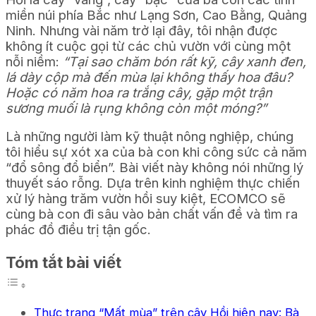
miền núi phía Bắc như Lạng Sơn, Cao Bằng, Quảng
Ninh. Nhưng vài năm trở lại đây, tôi nhận được
không ít cuộc gọi từ các chủ vườn với cùng một
nỗi niềm:
“Tại sao chăm bón rất kỹ, cây xanh đen,
lá dày cộp mà đến mùa lại không thấy hoa đâu?
Hoặc có năm hoa ra trắng cây, gặp một trận
sương muối là rụng không còn một móng?”
Là những người làm kỹ thuật nông nghiệp, chúng
tôi hiểu sự xót xa của bà con khi công sức cả năm
“đổ sông đổ biển”. Bài viết này không nói những lý
thuyết sáo rỗng. Dựa trên kinh nghiệm thực chiến
xử lý hàng trăm vườn hồi suy kiệt, ECOMCO sẽ
cùng bà con đi sâu vào bản chất vấn đề và tìm ra
phác đồ điều trị tận gốc.
Tóm tắt bài viết
Thực trạng “Mất mùa” trên cây Hồi hiện nay: Bà