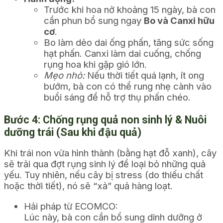
Trước khi hoa nở khoảng 15 ngày, bà con
cần phun bổ sung ngay
Bo và Canxi hữu
cơ
.
Bo làm dẻo dai ống phấn, tăng sức sống
hạt phấn. Canxi làm dai cuống, chống
rụng hoa khi gặp gió lớn.
Mẹo nhỏ:
Nếu thời tiết quá lạnh, ít ong
bướm, bà con có thể rung nhẹ cành vào
buổi sáng để hỗ trợ thụ phấn chéo.
Bước 4: Chống rụng quả non sinh lý & Nuôi
dưỡng trái (Sau khi đậu quả)
Khi trái non vừa hình thành (bằng hạt đỗ xanh), cây
sẽ trải qua đợt rụng sinh lý để loại bỏ những quả
yếu. Tuy nhiên, nếu cây bị stress (do thiếu chất
hoặc thời tiết), nó sẽ “xả” quả hàng loạt.
Hải pháp từ ECOMCO:
Lúc này, bà con cần bổ sung dinh dưỡng ở