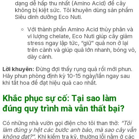
dạng dễ hấp thu nhất (Amino Acid) để cây
không bị kiệt sức. Tôi khuyên dùng sản phẩm
Siêu dinh dưỡng Eco Nuti.
Với thành phần Amino Acid thủy phân và
vi lượng chelate, Eco Nuti giúp cây giảm
stress ngay lập tức, “giữ” quả non ở lại
trên cành và giúp quả lớn nhanh, bóng vỏ,
dày cánh.
Lời khuyên:
Đừng đợi thấy rụng quả rồi mới phun.
Hãy phun phòng định kỳ 10-15 ngày/lần ngay sau
khi tắt hoa để đạt hiệu quả cao nhất.
Khắc phục sự cố: Tại sao làm
đúng quy trình mà vẫn thất bại?
Có những nhà vườn gọi điện cho tôi than thở:
“Tôi
làm đúng y hệt các bước anh bảo, mà sao cây vẫn
không đạt?”
. Khi kiểm tra kỹ, thường lỗi nằm ở các