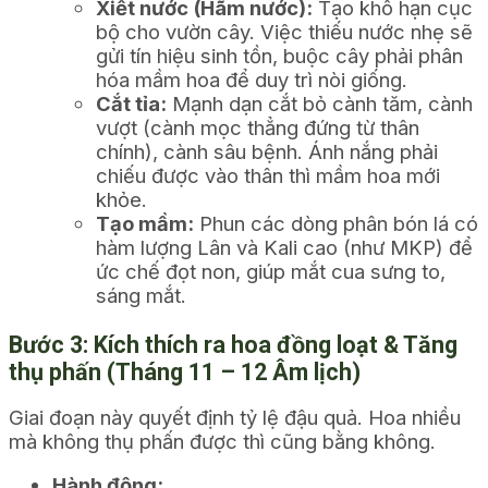
Xiết nước (Hãm nước):
Tạo khô hạn cục
bộ cho vườn cây. Việc thiếu nước nhẹ sẽ
gửi tín hiệu sinh tồn, buộc cây phải phân
hóa mầm hoa để duy trì nòi giống.
Cắt tỉa:
Mạnh dạn cắt bỏ cành tăm, cành
vượt (cành mọc thẳng đứng từ thân
chính), cành sâu bệnh. Ánh nắng phải
chiếu được vào thân thì mầm hoa mới
khỏe.
Tạo mầm:
Phun các dòng phân bón lá có
hàm lượng Lân và Kali cao (như MKP) để
ức chế đọt non, giúp mắt cua sưng to,
sáng mắt.
Bước 3: Kích thích ra hoa đồng loạt & Tăng
thụ phấn (Tháng 11 – 12 Âm lịch)
Giai đoạn này quyết định tỷ lệ đậu quả. Hoa nhiều
mà không thụ phấn được thì cũng bằng không.
Hành động: