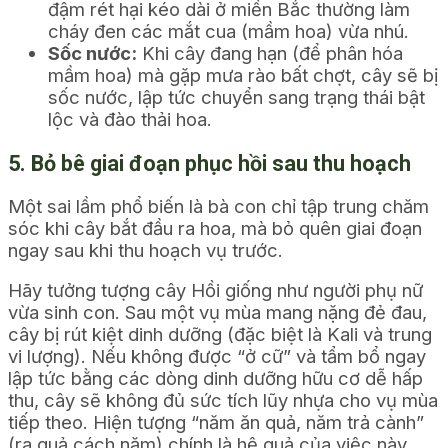
đậm rét hại kéo dài ở miền Bắc thường làm
cháy đen các mắt cua (mầm hoa) vừa nhú.
Sốc nước:
Khi cây đang hạn (để phân hóa
mầm hoa) mà gặp mưa rào bất chợt, cây sẽ bị
sốc nước, lập tức chuyển sang trạng thái bật
lộc và đào thải hoa.
5. Bỏ bê giai đoạn phục hồi sau thu hoạch
Một sai lầm phổ biến là bà con chỉ tập trung chăm
sóc khi cây bắt đầu ra hoa, mà bỏ quên giai đoạn
ngay sau khi thu hoạch vụ trước.
Hãy tưởng tượng cây Hồi giống như người phụ nữ
vừa sinh con. Sau một vụ mùa mang nặng đẻ đau,
cây bị rút kiệt dinh dưỡng (đặc biệt là Kali và trung
vi lượng). Nếu không được “ở cữ” và tẩm bổ ngay
lập tức bằng các dòng dinh dưỡng hữu cơ dễ hấp
thu, cây sẽ không đủ sức tích lũy nhựa cho vụ mùa
tiếp theo. Hiện tượng “năm ăn quả, năm trả cành”
(ra quả cách năm) chính là hệ quả của việc này.