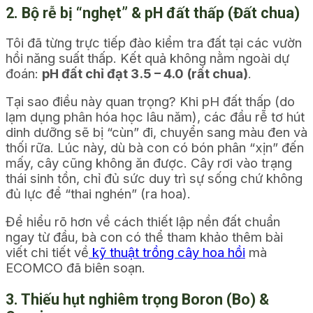
2. Bộ rễ bị “nghẹt” & pH đất thấp (Đất chua)
Tôi đã từng trực tiếp đào kiểm tra đất tại các vườn
hồi năng suất thấp. Kết quả không nằm ngoài dự
đoán:
pH đất chỉ đạt 3.5 – 4.0 (rất chua)
.
Tại sao điều này quan trọng? Khi pH đất thấp (do
lạm dụng phân hóa học lâu năm), các đầu rễ tơ hút
dinh dưỡng sẽ bị “cùn” đi, chuyển sang màu đen và
thối rữa. Lúc này, dù bà con có bón phân “xịn” đến
mấy, cây cũng không ăn được. Cây rơi vào trạng
thái sinh tồn, chỉ đủ sức duy trì sự sống chứ không
đủ lực để “thai nghén” (ra hoa).
Để hiểu rõ hơn về cách thiết lập nền đất chuẩn
ngay từ đầu, bà con có thể tham khảo thêm bài
viết chi tiết về
kỹ thuật trồng cây hoa hồi
mà
ECOMCO đã biên soạn.
3. Thiếu hụt nghiêm trọng Boron (Bo) &