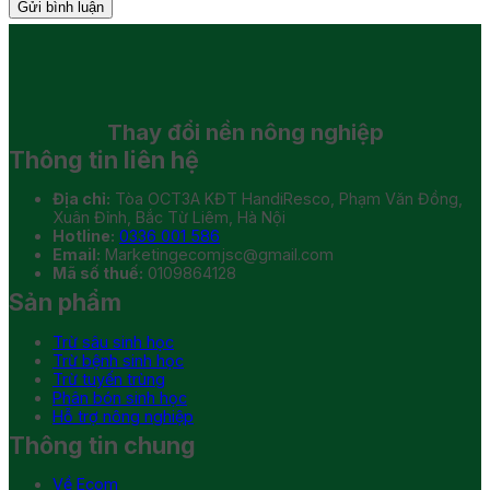
Thay đổi
nền nông nghiệp
Thông tin liên hệ
Địa chỉ:
Tòa OCT3A KĐT HandiResco, Phạm Văn Đồng,
Xuân Đỉnh, Bắc Từ Liêm, Hà Nội
Hotline:
0336 001 586
Email:
Marketingecomjsc@gmail.com
Mã số thuế:
0109864128
Sản phẩm
Trừ sâu sinh học
Trừ bệnh sinh học
Trừ tuyến trùng
Phân bón sinh học
Hỗ trợ nông nghiệp
Thông tin chung
Về Ecom