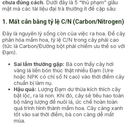
chưa đúng cách
. Dưới đây là 5 “thủ phạm” giấu
mặt mà các tài liệu đại trà thường ít đề cập sâu:
1. Mất cân bằng tỷ lệ C/N (Carbon/Nitrogen)
Đây là nguyên lý sống còn của việc ra hoa. Để cây
phân hóa mầm hoa, tỷ lệ C/N trong cây phải cao
(tức là Carbon/Đường bột phải chiếm ưu thế so với
Đạm).
Sai lầm thường gặp:
Bà con thấy cây hơi
vàng lá liền bón thúc thật nhiều Đạm (Ure
hoặc NPK có chỉ số N cao) vào thời điểm cây
chuẩn bị làm nụ.
Hậu quả:
Lượng Đạm dư thừa kích thích cây
bật lộc, ra lá non. Khi đó, cây sẽ tiêu hao toàn
bộ năng lượng để nuôi lá, ức chế hoàn toàn
quá trình hình thành mầm hoa. Cây càng xanh
tốt vào sai thời điểm, bà con càng dễ mất
mùa.