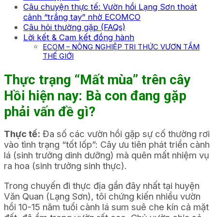
Câu chuyện thực tế: Vườn hồi Lạng Sơn thoát
cảnh “trắng tay” nhờ ECOMCO
Câu hỏi thường gặp (FAQs)
Lời kết & Cam kết đồng hành
ECOM – NÔNG NGHIỆP TRI THỨC VƯƠN TẦM
THẾ GIỚI
Thực trạng “Mất mùa” trên cây
Hồi hiện nay: Bà con đang gặp
phải vấn đề gì?
Thực tế:
Đa số các vườn hồi gặp sự cố thường rơi
vào tình trạng “tốt lốp”: Cây ưu tiên phát triển cành
lá (sinh trưởng dinh dưỡng) mà quên mất nhiệm vụ
ra hoa (sinh trưởng sinh thực).
Trong chuyến đi thực địa gần đây nhất tại huyện
Văn Quan (Lạng Sơn), tôi chứng kiến nhiều vườn
hồi 10-15 năm tuổi cành lá sum suê che kín cả mặt