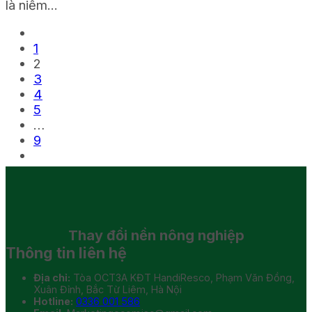
là niềm...
1
2
3
4
5
…
9
Thay đổi
nền nông nghiệp
Thông tin liên hệ
Địa chỉ:
Tòa OCT3A KĐT HandiResco, Phạm Văn Đồng,
Xuân Đỉnh, Bắc Từ Liêm, Hà Nội
Hotline:
0336 001 586