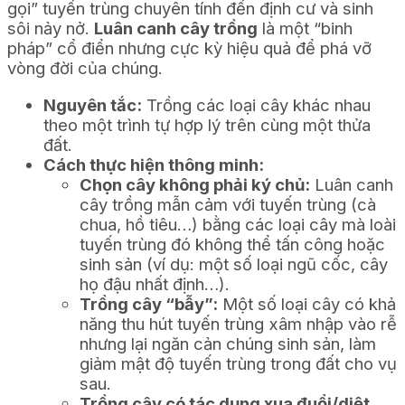
gọi” tuyến trùng chuyên tính đến định cư và sinh
sôi nảy nở.
Luân canh cây trồng
là một “binh
pháp” cổ điển nhưng cực kỳ hiệu quả để phá vỡ
vòng đời của chúng.
Nguyên tắc:
Trồng các loại cây khác nhau
theo một trình tự hợp lý trên cùng một thửa
đất.
Cách thực hiện thông minh:
Chọn cây không phải ký chủ:
Luân canh
cây trồng mẫn cảm với tuyến trùng (cà
chua, hồ tiêu…) bằng các loại cây mà loài
tuyến trùng đó không thể tấn công hoặc
sinh sản (ví dụ: một số loại ngũ cốc, cây
họ đậu nhất định…).
Trồng cây “bẫy”:
Một số loại cây có khả
năng thu hút tuyến trùng xâm nhập vào rễ
nhưng lại ngăn cản chúng sinh sản, làm
giảm mật độ tuyến trùng trong đất cho vụ
sau.
Trồng cây có tác dụng xua đuổi/diệt