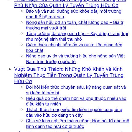
Phủ Nhận Của Quản Lý Tuyến Trùng Hữu Cơ
Bảo vệ và nuôi dưỡng sức khỏe đất, môi trường
cho thế hệ mai sau
Nông sản hữu cơ an toàn, chất lượng cao – Giá trị
thương mại vượt trội
Tăng cường đa dạng sinh học – Xây dựng trang trại
như một hệ sinh thái thu nhỏ
Giảm thiểu chi phí tiềm ẩn và rủi ro liên quan đến
hóa chất
Nâng cao uy tín và thương hiệu cho nông sản Việt
Nam trên trường quốc tế
Vượt Qua Thử Thách: Những Khó Khăn và Kinh
Nghiệm Thực Tiễn Trong Quản Lý Tuyến Trùng
Hữu Cơ
Đòi hỏi kiến thức chuyên sâu, kỹ năng quan sát và
sự kiên trì bền bỉ
Hiệu quả có thể chậm hơn và phụ thuộc nhiều vào
điều kiện tự nhiên
Thách thức trong việc tìm kiếm nguồn cung ứng
đầu vào hữu cơ đáng tin cậy
Chia sẻ kinh nghiệm thành công: Học hỏi từ các mô
hình canh tác hữu cơ đi trước