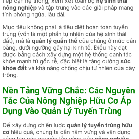
tiếp cận hệ thống, xem xét toàn bộ
hệ sinh thái
nông nghiệp
và tập trung vào các giải pháp mang
tính phòng ngừa, lâu dài.
Mục tiêu không phải là tiêu diệt hoàn toàn tuyến
trùng (vốn là một phần tự nhiên của hệ sinh thái
đất), mà là
quản lý quần thể
của chúng ở mức cân
bằng, dưới ngưỡng gây hại kinh tế. Điều này đạt
được bằng cách xây dựng một hệ thống canh tác
khỏe mạnh từ gốc rễ, đặc biệt là tăng cường
sức
khỏe đất
và khả năng chống chịu tự nhiên của cây
trồng.
Nền Tảng Vững Chắc: Các Nguyên
Tắc Của Nông Nghiệp Hữu Cơ Áp
Dụng Vào Quản Lý Tuyến Trùng
Để xây dựng chiến lược
quản lý tuyến trùng hữu
cơ
hiệu quả, chúng ta cần nắm vững và vận dụng
sáng tạo các nguyên tắc vàng của
nông nghiệp