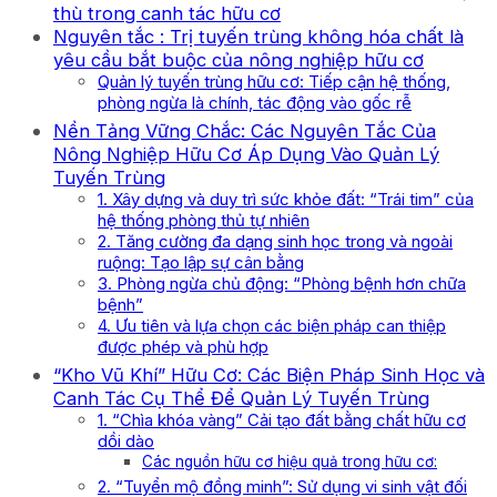
thù trong canh tác hữu cơ
Nguyên tắc : Trị tuyến trùng không hóa chất là
yêu cầu bắt buộc của nông nghiệp hữu cơ
Quản lý tuyến trùng hữu cơ: Tiếp cận hệ thống,
phòng ngừa là chính, tác động vào gốc rễ
Nền Tảng Vững Chắc: Các Nguyên Tắc Của
Nông Nghiệp Hữu Cơ Áp Dụng Vào Quản Lý
Tuyến Trùng
1. Xây dựng và duy trì sức khỏe đất: “Trái tim” của
hệ thống phòng thủ tự nhiên
2. Tăng cường đa dạng sinh học trong và ngoài
ruộng: Tạo lập sự cân bằng
3. Phòng ngừa chủ động: “Phòng bệnh hơn chữa
bệnh”
4. Ưu tiên và lựa chọn các biện pháp can thiệp
được phép và phù hợp
“Kho Vũ Khí” Hữu Cơ: Các Biện Pháp Sinh Học và
Canh Tác Cụ Thể Để Quản Lý Tuyến Trùng
1. “Chìa khóa vàng” Cải tạo đất bằng chất hữu cơ
dồi dào
Các nguồn hữu cơ hiệu quả trong hữu cơ:
2. “Tuyển mộ đồng minh”: Sử dụng vi sinh vật đối