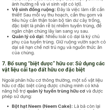
ảnh hưởng rễ và vi sinh vật có lợi).
Vệ sinh đồng ruộng:
Đây là việc làm rất cần
thiết! Sau mỗi vụ thu hoạch, cần thu gom và
tiêu hủy cẩn thận toàn bộ tàn dư cây trồng,
đặc biệt là phần rễ bị nhiễm tuyến trùng, để
ngăn chặn chúng lây lan sang vụ sau.
Quản lý cỏ dại:
Nhiều loài cỏ dại là ký chủ
phụ của tuyến trùng. Giữ ruộng vườn sạch cỏ
dại sẽ hạn chế nơi trú ngụ và nguồn thức ăn
của chúng.
7. Bổ sung “biệt dược” hữu cơ: Sử dụng các
vật liệu cải tạo đất hữu cơ đặc biệt
Ngoài phân hữu cơ thông thường, một số vật liệu
hữu cơ đặc biệt cũng được chứng minh có khả
năng hỗ trợ
quản lý tuyến trùng hữu cơ
và được
phép sử dụng:
Bột hạt Neem (Neem Cake):
Là bã còn lại