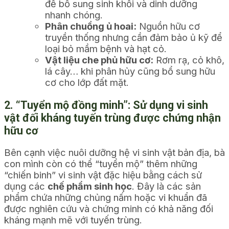
để bổ sung sinh khối và dinh dưỡng
nhanh chóng.
Phân chuồng ủ hoai:
Nguồn hữu cơ
truyền thống nhưng cần đảm bảo ủ kỹ để
loại bỏ mầm bệnh và hạt cỏ.
Vật liệu che phủ hữu cơ:
Rơm rạ, cỏ khô,
lá cây… khi phân hủy cũng bổ sung hữu
cơ cho lớp đất mặt.
2. “Tuyển mộ đồng minh”: Sử dụng vi sinh
vật đối kháng tuyến trùng được chứng nhận
hữu cơ
Bên cạnh việc nuôi dưỡng hệ vi sinh vật bản địa, bà
con mình còn có thể “tuyển mộ” thêm những
“chiến binh” vi sinh vật đặc hiệu bằng cách sử
dụng các
chế phẩm sinh học
. Đây là các sản
phẩm chứa những chủng nấm hoặc vi khuẩn đã
được nghiên cứu và chứng minh có khả năng đối
kháng mạnh mẽ với tuyến trùng.