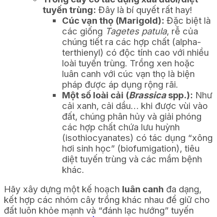
tuyến trùng:
Đây là bí quyết rất hay!
Cúc vạn thọ (Marigold):
Đặc biệt là
các giống
Tagetes patula
, rễ của
chúng tiết ra các hợp chất (alpha-
terthienyl) có độc tính cao với nhiều
loài tuyến trùng. Trồng xen hoặc
luân canh với cúc vạn thọ là biện
pháp được áp dụng rộng rãi.
Một số loài cải (
Brassica
spp.):
Như
cải xanh, cải dầu… khi được vùi vào
đất, chúng phân hủy và giải phóng
các hợp chất chứa lưu huỳnh
(isothiocyanates) có tác dụng “xông
hơi sinh học” (biofumigation), tiêu
diệt tuyến trùng và các mầm bệnh
khác.
Hãy xây dựng một kế hoạch
luân canh
đa dạng,
kết hợp các nhóm cây trồng khác nhau để giữ cho
đất luôn khỏe mạnh và “đánh lạc hướng” tuyến