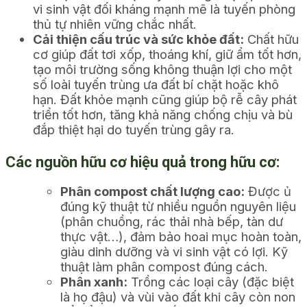
vi sinh vật đối kháng mạnh mẽ là tuyến phòng
thủ tự nhiên vững chắc nhất.
Cải thiện cấu trúc và sức khỏe đất:
Chất hữu
cơ giúp đất tơi xốp, thoáng khí, giữ ẩm tốt hơn,
tạo môi trường sống không thuận lợi cho một
số loài tuyến trùng ưa đất bí chặt hoặc khô
hạn. Đất khỏe mạnh cũng giúp bộ rễ cây phát
triển tốt hơn, tăng khả năng chống chịu và bù
đắp thiệt hại do tuyến trùng gây ra.
Các nguồn hữu cơ hiệu quả trong hữu cơ:
Phân compost chất lượng cao:
Được ủ
đúng kỹ thuật từ nhiều nguồn nguyên liệu
(phân chuồng, rác thải nhà bếp, tàn dư
thực vật…), đảm bảo hoai mục hoàn toàn,
giàu dinh dưỡng và vi sinh vật có lợi. Kỹ
thuật làm phân compost đúng cách.
Phân xanh:
Trồng các loại cây (đặc biệt
là họ đậu) và vùi vào đất khi cây còn non