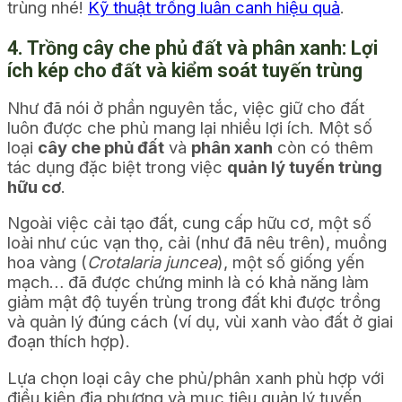
trùng nhé!
Kỹ thuật trồng luân canh hiệu quả
.
4. Trồng cây che phủ đất và phân xanh: Lợi
ích kép cho đất và kiểm soát tuyến trùng
Như đã nói ở phần nguyên tắc, việc giữ cho đất
luôn được che phủ mang lại nhiều lợi ích. Một số
loại
cây che phủ đất
và
phân xanh
còn có thêm
tác dụng đặc biệt trong việc
quản lý tuyến trùng
hữu cơ
.
Ngoài việc cải tạo đất, cung cấp hữu cơ, một số
loài như cúc vạn thọ, cải (như đã nêu trên), muồng
hoa vàng (
Crotalaria juncea
), một số giống yến
mạch… đã được chứng minh là có khả năng làm
giảm mật độ tuyến trùng trong đất khi được trồng
và quản lý đúng cách (ví dụ, vùi xanh vào đất ở giai
đoạn thích hợp).
Lựa chọn loại cây che phủ/phân xanh phù hợp với
điều kiện địa phương và mục tiêu quản lý tuyến