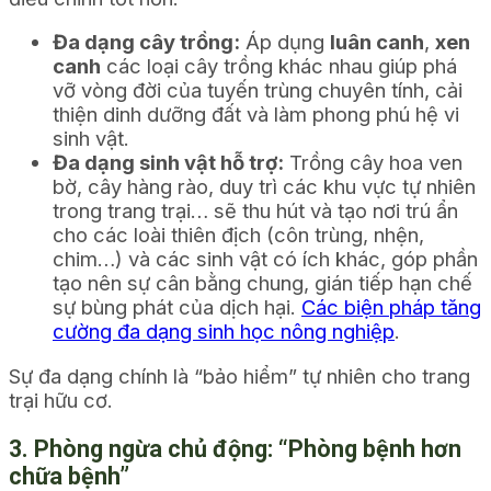
Đa dạng cây trồng:
Áp dụng
luân canh
,
xen
canh
các loại cây trồng khác nhau giúp phá
vỡ vòng đời của tuyến trùng chuyên tính, cải
thiện dinh dưỡng đất và làm phong phú hệ vi
sinh vật.
Đa dạng sinh vật hỗ trợ:
Trồng cây hoa ven
bờ, cây hàng rào, duy trì các khu vực tự nhiên
trong trang trại… sẽ thu hút và tạo nơi trú ẩn
cho các loài thiên địch (côn trùng, nhện,
chim…) và các sinh vật có ích khác, góp phần
tạo nên sự cân bằng chung, gián tiếp hạn chế
sự bùng phát của dịch hại.
Các biện pháp tăng
cường đa dạng sinh học nông nghiệp
.
Sự đa dạng chính là “bảo hiểm” tự nhiên cho trang
trại hữu cơ.
3. Phòng ngừa chủ động: “Phòng bệnh hơn
chữa bệnh”