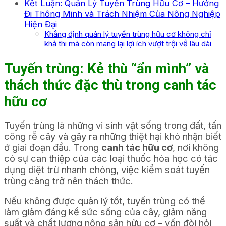
Kết Luận: Quản Lý Tuyến Trùng Hữu Cơ – Hướng
Đi Thông Minh và Trách Nhiệm Của Nông Nghiệp
Hiện Đại
Khẳng định quản lý tuyến trùng hữu cơ không chỉ
khả thi mà còn mang lại lợi ích vượt trội về lâu dài
Tuyến trùng: Kẻ thù “ẩn mình” và
thách thức đặc thù trong
canh tác
hữu cơ
Tuyến trùng là những vi sinh vật sống trong đất, tấn
công rễ cây và gây ra những thiệt hại khó nhận biết
ở giai đoạn đầu. Trong
canh tác hữu cơ
, nơi không
có sự can thiệp của các loại thuốc hóa học có tác
dụng diệt trừ nhanh chóng, việc kiểm soát tuyến
trùng càng trở nên thách thức.
Nếu không được quản lý tốt, tuyến trùng có thể
làm giảm đáng kể sức sống của cây, giảm năng
suất và chất lượng nông sản hữu cơ – vốn đòi hỏi