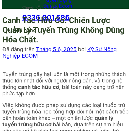
Tuyển Dụng
Đại Lý Ecom
Chuyên gia hỗ trợ 24/7
0336 001 586
Canh Tác Hữu Cơ: Chiến Lược
Quản Lý Tuyến Trùng Không Dùng
Giỏ hàng
Hóa Chất.
Đã đăng trên
Tháng 5 6, 2025
bởi
Kỹ Sư Nông
Nghiệp ECOM
Tuyến trùng gây hại luôn là một trong những thách
thức lớn nhất đối với người nông dân, và trong hệ
thống
canh tác hữu cơ
, bài toán này càng trở nên
phức tạp hơn.
Việc không được phép sử dụng các loại thuốc trừ
tuyến trùng hóa học tổng hợp đòi hỏi một cách tiếp
cận hoàn toàn khác – một chiến lược
quản lý
tuyến trùng hữu cơ
bài bản, dựa trên sự am hiểu
sâu sắc về hệ sinh thái nông nghiệp và tuân thủ