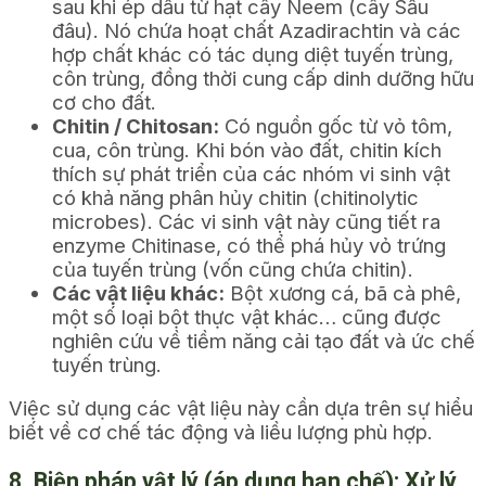
sau khi ép dầu từ hạt cây Neem (cây Sầu
đâu). Nó chứa hoạt chất Azadirachtin và các
hợp chất khác có tác dụng diệt tuyến trùng,
côn trùng, đồng thời cung cấp dinh dưỡng hữu
cơ cho đất.
Chitin / Chitosan:
Có nguồn gốc từ vỏ tôm,
cua, côn trùng. Khi bón vào đất, chitin kích
thích sự phát triển của các nhóm vi sinh vật
có khả năng phân hủy chitin (chitinolytic
microbes). Các vi sinh vật này cũng tiết ra
enzyme Chitinase, có thể phá hủy vỏ trứng
của tuyến trùng (vốn cũng chứa chitin).
Các vật liệu khác:
Bột xương cá, bã cà phê,
một số loại bột thực vật khác… cũng được
nghiên cứu về tiềm năng cải tạo đất và ức chế
tuyến trùng.
Việc sử dụng các vật liệu này cần dựa trên sự hiểu
biết về cơ chế tác động và liều lượng phù hợp.
8. Biện pháp vật lý (áp dụng hạn chế): Xử lý