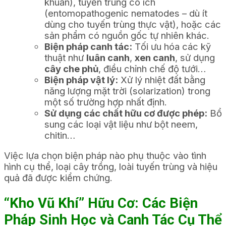
khuẩn), tuyến trùng có ích
(entomopathogenic nematodes – dù ít
dùng cho tuyến trùng thực vật), hoặc các
sản phẩm có nguồn gốc tự nhiên khác.
Biện pháp canh tác:
Tối ưu hóa các kỹ
thuật như
luân canh
,
xen canh
, sử dụng
cây che phủ
, điều chỉnh chế độ tưới…
Biện pháp vật lý:
Xử lý nhiệt đất bằng
năng lượng mặt trời (solarization) trong
một số trường hợp nhất định.
Sử dụng các chất hữu cơ được phép:
Bổ
sung các loại vật liệu như bột neem,
chitin…
Việc lựa chọn biện pháp nào phụ thuộc vào tình
hình cụ thể, loại cây trồng, loài tuyến trùng và hiệu
quả đã được kiểm chứng.
“Kho Vũ Khí” Hữu Cơ: Các Biện
Pháp Sinh Học và Canh Tác Cụ Thể