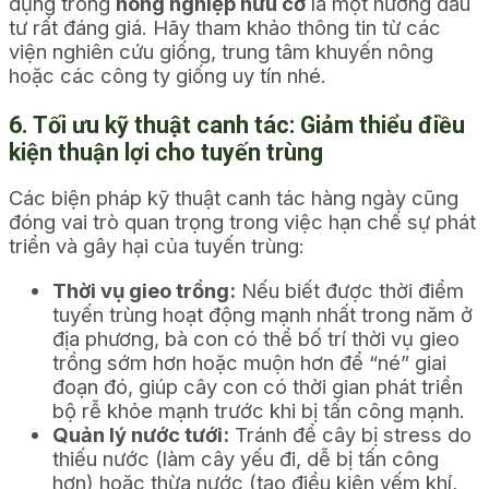
dụng trong
nông nghiệp hữu cơ
là một hướng đầu
tư rất đáng giá. Hãy tham khảo thông tin từ các
viện nghiên cứu giống, trung tâm khuyến nông
hoặc các công ty giống uy tín nhé.
6. Tối ưu kỹ thuật canh tác: Giảm thiểu điều
kiện thuận lợi cho tuyến trùng
Các biện pháp kỹ thuật canh tác hàng ngày cũng
đóng vai trò quan trọng trong việc hạn chế sự phát
triển và gây hại của tuyến trùng:
Thời vụ gieo trồng:
Nếu biết được thời điểm
tuyến trùng hoạt động mạnh nhất trong năm ở
địa phương, bà con có thể bố trí thời vụ gieo
trồng sớm hơn hoặc muộn hơn để “né” giai
đoạn đó, giúp cây con có thời gian phát triển
bộ rễ khỏe mạnh trước khi bị tấn công mạnh.
Quản lý nước tưới:
Tránh để cây bị stress do
thiếu nước (làm cây yếu đi, dễ bị tấn công
hơn) hoặc thừa nước (tạo điều kiện yếm khí,