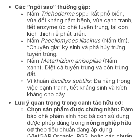
Các “ngôi sao” thường gặp:
Nấm
Trichoderma
spp.: Rất phổ biến,
vừa đối kháng nấm bệnh, vừa cạnh tranh,
tiết enzyme ức chế tuyến trùng, lại còn
kích thích rễ phát triển.
Nấm
Paecilomyces lilacinus
(Nấm tím):
“Chuyên gia” ký sinh và phá hủy trứng
tuyến trùng.
Nấm
Metarhizium anisopliae
(Nấm
xanh): Diệt cả tuyến trùng và côn trùng
đất.
Vi khuẩn
Bacillus subtilis
: Đa năng trong
việc cạnh tranh, tiết kháng sinh và kích
kháng cho cây.
Lưu ý quan trọng trong canh tác hữu cơ:
Chọn sản phẩm được chứng nhận:
Đảm
bảo chế phẩm sinh học bà con sử dụng
được phép dùng trong
nông nghiệp hữu
cơ
theo tiêu chuẩn đang áp dụng
(VietGAP Organic, PGS, hoặc các chuẩn