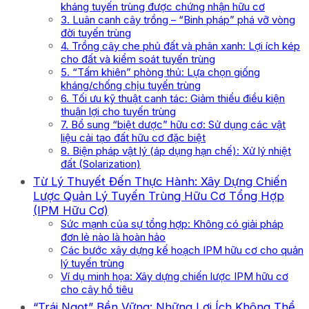
kháng tuyến trùng được chứng nhận hữu cơ
3. Luân canh cây trồng – “Binh pháp” phá vỡ vòng
đời tuyến trùng
4. Trồng cây che phủ đất và phân xanh: Lợi ích kép
cho đất và kiểm soát tuyến trùng
5. “Tấm khiên” phòng thủ: Lựa chọn giống
kháng/chống chịu tuyến trùng
6. Tối ưu kỹ thuật canh tác: Giảm thiểu điều kiện
thuận lợi cho tuyến trùng
7. Bổ sung “biệt dược” hữu cơ: Sử dụng các vật
liệu cải tạo đất hữu cơ đặc biệt
8. Biện pháp vật lý (áp dụng hạn chế): Xử lý nhiệt
đất (Solarization)
Từ Lý Thuyết Đến Thực Hành: Xây Dựng Chiến
Lược Quản Lý Tuyến Trùng Hữu Cơ Tổng Hợp
(IPM Hữu Cơ)
Sức mạnh của sự tổng hợp: Không có giải pháp
đơn lẻ nào là hoàn hảo
Các bước xây dựng kế hoạch IPM hữu cơ cho quản
lý tuyến trùng
Ví dụ minh họa: Xây dựng chiến lược IPM hữu cơ
cho cây hồ tiêu
“Trái Ngọt” Bền Vững: Những Lợi Ích Không Thể