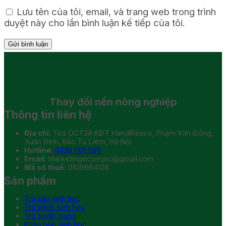
Lưu tên của tôi, email, và trang web trong trình
duyệt này cho lần bình luận kế tiếp của tôi.
Thay đổi
nền nông nghiệp
Thông tin liên hệ
Địa chỉ:
Tòa OCT3A KĐT HandiResco, Phạm Văn Đồng,
Xuân Đỉnh, Bắc Từ Liêm, Hà Nội
Hotline:
0336 001 586
Email:
Marketingecomjsc@gmail.com
Mã số thuế:
0109864128
Sản phẩm
Trừ sâu sinh học
Trừ bệnh sinh học
Trừ tuyến trùng
Phân bón sinh học