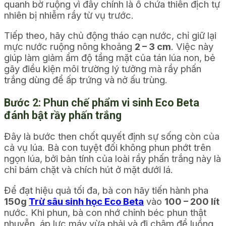
quanh bờ ruộng vì đây chính là ổ chứa thiên địch tự
nhiên bị nhiễm rầy từ vụ trước.
Tiếp theo, hãy chủ động tháo cạn nước, chỉ giữ lại
mực nước ruộng nông khoảng
2 – 3 cm
. Việc này
giúp làm giảm ẩm độ tầng mặt của tán lúa non, bẻ
gãy điều kiện môi trường lý tưởng mà rầy phấn
trắng dùng để ấp trứng và nở ấu trùng.
Bước 2: Phun chế phẩm vi sinh Eco Beta
đánh bật rầy phấn trắng
Đây là bước then chốt quyết định sự sống còn của
cả vụ lúa. Bà con tuyệt đối không phun phớt trên
ngọn lúa, bởi bản tính của loài rầy phấn trắng này là
chỉ bám chặt và chích hút ở mặt dưới lá.
Để đạt hiệu quả tối đa, bà con hãy tiến hành pha
150g
Trừ sâu sinh học Eco Beta
vào
100 – 200 lít
nước. Khi phun, bà con nhớ chỉnh béc phun thật
nhuyễn, áp lực máy vừa phải và đi chậm để luồng