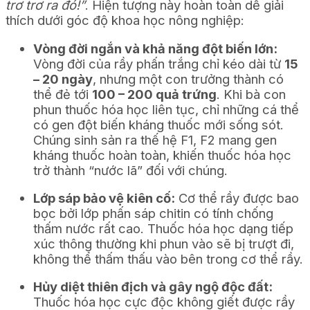
trơ trơ ra đó!”
. Hiện tượng này hoàn toàn dễ giải
thích dưới góc độ khoa học nông nghiệp:
Vòng đời ngắn và khả năng đột biến lớn:
Vòng đời của rầy phấn trắng chỉ kéo dài từ
15
– 20 ngày
, nhưng một con trưởng thành có
thể đẻ tới
100 – 200 quả trứng
. Khi bà con
phun thuốc hóa học liên tục, chỉ những cá thể
có gen đột biến kháng thuốc mới sống sót.
Chúng sinh sản ra thế hệ F1, F2 mang gen
kháng thuốc hoàn toàn, khiến thuốc hóa học
trở thành “nước lã” đối với chúng.
Lớp sáp bảo vệ kiên cố:
Cơ thể rầy được bao
bọc bởi lớp phấn sáp chitin có tính chống
thấm nước rất cao. Thuốc hóa học dạng tiếp
xúc thông thường khi phun vào sẽ bị trượt đi,
không thể thấm thấu vào bên trong cơ thể rầy.
Hủy diệt thiên địch và gây ngộ độc đất:
Thuốc hóa học cực độc không giết được rầy