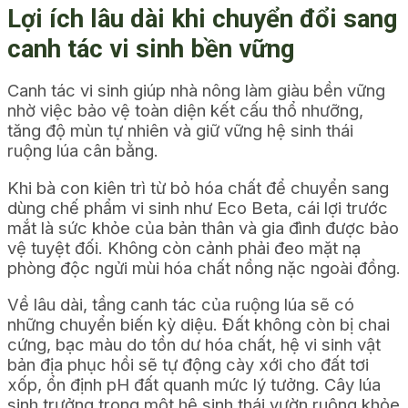
Lợi ích lâu dài khi chuyển đổi sang
canh tác vi sinh bền vững
Canh tác vi sinh giúp nhà nông làm giàu bền vững
nhờ việc bảo vệ toàn diện kết cấu thổ nhưỡng,
tăng độ mùn tự nhiên và giữ vững hệ sinh thái
ruộng lúa cân bằng.
Khi bà con kiên trì từ bỏ hóa chất để chuyển sang
dùng chế phẩm vi sinh như Eco Beta, cái lợi trước
mắt là sức khỏe của bản thân và gia đình được bảo
vệ tuyệt đối. Không còn cảnh phải đeo mặt nạ
phòng độc ngửi mùi hóa chất nồng nặc ngoài đồng.
Về lâu dài, tầng canh tác của ruộng lúa sẽ có
những chuyển biến kỳ diệu. Đất không còn bị chai
cứng, bạc màu do tồn dư hóa chất, hệ vi sinh vật
bản địa phục hồi sẽ tự động cày xới cho đất tơi
xốp, ổn định pH đất quanh mức lý tưởng. Cây lúa
sinh trưởng trong một hệ sinh thái vườn ruộng khỏe