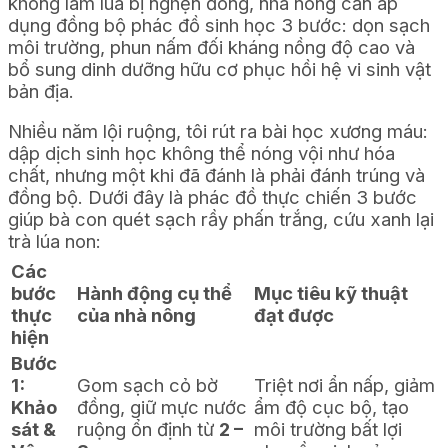
không làm lúa bị nghẹn đòng, nhà nông cần áp
dụng đồng bộ phác đồ sinh học 3 bước: dọn sạch
môi trường, phun nấm đối kháng nồng độ cao và
bổ sung dinh dưỡng hữu cơ phục hồi hệ vi sinh vật
bản địa.
Nhiều năm lội ruộng, tôi rút ra bài học xương máu:
dập dịch sinh học không thể nóng vội như hóa
chất, nhưng một khi đã đánh là phải đánh trúng và
đồng bộ. Dưới đây là phác đồ thực chiến 3 bước
giúp bà con quét sạch rầy phấn trắng, cứu xanh lại
trà lúa non:
Các
bước
Hành động cụ thể
Mục tiêu kỹ thuật
thực
của nhà nông
đạt được
hiện
Bước
1:
Gom sạch cỏ bờ
Triệt nơi ẩn nấp, giảm
Khảo
đồng, giữ mực nước
ẩm độ cục bộ, tạo
sát &
ruộng ổn định từ
2 –
môi trường bất lợi