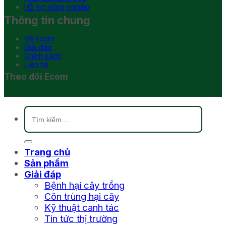
Hỗ trợ nông nghiệp
Thông tin chung
Về Ecom
Giải đáp
Chính sách
Liên hệ
Theo dõi Ecom
Tìm
kiếm:
Trang chủ
Sản phẩm
Giải đáp
Bệnh hại cây trồng
Côn trùng hại cây
Kỹ thuật canh tác
Tin tức thị trường