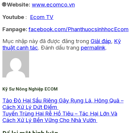
🌐 Website:
www.ecomco.vn
Youtube
:
Ecom TV
Fanpage:
facebook.com/PhanthuocsinhhocEcom
Mục nhập này đã được đăng trong
Giải đáp
,
Kỹ
thuật canh tác
. Đánh dấu trang
permalink
.
Kỹ Sư Nông Nghiệp ECOM
Tảo Đỏ Hại Sầu Riêng Gây Rụng Lá, Hỏng Quả –
Cách Xử Lý Dứt Điểm
Tuyến Trùng Hại Rễ Hồ Tiêu – Tác Hại Lớn Và
Cách Xử Lý Bền Vững Cho Nhà Vườn