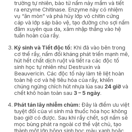
trường tự nhiên, bào tử nấm nảy mầm và tiết
ra enzyme Chitinase. Enzyme này có nhiệm
vụ “ăn mòn” và phá hủy lớp vỏ chitin cứng
cáp và lớp sáp bảo vệ, tạo đường cho sợi nấm
đâm xuyên qua da, xâm nhập thẳng vào hệ
tuần hoàn của rầy.
Ký sinh và Tiết độc tố:
Khi đã vào bên trong
cơ thể rầy, nấm đối kháng phát triển mạnh mẽ,
hút hết chất dịch ruột và tiết ra các độc tố
sinh học tự nhiên như Destruxin và
Beauvericin. Các độc tố này làm tê liệt hoàn
toàn hệ cơ và hệ tiêu hóa của rầy, khiến
chúng ngừng chích hút nhựa lúa sau
24 giờ
và
chết khô hoàn toàn sau
3 – 5 ngày
.
Phát tán lây nhiễm chùm:
Đây là điểm ưu việt
tuyệt đối của vi sinh mà thuốc hóa học không
bao giờ có được. Sau khi rầy chết, sợi nấm sẽ
mọc bùng phát ra ngoài cơ thể vật chủ, tạo
thành một lớp bông sinh học màu xanh hoặc