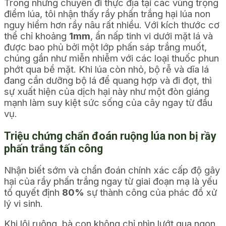
Trong những chuyến đi thực địa tại các vùng trọng
điểm lúa, tôi nhận thấy rầy phấn trắng hại lúa non
nguy hiểm hơn rầy nâu rất nhiều. Với kích thước cơ
thể chỉ khoảng
1mm
, ẩn nấp tinh vi dưới mặt lá và
được bao phủ bởi một lớp phấn sáp trắng muốt,
chúng gần như miễn nhiễm với các loại thuốc phun
phớt qua bề mặt. Khi lúa còn nhỏ, bộ rễ và dĩa lá
đang cần dưỡng bộ lá để quang hợp và đi đọt, thì
sự xuất hiện của dịch hại này như một đòn giáng
mạnh làm suy kiệt sức sống của cây ngay từ đầu
vụ.
Triệu chứng chẩn đoán ruộng lúa non bị rầy
phấn trắng tấn công
Nhận biết sớm và chẩn đoán chính xác cấp độ gây
hại của rầy phấn trắng ngay từ giai đoạn mạ là yếu
tố quyết định
80%
sự thành công của phác đồ xử
lý vi sinh.
Khi lội ruộng, bà con không chỉ nhìn lướt qua ngọn