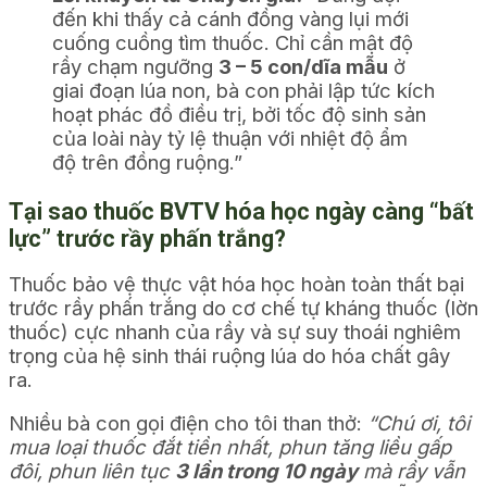
đến khi thấy cả cánh đồng vàng lụi mới
cuống cuồng tìm thuốc. Chỉ cần mật độ
rầy chạm ngưỡng
3 – 5 con/dĩa mẫu
ở
giai đoạn lúa non, bà con phải lập tức kích
hoạt phác đồ điều trị, bởi tốc độ sinh sản
của loài này tỷ lệ thuận với nhiệt độ ẩm
độ trên đồng ruộng.”
Tại sao thuốc BVTV hóa học ngày càng “bất
lực” trước rầy phấn trắng?
Thuốc bảo vệ thực vật hóa học hoàn toàn thất bại
trước rầy phấn trắng do cơ chế tự kháng thuốc (lờn
thuốc) cực nhanh của rầy và sự suy thoái nghiêm
trọng của hệ sinh thái ruộng lúa do hóa chất gây
ra.
Nhiều bà con gọi điện cho tôi than thở:
“Chú ơi, tôi
mua loại thuốc đắt tiền nhất, phun tăng liều gấp
đôi, phun liên tục
3 lần trong 10 ngày
mà rầy vẫn