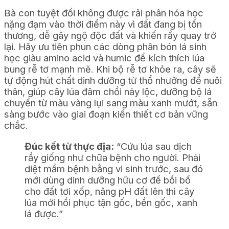
Bà con tuyệt đối không được rải phân hóa học
nặng đạm vào thời điểm này vì đất đang bị tổn
thương, dễ gây ngộ độc đất và khiến rầy quay trở
lại. Hãy ưu tiên phun các dòng phân bón lá sinh
học giàu amino acid và humic để kích thích lúa
bung rễ tơ mạnh mẽ. Khi bộ rễ tơ khỏe ra, cây sẽ
tự động hút chất dinh dưỡng từ thổ nhưỡng để nuôi
thân, giúp cây lúa đâm chồi nảy lộc, dưỡng bộ lá
chuyển từ màu vàng lụi sang màu xanh mướt, sẵn
sàng bước vào giai đoạn kiến thiết cơ bản vững
chắc.
Đúc kết từ thực địa:
“Cứu lúa sau dịch
rầy giống như chữa bệnh cho người. Phải
diệt mầm bệnh bằng vi sinh trước, sau đó
mới dùng dinh dưỡng hữu cơ để bồi bổ
cho đất tơi xốp, nâng pH đất lên thì cây
lúa mới hồi phục tận gốc, bền gốc, xanh
lá được.”