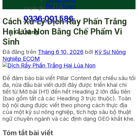
Tuyển Dụng
Đại Lý Ecom
Chuyên gia hỗ trợ 24/7
0336 001 586
Cách Xử Lý Dịch Rầy Phấn Trắng
Hại Lúa Non Bằng Chế Phẩm Vi
Giỏ hàng
Sinh
Đã đăng trên
Tháng 6 10, 2026
bởi
Kỹ Sư Nông
Nghiệp ECOM
Để đảm bảo bài viết Pillar Content đạt chiều sâu tối
đa, nửa đầu bài viết dưới đây được triển khai chi
tiết từ Mở bài (H1) đến hết Heading 2 lớn đầu tiên
(bao gồm tất cả các Heading 3 trực thuộc). Toàn
bộ nội dung được viết theo phong cách thực địa
của một kỹ sư nông nghiệp, tích hợp sâu bộ thuật
ngữ chuyên ngành và các định dạng GEO khắt khe.
Tóm tắt bài viết