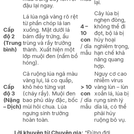
lại.
đậu lại ngay.
Cây lúa bị
Lá lúa ngả vàng rõ rệt
nghẹn đòng,
từ phần chóp lá lan
4 –
không thể đi
Cấp
xuống. Mặt dưới lá
10
đọt, bộ lá bị
độ 2
bám đầy trứng, ấu
con
hủy hoại
(Trung
trùng và rầy trưởng
/ dĩa
nghiêm trọng,
bình)
thành. Xuất hiện một
mẫu
hạn chế khả
lớp muội đen (nấm bồ
năng quang
hóng).
hợp.
Cả ruộng lúa ngả màu
Nguy cơ cao
vàng lụi, lá co quắp,
nhiễm virus
Cấp
khô héo từng vạt
> 10
vàng lùn – lùn
độ 3
(cháy rầy). Muội đen
con
xoắn lá, lúa bị
(Nặng
bao phủ dày đặc, bốc
/ dĩa
rụng sinh lý
– Dịch)
mùi hôi chua. Lúa
mẫu
dĩa lá, có thể
ngưng sinh trưởng
phải hủy
hoàn toàn.
ruộng bỏ vụ.
Lời khuyên từ Chuyên gia:
“Đừng đợi