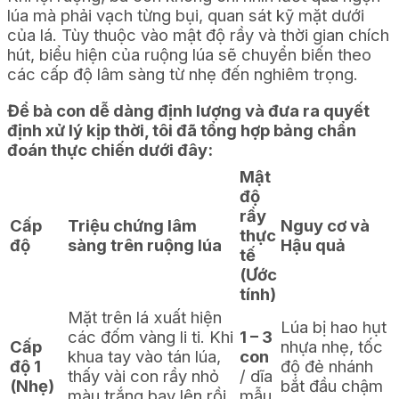
lúa mà phải vạch từng bụi, quan sát kỹ mặt dưới
của lá. Tùy thuộc vào mật độ rầy và thời gian chích
hút, biểu hiện của ruộng lúa sẽ chuyển biến theo
các cấp độ lâm sàng từ nhẹ đến nghiêm trọng.
Để bà con dễ dàng định lượng và đưa ra quyết
định xử lý kịp thời, tôi đã tổng hợp bảng chẩn
đoán thực chiến dưới đây:
Mật
độ
rầy
Cấp
Triệu chứng lâm
Nguy cơ và
thực
độ
sàng trên ruộng lúa
Hậu quả
tế
(Ước
tính)
Mặt trên lá xuất hiện
Lúa bị hao hụt
các đốm vàng li ti. Khi
1 – 3
Cấp
nhựa nhẹ, tốc
khua tay vào tán lúa,
con
độ 1
độ đẻ nhánh
thấy vài con rầy nhỏ
/ dĩa
(Nhẹ)
bắt đầu chậm
màu trắng bay lên rồi
mẫu