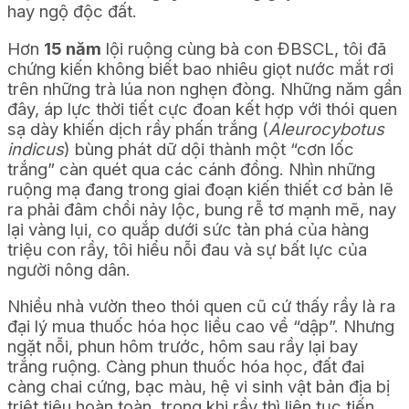
hay ngộ độc đất.
Hơn
15 năm
lội ruộng cùng bà con ĐBSCL, tôi đã
chứng kiến không biết bao nhiêu giọt nước mắt rơi
trên những trà lúa non nghẹn đòng. Những năm gần
đây, áp lực thời tiết cực đoan kết hợp với thói quen
sạ dày khiến dịch rầy phấn trắng (
Aleurocybotus
indicus
) bùng phát dữ dội thành một “cơn lốc
trắng” càn quét qua các cánh đồng. Nhìn những
ruộng mạ đang trong giai đoạn kiến thiết cơ bản lẽ
ra phải đâm chồi nảy lộc, bung rễ tơ mạnh mẽ, nay
lại vàng lụi, co quắp dưới sức tàn phá của hàng
triệu con rầy, tôi hiểu nỗi đau và sự bất lực của
người nông dân.
Nhiều nhà vườn theo thói quen cũ cứ thấy rầy là ra
đại lý mua thuốc hóa học liều cao về “dập”. Nhưng
ngặt nỗi, phun hôm trước, hôm sau rầy lại bay
trắng ruộng. Càng phun thuốc hóa học, đất đai
càng chai cứng, bạc màu, hệ vi sinh vật bản địa bị
triệt tiêu hoàn toàn, trong khi rầy thì liên tục tiến