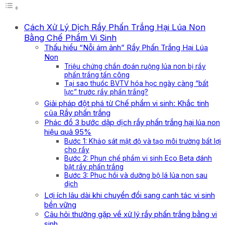
Cách Xử Lý Dịch Rầy Phấn Trắng Hại Lúa Non
Bằng Chế Phẩm Vi Sinh
Thấu hiểu “Nỗi ám ảnh” Rầy Phấn Trắng Hại Lúa
Non
Triệu chứng chẩn đoán ruộng lúa non bị rầy
phấn trắng tấn công
Tại sao thuốc BVTV hóa học ngày càng “bất
lực” trước rầy phấn trắng?
Giải pháp đột phá từ Chế phẩm vi sinh: Khắc tinh
của Rầy phấn trắng
Phác đồ 3 bước dập dịch rầy phấn trắng hại lúa non
hiệu quả 95%
Bước 1: Khảo sát mật độ và tạo môi trường bất lợi
cho rầy
Bước 2: Phun chế phẩm vi sinh Eco Beta đánh
bật rầy phấn trắng
Bước 3: Phục hồi và dưỡng bộ lá lúa non sau
dịch
Lợi ích lâu dài khi chuyển đổi sang canh tác vi sinh
bền vững
Câu hỏi thường gặp về xử lý rầy phấn trắng bằng vi
sinh