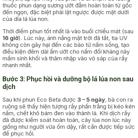
thuốc phun dạng sương ướt đẫm hoàn toàn từ gốc
đến ngọn, đặc biệt phải lật ngược được mặt dưới
của dĩa lá lúa non.
Thời điểm phun tốt nhất là vào buổi chiều mát (sau
16 giờ
). Lúc này, ánh nắng mặt trời đã tắt, tia UV
không còn gây hại đến các bào tử nấm sống, tạo
điều kiện đêm dài ẩm ướt cho nấm đối kháng nảy
mầm sinh khối và thâm nhập vào vỏ sáp của rầy
nhanh nhất.
Bước 3: Phục hồi và dưỡng bộ lá lúa non sau
dịch
Sau khi phun Eco Beta được
3 – 5 ngày
, bà con ra
ruộng sẽ thấy hiện tượng rầy phấn trắng bị kéo kén
nấm, chết khô bám đen vào thành lá. Khi dịch rầy
đã được kiểm soát hoàn toàn, cây lúa non lúc này
giống như người vừa ốm dậy, rất cần được tiếp sức
để phục hồi.