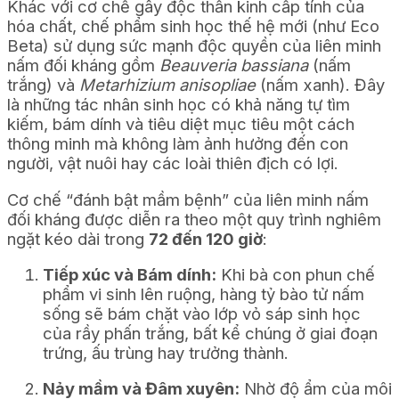
Khác với cơ chế gây độc thần kinh cấp tính của
hóa chất, chế phẩm sinh học thế hệ mới (như Eco
Beta) sử dụng sức mạnh độc quyền của liên minh
nấm đối kháng gồm
Beauveria bassiana
(nấm
trắng) và
Metarhizium anisopliae
(nấm xanh). Đây
là những tác nhân sinh học có khả năng tự tìm
kiếm, bám dính và tiêu diệt mục tiêu một cách
thông minh mà không làm ảnh hưởng đến con
người, vật nuôi hay các loài thiên địch có lợi.
Cơ chế “đánh bật mầm bệnh” của liên minh nấm
đối kháng được diễn ra theo một quy trình nghiêm
ngặt kéo dài trong
72 đến 120 giờ
:
Tiếp xúc và Bám dính:
Khi bà con phun chế
phẩm vi sinh lên ruộng, hàng tỷ bào tử nấm
sống sẽ bám chặt vào lớp vỏ sáp sinh học
của rầy phấn trắng, bất kể chúng ở giai đoạn
trứng, ấu trùng hay trưởng thành.
Nảy mầm và Đâm xuyên:
Nhờ độ ẩm của môi