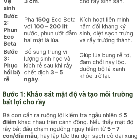
Vệ
3 cm
.
cho rầy sinh sản.
sinh
Bước
Pha
150g
Eco Beta
Kích hoạt liên minh
2:
với
100 – 200 lít
nấm đối kháng ký
Phun
nước, phun ướt đẫm
sinh, diệt sạch trứng
Eco
hai mặt lá lúa.
và rầy trưởng thành.
Beta
Bước
Bổ sung trung vi
Giúp lúa bung rễ tơ,
3:
lượng sinh học và
đâm chồi nảy lộc,
Phục
kích rễ sau khi rầy
dưỡng bộ lá xanh
hồi bộ
chết dịch
3 – 5
khỏe trở lại.
rễ
ngày
.
Bước 1: Khảo sát mật độ và tạo môi trường
bất lợi cho rầy
Bà con cần ra ruộng lội kiểm tra ngẫu nhiên ở
5
điểm
khác nhau trên cánh đồng. Nếu thấy mật độ
rầy bắt đầu chạm ngưỡng nguy hiểm từ
5 – 7
con/dĩa mẫu
, hãy lập tức thu dọn sạch cỏ dại xung