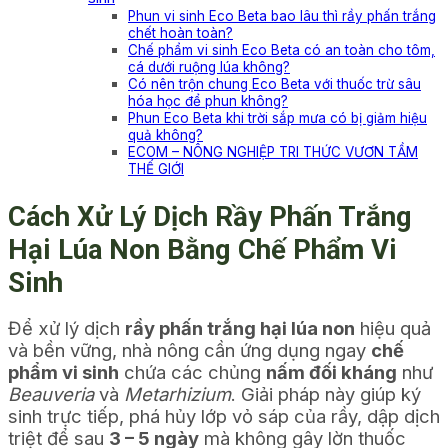
Phun vi sinh Eco Beta bao lâu thì rầy phấn trắng
chết hoàn toàn?
Chế phẩm vi sinh Eco Beta có an toàn cho tôm,
cá dưới ruộng lúa không?
Có nên trộn chung Eco Beta với thuốc trừ sâu
hóa học để phun không?
Phun Eco Beta khi trời sắp mưa có bị giảm hiệu
quả không?
ECOM – NÔNG NGHIỆP TRI THỨC VƯƠN TẦM
THẾ GIỚI
Cách Xử Lý Dịch Rầy Phấn Trắng
Hại Lúa Non Bằng Chế Phẩm Vi
Sinh
Để xử lý dịch
rầy phấn trắng hại lúa non
hiệu quả
và bền vững, nhà nông cần ứng dụng ngay
chế
phẩm vi sinh
chứa các chủng
nấm đối kháng
như
Beauveria
và
Metarhizium
. Giải pháp này giúp ký
sinh trực tiếp, phá hủy lớp vỏ sáp của rầy, dập dịch
triệt để sau
3 – 5 ngày
mà không gây lờn thuốc