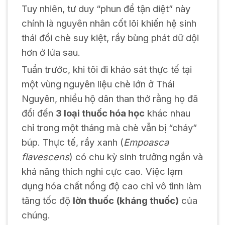
Tuy nhiên, tư duy “phun để tận diệt” này
chính là nguyên nhân cốt lõi khiến hệ sinh
thái đồi chè suy kiệt, rầy bùng phát dữ dội
hơn ở lứa sau.
Tuần trước, khi tôi đi khảo sát thực tế tại
một vùng nguyên liệu chè lớn ở Thái
Nguyên, nhiều hộ dân than thở rằng họ đã
đổi đến
3 loại thuốc hóa học
khác nhau
chỉ trong một tháng mà chè vẫn bị “cháy”
búp. Thực tế, rầy xanh (
Empoasca
flavescens
) có chu kỳ sinh trưởng ngắn và
khả năng thích nghi cực cao. Việc lạm
dụng hóa chất nồng độ cao chỉ vô tình làm
tăng tốc độ
lờn thuốc (kháng thuốc)
của
chúng.