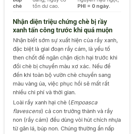
chè
tồn dư cao.
PHI = 0 ngày
.
Nhận diện triệu chứng chè bị rầy
xanh tấn công trước khi quá muộn
Nhận biết sớm sự xuất hiện của rầy xanh,
đặc biệt là giai đoạn rầy cám, là yếu tố
then chốt để ngăn chặn dịch hại trước khi
đồi chè bị chuyển màu xơ xác. Nếu để
đến khi toàn bộ vườn chè chuyển sang
màu vàng úa, việc phục hồi sẽ mất rất
nhiều chi phí và thời gian.
Loài rầy xanh hại chè (
Empoasca
flavescens
) cả con trưởng thành và rầy
non (rầy cám) đều dùng vòi hút chích nhựa
từ gân lá, búp non. Chúng thường ẩn nấp