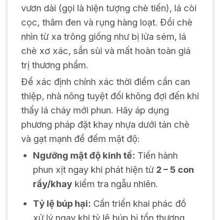
vươn dài (gọi là hiện tượng chè tiến), lá còi
cọc, thâm đen và rụng hàng loạt. Đồi chè
nhìn từ xa trông giống như bị lửa sém, lá
chè xơ xác, sần sùi và mất hoàn toàn giá
trị thương phẩm.
Để xác định chính xác thời điểm cần can
thiệp, nhà nông tuyệt đối không đợi đến khi
thấy lá cháy mới phun. Hãy áp dụng
phương pháp đặt khay nhựa dưới tán chè
và gạt mạnh để đếm mật độ:
Ngưỡng mật độ kinh tế:
Tiến hành
phun xịt ngay khi phát hiện từ
2 – 5 con
rầy/khay
kiểm tra ngẫu nhiên.
Tỷ lệ búp hại:
Cần triển khai phác đồ
xử lý ngay khi tỷ lệ búp bị tổn thương