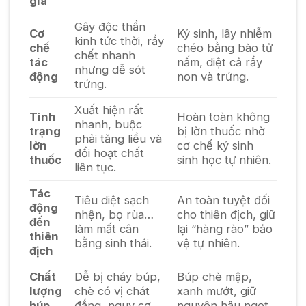
giá
Gây độc thần
Cơ
Ký sinh, lây nhiễm
kinh tức thời, rầy
chế
chéo bằng bào tử
chết nhanh
tác
nấm, diệt cả rầy
nhưng dễ sót
động
non và trứng.
trứng.
Xuất hiện rất
Tình
Hoàn toàn không
nhanh, buộc
trạng
bị lờn thuốc nhờ
phải tăng liều và
lờn
cơ chế ký sinh
đổi hoạt chất
thuốc
sinh học tự nhiên.
liên tục.
Tác
Tiêu diệt sạch
An toàn tuyệt đối
động
nhện, bọ rùa…
cho thiên địch, giữ
đến
làm mất cân
lại “hàng rào” bảo
thiên
bằng sinh thái.
vệ tự nhiên.
địch
Chất
Dễ bị cháy búp,
Búp chè mập,
lượng
chè có vị chát
xanh mướt, giữ
búp
đắng, nguy cơ
nguyên hậu ngọt,