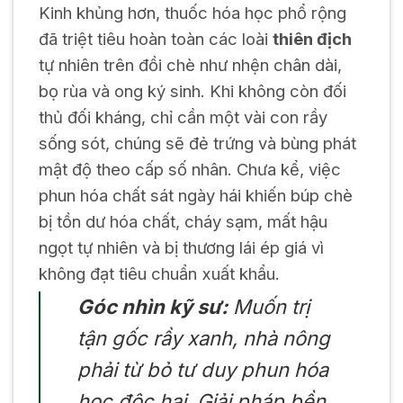
Kinh khủng hơn, thuốc hóa học phổ rộng
đã triệt tiêu hoàn toàn các loài
thiên địch
tự nhiên trên đồi chè như nhện chân dài,
bọ rùa và ong ký sinh. Khi không còn đối
thủ đối kháng, chỉ cần một vài con rầy
sống sót, chúng sẽ đẻ trứng và bùng phát
mật độ theo cấp số nhân. Chưa kể, việc
phun hóa chất sát ngày hái khiến búp chè
bị tồn dư hóa chất, cháy sạm, mất hậu
ngọt tự nhiên và bị thương lái ép giá vì
không đạt tiêu chuẩn xuất khẩu.
Góc nhìn kỹ sư:
Muốn trị
tận gốc rầy xanh, nhà nông
phải từ bỏ tư duy phun hóa
học độc hại. Giải pháp bền