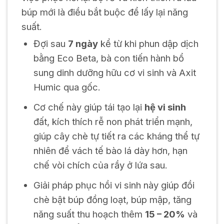
búp mới là điều bắt buộc để lấy lại năng
suất.
Đợi sau
7 ngày
kể từ khi phun dập dịch
bằng Eco Beta, bà con tiến hành bổ
sung dinh dưỡng hữu cơ vi sinh và Axit
Humic qua gốc.
Cơ chế này giúp tái tạo lại
hệ vi sinh
đất, kích thích rễ non phát triển mạnh,
giúp cây chè tự tiết ra các kháng thể tự
nhiên để vách tế bào lá dày hơn, hạn
chế vòi chích của rầy ở lứa sau.
Giải pháp phục hồi vi sinh này giúp đồi
chè bật búp đồng loạt, búp mập, tăng
năng suất thu hoạch thêm
15 – 20%
và