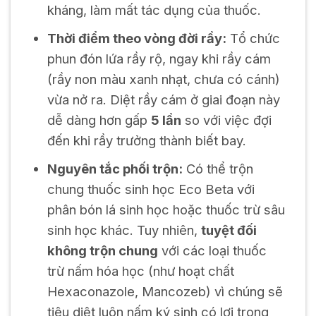
kháng, làm mất tác dụng của thuốc.
Thời điểm theo vòng đời rầy:
Tổ chức
phun đón lứa rầy rộ, ngay khi rầy cám
(rầy non màu xanh nhạt, chưa có cánh)
vừa nở ra. Diệt rầy cám ở giai đoạn này
dễ dàng hơn gấp
5 lần
so với việc đợi
đến khi rầy trưởng thành biết bay.
Nguyên tắc phối trộn:
Có thể trộn
chung thuốc sinh học Eco Beta với
phân bón lá sinh học hoặc thuốc trừ sâu
sinh học khác. Tuy nhiên,
tuyệt đối
không trộn chung
với các loại thuốc
trừ nấm hóa học (như hoạt chất
Hexaconazole, Mancozeb) vì chúng sẽ
tiêu diệt luôn nấm ký sinh có lợi trong