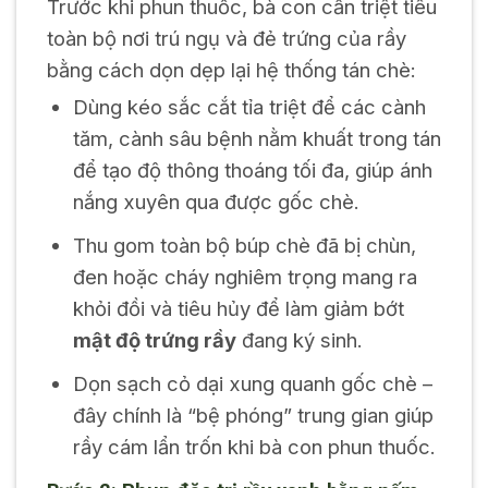
Trước khi phun thuốc, bà con cần triệt tiêu
toàn bộ nơi trú ngụ và đẻ trứng của rầy
bằng cách dọn dẹp lại hệ thống tán chè:
Dùng kéo sắc cắt tỉa triệt để các cành
tăm, cành sâu bệnh nằm khuất trong tán
để tạo độ thông thoáng tối đa, giúp ánh
nắng xuyên qua được gốc chè.
Thu gom toàn bộ búp chè đã bị chùn,
đen hoặc cháy nghiêm trọng mang ra
khỏi đồi và tiêu hủy để làm giảm bớt
mật độ trứng rầy
đang ký sinh.
Dọn sạch cỏ dại xung quanh gốc chè –
đây chính là “bệ phóng” trung gian giúp
rầy cám lẩn trốn khi bà con phun thuốc.