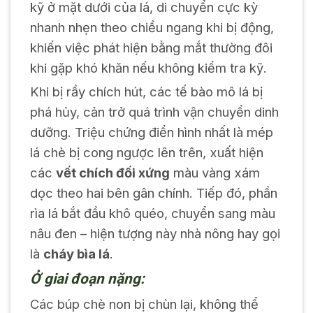
kỹ ở mặt dưới của lá, di chuyển cực kỳ
nhanh nhẹn theo chiều ngang khi bị động,
khiến việc phát hiện bằng mắt thường đôi
khi gặp khó khăn nếu không kiểm tra kỹ.
Khi bị rầy chích hút, các tế bào mô lá bị
phá hủy, cản trở quá trình vận chuyển dinh
dưỡng. Triệu chứng điển hình nhất là mép
lá chè bị cong ngược lên trên, xuất hiện
các
vết chích đối xứng
màu vàng xám
dọc theo hai bên gân chính. Tiếp đó, phần
rìa lá bắt đầu khô quéo, chuyển sang màu
nâu đen – hiện tượng này nhà nông hay gọi
là
cháy bìa lá
.
Ở giai đoạn nặng:
Các búp chè non bị chùn lại, không thể