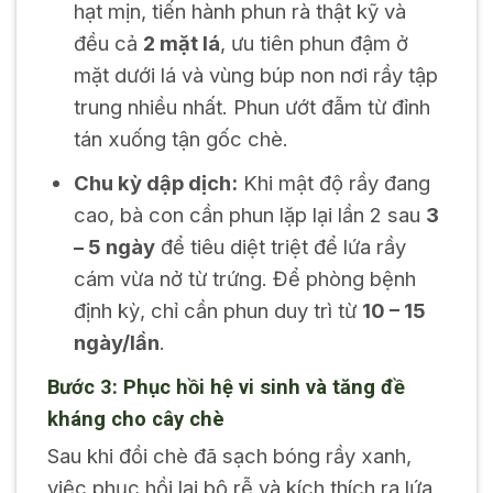
hạt mịn, tiến hành phun rà thật kỹ và
đều cả
2 mặt lá
, ưu tiên phun đậm ở
mặt dưới lá và vùng búp non nơi rầy tập
trung nhiều nhất. Phun ướt đẫm từ đỉnh
tán xuống tận gốc chè.
Chu kỳ dập dịch:
Khi mật độ rầy đang
cao, bà con cần phun lặp lại lần 2 sau
3
– 5 ngày
để tiêu diệt triệt để lứa rầy
cám vừa nở từ trứng. Để phòng bệnh
định kỳ, chỉ cần phun duy trì từ
10 – 15
ngày/lần
.
Bước 3: Phục hồi hệ vi sinh và tăng đề
kháng cho cây chè
Sau khi đồi chè đã sạch bóng rầy xanh,
việc phục hồi lại bộ rễ và kích thích ra lứa