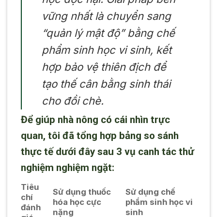
vững nhất là chuyển sang
“quản lý mật độ” bằng chế
phẩm sinh học vi sinh, kết
hợp bảo vệ thiên địch để
tạo thế cân bằng sinh thái
cho đồi chè.
Để giúp nhà nông có cái nhìn trực
quan, tôi đã tổng hợp bảng so sánh
thực tế dưới đây sau 3 vụ canh tác thử
nghiệm nghiệm ngặt:
Tiêu
Sử dụng thuốc
Sử dụng chế
chí
hóa học cực
phẩm sinh học vi
đánh
nặng
sinh