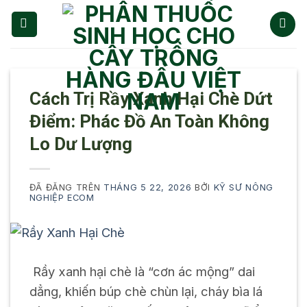
Chuyển
đến
nội
dung
Cách Trị Rầy Xanh Hại Chè Dứt
Điểm: Phác Đồ An Toàn Không
Lo Dư Lượng
ĐÃ ĐĂNG TRÊN
THÁNG 5 22, 2026
BỞI
KỸ SƯ NÔNG
NGHIỆP ECOM
Rầy xanh hại chè là “cơn ác mộng” dai
dẳng, khiến búp chè chùn lại, cháy bìa lá