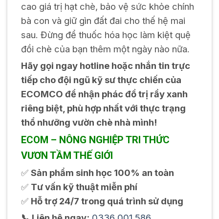
cao giá trị hạt chè, bảo vệ sức khỏe chính
bà con và giữ gìn đất đai cho thế hệ mai
sau. Đừng để thuốc hóa học làm kiệt quệ
đồi chè của bạn thêm một ngày nào nữa.
Hãy gọi ngay hotline hoặc nhắn tin trực
tiếp cho đội ngũ kỹ sư thực chiến của
ECOMCO để nhận phác đồ trị rầy xanh
riêng biệt, phù hợp nhất với thực trạng
thổ nhưỡng vườn chè nhà mình!
ECOM – NÔNG NGHIỆP TRI THỨC
VƯƠN TẦM THẾ GIỚI
✅
Sản phẩm sinh học 100% an toàn
✅
Tư vấn kỹ thuật miễn phí
✅
Hỗ trợ 24/7 trong quá trình sử dụng
📞 Liên hệ ngay:
0336 001 586