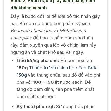
Bước 2: Phun đặc trị rầy xanh bằng nấm
đối kháng vi sinh
Đây là bước cốt lõi để loại bỏ tác nhân gây
hại. Bà con sử dụng dòng nấm ký sinh
Beauveria bassiana
và
Metarhizium
anisopliae
để bào tử nấm bám vào thân
rầy, đâm xuyên qua lớp vỏ chitin, làm rầy
ngừng ăn và chết khô sau vài ngày.
Liều lượng pha chế:
Bà con hòa tan
150g
Thuốc trừ sâu sinh học Eco Beta
150g
vào thùng chứa, sau đó đổ vào phi
pha với
100 – 150 lít
nước sạch. Để
tăng độ bám dính, nên pha thêm chất
bám dính sinh học.
Kỹ thuật phun xịt:
Sử dụng béc phun