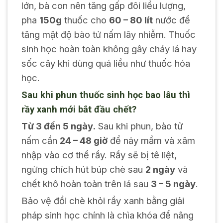
lớn, bà con nên tăng gấp đôi liều lượng,
pha
150g
thuốc cho
60 – 80 lít
nước để
tăng mật độ bào tử nấm lây nhiễm. Thuốc
sinh học hoàn toàn không gây cháy lá hay
sốc cây khi dùng quá liều như thuốc hóa
học.
Sau khi phun thuốc sinh học bao lâu thì
rầy xanh mới bắt đầu chết?
Từ 3 đến 5 ngày.
Sau khi phun, bào tử
nấm cần
24 – 48 giờ
để nảy mầm và xâm
nhập vào cơ thể rầy. Rầy sẽ bị tê liệt,
ngừng chích hút búp chè sau
2 ngày
và
chết khô hoàn toàn trên lá sau
3 – 5 ngày
.
Bảo vệ đồi chè khỏi rầy xanh bằng giải
pháp sinh học chính là chìa khóa để nâng