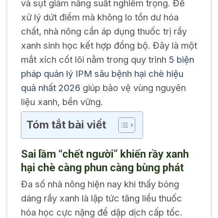
và sụt giảm năng suất nghiêm trọng. Để
xử lý dứt điểm mà không lo tồn dư hóa
chất, nhà nông cần áp dụng thuốc trị rầy
xanh sinh học kết hợp đồng bộ. Đây là một
mắt xích cốt lõi nằm trong quy trình
5 biện
pháp quản lý IPM sâu bệnh hại chè hiệu
quả nhất 2026
giúp bảo vệ vùng nguyên
liệu xanh, bền vững.
Tóm tắt bài viết
Sai lầm “chết người” khiến rầy xanh
hại chè càng phun càng bùng phát
Đa số nhà nông hiện nay khi thấy bóng
dáng rầy xanh là lập tức tăng liều thuốc
hóa học cực nặng để dập dịch cấp tốc.