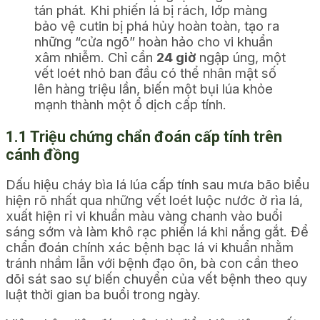
tán phát. Khi phiến lá bị rách, lớp màng
bảo vệ cutin bị phá hủy hoàn toàn, tạo ra
những “cửa ngõ” hoàn hảo cho vi khuẩn
xâm nhiễm. Chỉ cần
24 giờ
ngập úng, một
vết loét nhỏ ban đầu có thể nhân mật số
lên hàng triệu lần, biến một bụi lúa khỏe
mạnh thành một ổ dịch cấp tính.
1.1 Triệu chứng chẩn đoán cấp tính trên
cánh đồng
Dấu hiệu cháy bìa lá lúa cấp tính sau mưa bão biểu
hiện rõ nhất qua những vết loét luộc nước ở rìa lá,
xuất hiện rỉ vi khuẩn màu vàng chanh vào buổi
sáng sớm và làm khô rạc phiến lá khi nắng gắt. Để
chẩn đoán chính xác bệnh bạc lá vi khuẩn nhằm
tránh nhầm lẫn với bệnh đạo ôn, bà con cần theo
dõi sát sao sự biến chuyển của vết bệnh theo quy
luật thời gian ba buổi trong ngày.