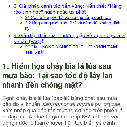
3. Giải pháp canh tác bền vững: Kiến thiết “Hàng
rào sinh học” ngăn ngừa tái phát
3.1 Cân bằng pH đất và cải tạo tầng canh tác
3.2 Ứng dụng mô hình IPM và nấm đối kháng định
kỳ
4. Giải đáp thắc mắc thường gặp về bệnh bạc lá vi
khuẩn (FAQs)
ECOM – NÔNG NGHIỆP TRI THỨC VƯƠN TẦM
THẾ GIỚI
1. Hiểm họa cháy bìa lá lúa sau
mưa bão: Tại sao tốc độ lây lan
nhanh đến chóng mặt?
Bệnh cháy bìa lá lúa (bạc lá) bùng phát sau mưa
bão do vi khuẩn
Xanthomonas oryzae
pv.
oryzae
xâm nhập qua các tổn thương cơ học trên phiến lá
bị dập nát. Áp lực từ gió bão cấp
6-7
kết hợp với
dòng nước lũ luân chuyển liên tục biến cả cánh