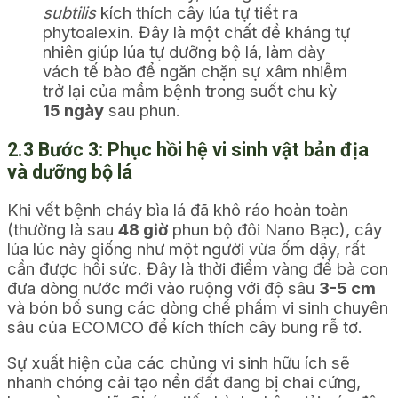
subtilis
kích thích cây lúa tự tiết ra
phytoalexin. Đây là một chất đề kháng tự
nhiên giúp lúa tự dưỡng bộ lá, làm dày
vách tế bào để ngăn chặn sự xâm nhiễm
trở lại của mầm bệnh trong suốt chu kỳ
15 ngày
sau phun.
2.3 Bước 3: Phục hồi hệ vi sinh vật bản địa
và dưỡng bộ lá
Khi vết bệnh cháy bìa lá đã khô ráo hoàn toàn
(thường là sau
48 giờ
phun bộ đôi Nano Bạc), cây
lúa lúc này giống như một người vừa ốm dậy, rất
cần được hồi sức. Đây là thời điểm vàng để bà con
đưa dòng nước mới vào ruộng với độ sâu
3-5 cm
và bón bổ sung các dòng chế phẩm vi sinh chuyên
sâu của ECOMCO để kích thích cây bung rễ tơ.
Sự xuất hiện của các chủng vi sinh hữu ích sẽ
nhanh chóng cải tạo nền đất đang bị chai cứng,