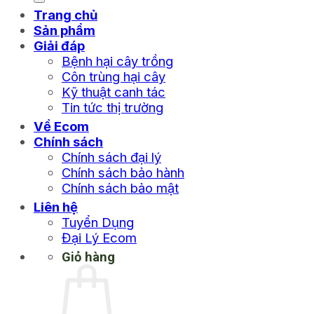
Trang chủ
Sản phẩm
Giải đáp
Bệnh hại cây trồng
Côn trùng hại cây
Kỹ thuật canh tác
Tin tức thị trường
Về Ecom
Chính sách
Chính sách đại lý
Chính sách bảo hành
Chính sách bảo mật
Liên hệ
Tuyển Dụng
Đại Lý Ecom
Giỏ hàng