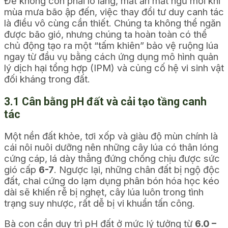
Để không còn phải lo lắng, mất ăn mất ngủ mỗi khi
mùa mưa bão ập đến, việc thay đổi tư duy canh tác
là điều vô cùng cần thiết. Chúng ta không thể ngăn
được bão gió, nhưng chúng ta hoàn toàn có thể
chủ động tạo ra một “tấm khiên” bảo vệ ruộng lúa
ngay từ đầu vụ bằng cách ứng dụng mô hình quản
lý dịch hại tổng hợp (IPM) và củng cố hệ vi sinh vật
đối kháng trong đất.
3.1 Cân bằng pH đất và cải tạo tầng canh
tác
Một nền đất khỏe, tơi xốp và giàu độ mùn chính là
cái nôi nuôi dưỡng nên những cây lúa có thân lóng
cứng cáp, lá dày thẳng đứng chống chịu được sức
gió cấp
6-7
. Ngược lại, những chân đất bị ngộ độc
đất, chai cứng do lạm dụng phân bón hóa học kéo
dài sẽ khiến rễ bị nghẹt, cây lúa luôn trong tình
trạng suy nhược, rất dễ bị vi khuẩn tấn công.
Bà con cần duy trì pH đất ở mức lý tưởng từ
6.0 –