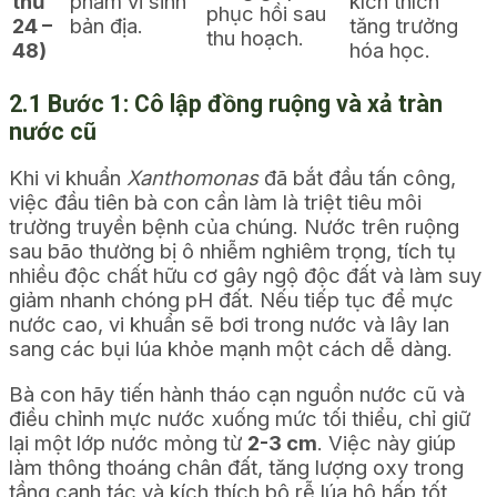
thứ
phẩm vi sinh
kích thích
phục hồi sau
24 –
bản địa.
tăng trưởng
thu hoạch.
48)
hóa học.
2.1 Bước 1: Cô lập đồng ruộng và xả tràn
nước cũ
Khi vi khuẩn
Xanthomonas
đã bắt đầu tấn công,
việc đầu tiên bà con cần làm là triệt tiêu môi
trường truyền bệnh của chúng. Nước trên ruộng
sau bão thường bị ô nhiễm nghiêm trọng, tích tụ
nhiều độc chất hữu cơ gây ngộ độc đất và làm suy
giảm nhanh chóng pH đất. Nếu tiếp tục để mực
nước cao, vi khuẩn sẽ bơi trong nước và lây lan
sang các bụi lúa khỏe mạnh một cách dễ dàng.
Bà con hãy tiến hành tháo cạn nguồn nước cũ và
điều chỉnh mực nước xuống mức tối thiểu, chỉ giữ
lại một lớp nước mỏng từ
2-3 cm
. Việc này giúp
làm thông thoáng chân đất, tăng lượng oxy trong
tầng canh tác và kích thích bộ rễ lúa hô hấp tốt