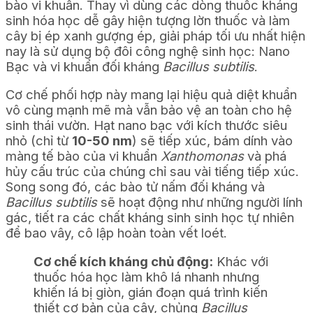
bào vi khuẩn. Thay vì dùng các dòng thuốc kháng
sinh hóa học dễ gây hiện tượng lờn thuốc và làm
cây bị ép xanh gượng ép, giải pháp tối ưu nhất hiện
nay là sử dụng bộ đôi công nghệ sinh học: Nano
Bạc và vi khuẩn đối kháng
Bacillus subtilis
.
Cơ chế phối hợp này mang lại hiệu quả diệt khuẩn
vô cùng mạnh mẽ mà vẫn bảo vệ an toàn cho hệ
sinh thái vườn. Hạt nano bạc với kích thước siêu
nhỏ (chỉ từ
10-50 nm
) sẽ tiếp xúc, bám dính vào
màng tế bào của vi khuẩn
Xanthomonas
và phá
hủy cấu trúc của chúng chỉ sau vài tiếng tiếp xúc.
Song song đó, các bào tử nấm đối kháng và
Bacillus subtilis
sẽ hoạt động như những người lính
gác, tiết ra các chất kháng sinh sinh học tự nhiên
để bao vây, cô lập hoàn toàn vết loét.
Cơ chế kích kháng chủ động:
Khác với
thuốc hóa học làm khô lá nhanh nhưng
khiến lá bị giòn, gián đoạn quá trình kiến
thiết cơ bản của cây, chủng
Bacillus