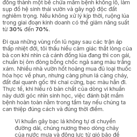
đồng thành một bể chứa mầm bệnh khổng lồ, làm
sụp đổ hệ sinh thái vườn và gây ngộ độc đất
nghiêm trọng. Nếu không xử lý kịp thời, ruộng lúa
trong giai đoạn kinh doanh có thể giảm năng suất
từ
30%
đến
70%
.
Đi qua những vùng rốn lũ ngay sau các trận áp
thấp nhiệt đới, tôi thấu hiểu cảm giác thắt lòng của
bà con khi nhìn cả cánh đồng lúa đang thì con gái,
chuẩn bị ôm đòng bỗng chốc ngả sang màu trắng
xám. Nhiều nhà vườn hốt hoảng mua đủ loại thuốc
hóa học về phun, nhưng càng phun lá càng cháy,
đất đai quanh gốc thì chai cứng, bạc màu hẳn đi.
Thực tế, khi hiểu rõ bản chất của dòng vi khuẩn
này dưới góc nhìn sinh học, việc đánh bật mầm
bệnh hoàn toàn nằm trong tầm tay nếu chúng ta
can thiệp đúng cách và đúng thời điểm.
Vi khuẩn gây bạc lá không tự di chuyển
đường dài, chúng nương theo dòng chảy
của nước mưa và động lực từ gió bão để