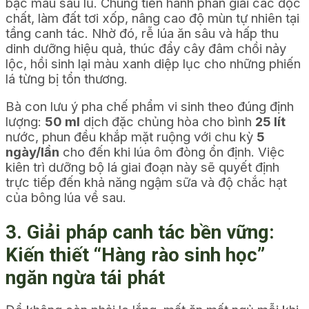
bạc màu sau lũ. Chúng tiến hành phân giải các độc
chất, làm đất tơi xốp, nâng cao độ mùn tự nhiên tại
tầng canh tác. Nhờ đó, rễ lúa ăn sâu và hấp thu
dinh dưỡng hiệu quả, thúc đẩy cây đâm chồi nảy
lộc, hồi sinh lại màu xanh diệp lục cho những phiến
lá từng bị tổn thương.
Bà con lưu ý pha chế phẩm vi sinh theo đúng định
lượng:
50 ml
dịch đặc chủng hòa cho bình
25 lít
nước, phun đều khắp mặt ruộng với chu kỳ
5
ngày/lần
cho đến khi lúa ôm đòng ổn định. Việc
kiên trì dưỡng bộ lá giai đoạn này sẽ quyết định
trực tiếp đến khả năng ngậm sữa và độ chắc hạt
của bông lúa về sau.
3. Giải pháp canh tác bền vững:
Kiến thiết “Hàng rào sinh học”
ngăn ngừa tái phát