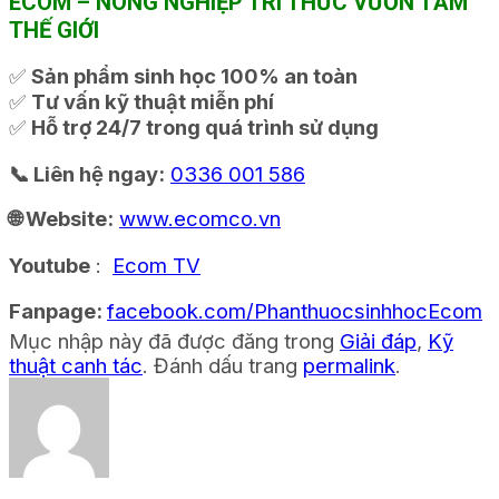
ECOM – NÔNG NGHIỆP TRI THỨC VƯƠN TẦM
THẾ GIỚI
✅
Sản phẩm sinh học 100% an toàn
✅
Tư vấn kỹ thuật miễn phí
✅
Hỗ trợ 24/7 trong quá trình sử dụng
📞 Liên hệ ngay:
0336 001 586
🌐 Website:
www.ecomco.vn
Youtube
:
Ecom TV
Fanpage:
facebook.com/PhanthuocsinhhocEcom
Mục nhập này đã được đăng trong
Giải đáp
,
Kỹ
thuật canh tác
. Đánh dấu trang
permalink
.