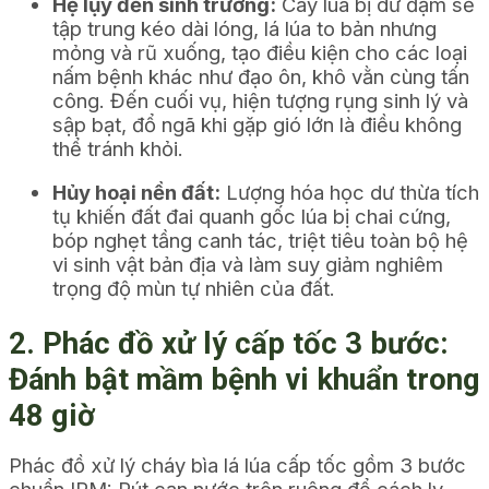
Hệ lụy đến sinh trưởng:
Cây lúa bị dư đạm sẽ
tập trung kéo dài lóng, lá lúa to bản nhưng
mỏng và rũ xuống, tạo điều kiện cho các loại
nấm bệnh khác như đạo ôn, khô vằn cùng tấn
công. Đến cuối vụ, hiện tượng rụng sinh lý và
sập bạt, đổ ngã khi gặp gió lớn là điều không
thể tránh khỏi.
Hủy hoại nền đất:
Lượng hóa học dư thừa tích
tụ khiến đất đai quanh gốc lúa bị chai cứng,
bóp nghẹt tầng canh tác, triệt tiêu toàn bộ hệ
vi sinh vật bản địa và làm suy giảm nghiêm
trọng độ mùn tự nhiên của đất.
2. Phác đồ xử lý cấp tốc 3 bước:
Đánh bật mầm bệnh vi khuẩn trong
48 giờ
Phác đồ xử lý cháy bìa lá lúa cấp tốc gồm 3 bước