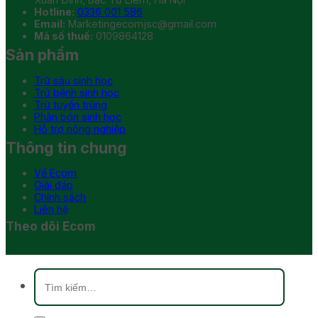
Hotline:
0336 001 586
Email:
Marketingecomjsc@gmail.com
Mã số thuế:
0109864128
Sản phẩm
Trừ sâu sinh học
Trừ bệnh sinh học
Trừ tuyến trùng
Phân bón sinh học
Hỗ trợ nông nghiệp
Thông tin chung
Về Ecom
Giải đáp
Chính sách
Liên hệ
Theo dõi Ecom
Tìm
kiếm: