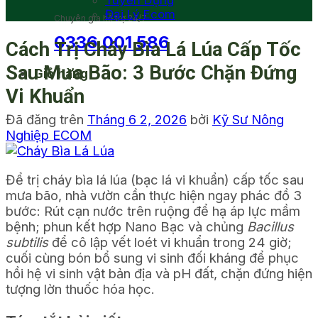
Tuyển Dụng
Đại Lý Ecom
Chuyên gia hỗ trợ 24/7
0336 001 586
Cách Trị Cháy Bìa Lá Lúa Cấp Tốc
Sau Mưa Bão: 3 Bước Chặn Đứng
Giỏ hàng
Vi Khuẩn
Đã đăng trên
Tháng 6 2, 2026
bởi
Kỹ Sư Nông
Nghiệp ECOM
Để trị cháy bìa lá lúa (bạc lá vi khuẩn) cấp tốc sau
mưa bão, nhà vườn cần thực hiện ngay phác đồ 3
bước: Rút cạn nước trên ruộng để hạ áp lực mầm
bệnh; phun kết hợp Nano Bạc và chủng
Bacillus
subtilis
để cô lập vết loét vi khuẩn trong 24 giờ;
cuối cùng bón bổ sung vi sinh đối kháng để phục
hồi hệ vi sinh vật bản địa và pH đất, chặn đứng hiện
tượng lờn thuốc hóa học.