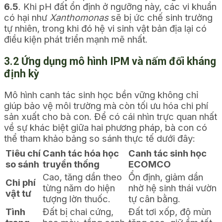
6.5
. Khi pH đất ổn định ở ngưỡng này, các vi khuẩn
có hại như
Xanthomonas
sẽ bị ức chế sinh trưởng
tự nhiên, trong khi đó hệ vi sinh vật bản địa lại có
điều kiện phát triển mạnh mẽ nhất.
3.2 Ứng dụng mô hình IPM và nấm đối kháng
định kỳ
Mô hình canh tác sinh học bền vững không chỉ
giúp bảo vệ môi trường mà còn tối ưu hóa chi phí
sản xuất cho bà con. Để có cái nhìn trực quan nhất
về sự khác biệt giữa hai phương pháp, bà con có
thể tham khảo bảng so sánh thực tế dưới đây:
Tiêu chí
Canh tác hóa học
Canh tác sinh học
so sánh
truyền thống
ECOMCO
Cao, tăng dần theo
Ổn định, giảm dần
Chi phí
từng năm do hiện
nhờ hệ sinh thái vườn
vật tư
tượng lờn thuốc.
tự cân bằng.
Tình
Đất bị chai cứng,
Đất tơi xốp, độ mùn