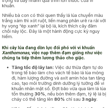
trọng và đẩy nhanh quá trình lờn thuốc của vi
khuẩn.
Nhiều bà con có thói quen thấy lá lúa chuyển màu
trắng xám thì xót ruột, liền mang phân urê ra rải với
hy vọng “ép xanh” lại bộ lá, kích thích cây đâm
chồi nảy lộc. Đây là một hành động cực kỳ nguy
hiểm.
Khi cây lúa đang dồn lực đối phó với vi khuẩn
Xanthomonas
, việc nạp thêm đạm giống như việc
chúng ta tiếp thêm lương thảo cho giặc.
Tăng tốc độ lây lan:
Việc dư thừa đạm tự do
trong tế bào làm cho vách tế bào lá lúa mỏng
đi, hàm lượng đường và axit amin hòa tan tăng
cao, tạo môi trường dinh dưỡng lý tưởng để vi
khuẩn nhân mật số. Đợt bão vừa qua làm lá lúa
tổn thương
30%
, nếu bón thêm đạm, tỷ lệ lá bị
cháy có thể tăng lên
80%
chỉ sau
3 ngày
.