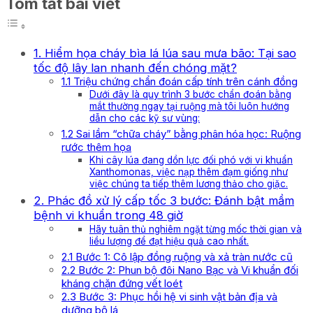
Tóm tắt bài viết
1. Hiểm họa cháy bìa lá lúa sau mưa bão: Tại sao
tốc độ lây lan nhanh đến chóng mặt?
1.1 Triệu chứng chẩn đoán cấp tính trên cánh đồng
Dưới đây là quy trình 3 bước chẩn đoán bằng
mắt thường ngay tại ruộng mà tôi luôn hướng
dẫn cho các kỹ sư vùng:
1.2 Sai lầm “chữa cháy” bằng phân hóa học: Ruộng
rước thêm họa
Khi cây lúa đang dồn lực đối phó với vi khuẩn
Xanthomonas, việc nạp thêm đạm giống như
việc chúng ta tiếp thêm lương thảo cho giặc.
2. Phác đồ xử lý cấp tốc 3 bước: Đánh bật mầm
bệnh vi khuẩn trong 48 giờ
Hãy tuân thủ nghiêm ngặt từng mốc thời gian và
liều lượng để đạt hiệu quả cao nhất.
2.1 Bước 1: Cô lập đồng ruộng và xả tràn nước cũ
2.2 Bước 2: Phun bộ đôi Nano Bạc và Vi khuẩn đối
kháng chặn đứng vết loét
2.3 Bước 3: Phục hồi hệ vi sinh vật bản địa và
dưỡng bộ lá