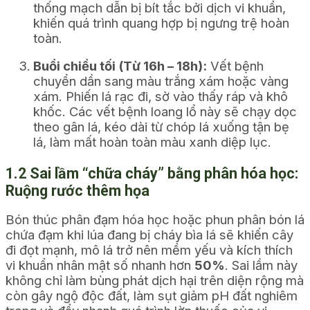
thống mạch dẫn bị bít tắc bởi dịch vi khuẩn,
khiến quá trình quang hợp bị ngưng trệ hoàn
toàn.
Buổi chiều tối (Từ 16h – 18h):
Vết bệnh
chuyển dần sang màu trắng xám hoặc vàng
xám. Phiến lá rạc đi, sờ vào thấy ráp và khô
khốc. Các vết bệnh loang lổ này sẽ chạy dọc
theo gân lá, kéo dài từ chóp lá xuống tận bẹ
lá, làm mất hoàn toàn màu xanh diệp lục.
1.2 Sai lầm “chữa cháy” bằng phân hóa học:
Ruộng rước thêm họa
Bón thúc phân đạm hóa học hoặc phun phân bón lá
chứa đạm khi lúa đang bị cháy bìa lá sẽ khiến cây
đi đọt mạnh, mô lá trở nên mềm yếu và kích thích
vi khuẩn nhân mật số nhanh hơn
50%
. Sai lầm này
không chỉ làm bùng phát dịch hại trên diện rộng mà
còn gây ngộ độc đất, làm sụt giảm pH đất nghiêm