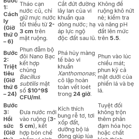
Bước
Tháo cạn
Cắt đứt đường
Không để
1:
nước cũ, chỉ
lây lan của vi
ruộng khô nứt
Cách
giữ mực nước
khuẩn qua
nẻ; kiểm tra
ly
tối thiểu từ
2-
dòng nước; hạ
và nâng pH
(Giờ
3 cm
trên
áp lực ngộ
đất lên mức
thứ 0
mặt ruộng.
độc đất sau lũ.
trên
5.5
.
– 6)
Phun đẫm bộ
Bước
Phá hủy màng
đôi Nano Bạc
Phun vào lúc
2:
tế bào vi
kết hợp
chiều mát;
Triệt
khuẩn
chủng
phun kỹ cả
tiêu
Xanthomonas
;
Bacillus
mặt dưới của
(Giờ
cô lập hoàn
subtilis
mật
phiến lá và bẹ
thứ 6
toàn vết loét
số
$10^9$
lá.
– 24)
trong
24 giờ
.
CFU/ml
.
Bước
Tuyệt đối
Kích thích
3:
Đưa nước mới
không trộn
bung rễ tơ, tơi
Hồi
vào ruộng (
3-
thêm phân
xốp đất,
sức
5 cm
), kết
đạm hóa học
dưỡng bộ lá
(Giờ
hợp bón chế
hoặc chất
đòng giúp lúa