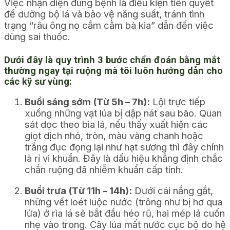
Việc nhận diện đúng bệnh là điều kiện tiên quyết
để dưỡng bộ lá và bảo vệ năng suất, tránh tình
trạng “râu ông nọ cắm cằm bà kia” dẫn đến việc
dùng sai thuốc.
Dưới đây là quy trình 3 bước chẩn đoán bằng mắt
thường ngay tại ruộng mà tôi luôn hướng dẫn cho
các kỹ sư vùng:
Buổi sáng sớm (Từ 5h – 7h):
Lội trực tiếp
xuống những vạt lúa bị dập nát sau bão. Quan
sát dọc theo bìa lá, nếu thấy xuất hiện các
giọt dịch nhỏ, tròn, màu vàng chanh hoặc
trắng đục đọng lại như hạt sương thì đây chính
là rỉ vi khuẩn. Đây là dấu hiệu khẳng định chắc
chắn ruộng đã nhiễm khuẩn cấp tính.
Buổi trưa (Từ 11h – 14h):
Dưới cái nắng gắt,
những vết loét luộc nước (trông như bị hơ qua
lửa) ở rìa lá sẽ bắt đầu héo rũ, hai mép lá cuốn
nhẹ vào trong. Cây lúa mất nước cục bộ do hệ