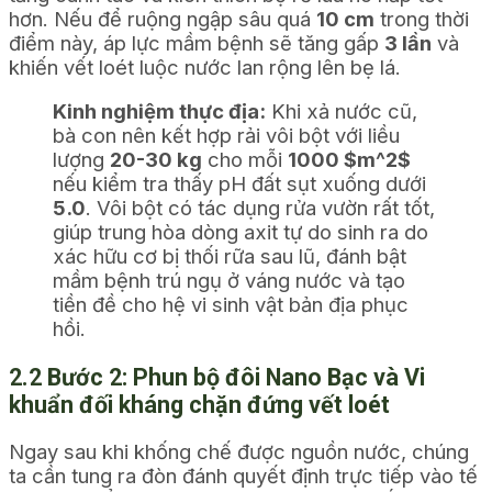
hơn. Nếu để ruộng ngập sâu quá
10 cm
trong thời
điểm này, áp lực mầm bệnh sẽ tăng gấp
3 lần
và
khiến vết loét luộc nước lan rộng lên bẹ lá.
Kinh nghiệm thực địa:
Khi xả nước cũ,
bà con nên kết hợp rải vôi bột với liều
lượng
20-30 kg
cho mỗi
1000
$m^2$
nếu kiểm tra thấy pH đất sụt xuống dưới
5.0
. Vôi bột có tác dụng rửa vườn rất tốt,
giúp trung hòa dòng axit tự do sinh ra do
xác hữu cơ bị thối rữa sau lũ, đánh bật
mầm bệnh trú ngụ ở váng nước và tạo
tiền đề cho hệ vi sinh vật bản địa phục
hồi.
2.2 Bước 2: Phun bộ đôi Nano Bạc và Vi
khuẩn đối kháng chặn đứng vết loét
Ngay sau khi khống chế được nguồn nước, chúng
ta cần tung ra đòn đánh quyết định trực tiếp vào tế