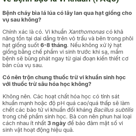
Bệnh cháy bìa lá lúa có lây lan qua hạt giống cho
vụ sau không?
Chính xác là có. Vi khuẩn
Xanthomonas
có khả
năng tồn tại dai dẳng trên vỏ trấu và bên trong phôi
hạt giống suốt
6-8 tháng
. Nếu không xử lý hạt
giống bằng chế phẩm vi sinh trước khi sạ, mầm
bệnh sẽ bùng phát ngay từ giai đoạn kiến thiết cơ
bản của vụ sau.
Có nên trộn chung thuốc trừ vi khuẩn sinh học
với thuốc trừ sâu hóa học không?
Không nên. Các hoạt chất hóa học có tính sát
khuẩn mạnh hoặc độ pH quá cao/quá thấp sẽ làm
chết các bào tử vi khuẩn đối kháng
Bacillus subtilis
trong chế phẩm sinh học. Bà con nên phun hai loại
cách nhau ít nhất
3 ngày
để bảo đảm mật số vi
sinh vật hoạt động hiệu quả.