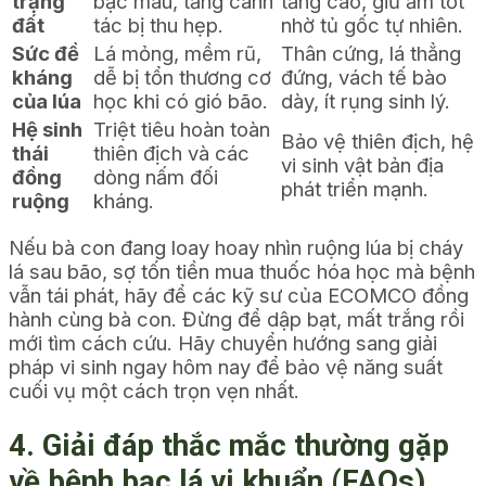
trạng
bạc màu, tầng canh
tăng cao, giữ ẩm tốt
đất
tác bị thu hẹp.
nhờ tủ gốc tự nhiên.
Sức đề
Lá mỏng, mềm rũ,
Thân cứng, lá thẳng
kháng
dễ bị tổn thương cơ
đứng, vách tế bào
của lúa
học khi có gió bão.
dày, ít rụng sinh lý.
Hệ sinh
Triệt tiêu hoàn toàn
Bảo vệ thiên địch, hệ
thái
thiên địch và các
vi sinh vật bản địa
đồng
dòng nấm đối
phát triển mạnh.
ruộng
kháng.
Nếu bà con đang loay hoay nhìn ruộng lúa bị cháy
lá sau bão, sợ tốn tiền mua thuốc hóa học mà bệnh
vẫn tái phát, hãy để các kỹ sư của ECOMCO đồng
hành cùng bà con. Đừng để dập bạt, mất trắng rồi
mới tìm cách cứu. Hãy chuyển hướng sang giải
pháp vi sinh ngay hôm nay để bảo vệ năng suất
cuối vụ một cách trọn vẹn nhất.
4. Giải đáp thắc mắc thường gặp
về bệnh bạc lá vi khuẩn (FAQs)