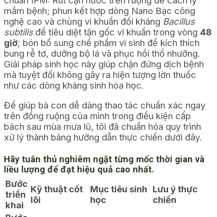
chuẩn IPM: Rút cạn nước trên ruộng để cách ly
mầm bệnh; phun kết hợp dòng Nano Bạc công
nghệ cao và chủng vi khuẩn đối kháng
Bacillus
subtilis
để tiêu diệt tận gốc vi khuẩn trong vòng
48
giờ
; bón bổ sung chế phẩm vi sinh để kích thích
bung rễ tơ, dưỡng bộ lá và phục hồi thổ nhưỡng.
Giải pháp sinh học này giúp chặn đứng dịch bệnh
mà tuyệt đối không gây ra hiện tượng lờn thuốc
như các dòng kháng sinh hóa học.
Để giúp bà con dễ dàng thao tác chuẩn xác ngay
trên đồng ruộng của mình trong điều kiện cấp
bách sau mùa mưa lũ, tôi đã chuẩn hóa quy trình
xử lý thành bảng hướng dẫn thực chiến dưới đây.
Hãy tuân thủ nghiêm ngặt từng mốc thời gian và
liều lượng để đạt hiệu quả cao nhất.
Bước
Kỹ thuật cốt
Mục tiêu sinh
Lưu ý thực
triển
lõi
học
chiến
khai