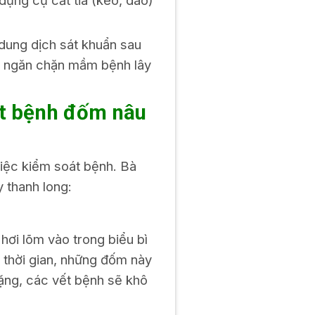
dụng cụ cắt tỉa (kéo, dao)
dung dịch sát khuẩn sau
iệc ngăn chặn mầm bệnh lây
ết bệnh đốm nâu
việc kiểm soát bệnh. Bà
 thanh long:
 hơi lõm vào trong biểu bì
 thời gian, những đốm này
nặng, các vết bệnh sẽ khô