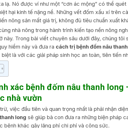
xa lạ. Nó được ví như một “cơn ác mộng” có thể quét
iệt hại kinh tế nặng nề. Những vết đốm xấu xí trên cà
ến nông sản mất giá trị, không đủ tiêu chuẩn xuất kh
cùng nhà nông trong hành trình kiến tạo nền nông n
ở này. Trong bài viết chuyên sâu dưới đây, chúng tôi 
guy hiểm này và đưa ra
cách trị bệnh đốm nâu thanh
iệt là với các giải pháp sinh học an toàn, tiên tiến nh
ính xác bệnh đốm nâu thanh long 
c nhà vườn
rừ, việc đầu tiên và quan trọng nhất là phải nhận diện
thanh long
sẽ giúp bà con đưa ra những biện pháp ca
ác bệnh khác gây lãng phí chi phí và công sức.