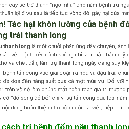
trên cây sẽ trở thành “ngôi nhà” cho nấm bệnh trú ngụ
thuận lợi ở vụ sau là tiếp tục vòng đời gây hại của mì
n! Tác hại khôn lường của bệnh 
ng trái thanh long
 thanh long
là một chuỗi phản ứng dây chuyền, ảnh 
 Các vết bệnh trên cành không chỉ làm mất thẩm mỹ 
khô và chết dần, làm trụ thanh long ngày càng suy kiệ
 bệnh tấn công vào giai đoạn ra hoa và đậu trái, chú
tiếp đe dọa đến năng suất của cả một mùa vụ. Đối với
 kè” trên vỏ sẽ làm chúng mất hoàn toàn giá trị thươn
 cơ “đổ sông đổ bể” chỉ vì sự tấn công của loài nấm
 nội dung hoàn thiện cho nửa cuối bài viết, tiếp nối p
 cách trị bệnh đốm nâu thanh lon