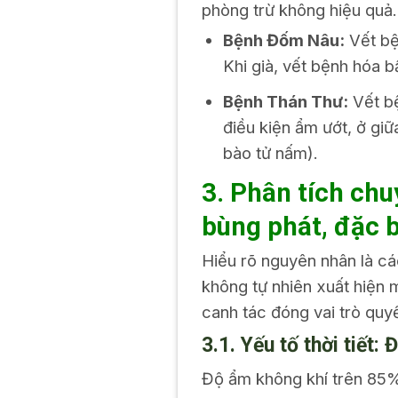
phòng trừ không hiệu quả.
Bệnh Đốm Nâu:
Vết bệ
Khi già, vết bệnh hóa b
Bệnh Thán Thư:
Vết bệ
điều kiện ẩm ướt, ở g
bào tử nấm).
3. Phân tích ch
bùng phát, đặc 
Hiểu rõ nguyên nhân là các
không tự nhiên xuất hiện m
canh tác đóng vai trò quyế
3.1. Yếu tố thời tiết
Độ ẩm không khí trên 85%