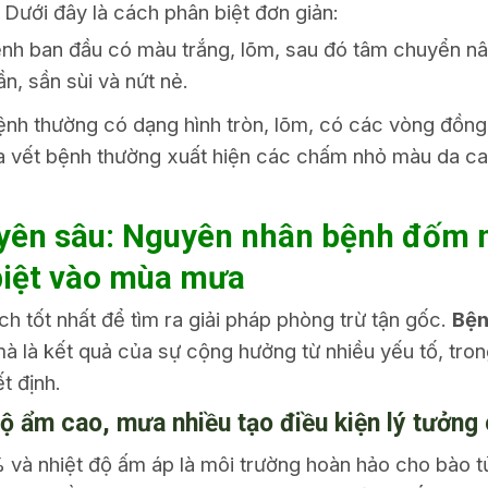
 Dưới đây là cách phân biệt đơn giản:
nh ban đầu có màu trắng, lõm, sau đó tâm chuyển nâu
ần, sần sùi và nứt nẻ.
nh thường có dạng hình tròn, lõm, có các vòng đồn
iữa vết bệnh thường xuất hiện các chấm nhỏ màu da 
uyên sâu: Nguyên nhân bệnh đốm 
biệt vào mùa mưa
h tốt nhất để tìm ra giải pháp phòng trừ tận gốc.
Bện
à là kết quả của sự cộng hưởng từ nhiều yếu tố, trong
t định.
: Độ ẩm cao, mưa nhiều tạo điều kiện lý tưởng
 và nhiệt độ ấm áp là môi trường hoàn hảo cho bào 