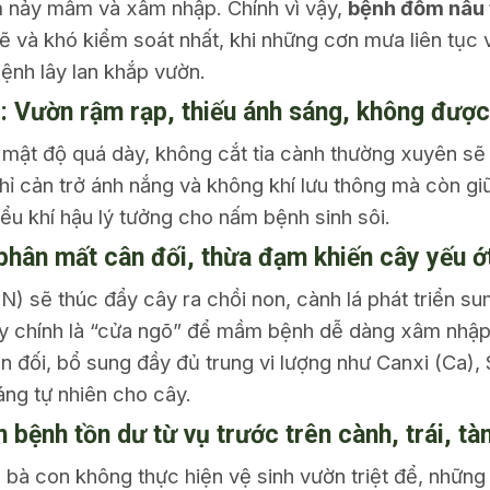
 nảy mầm và xâm nhập. Chính vì vậy,
bệnh đốm nâu 
 và khó kiểm soát nhất, khi những cơn mưa liên tục
ệnh lây lan khắp vườn.
c: Vườn rậm rạp, thiếu ánh sáng, không được
 mật độ quá dày, không cắt tỉa cành thường xuyên sẽ
ỉ cản trở ánh nắng và không khí lưu thông mà còn giữ 
iểu khí hậu lý tưởng cho nấm bệnh sinh sôi.
 phân mất cân đối, thừa đạm khiến cây yếu ớ
) sẽ thúc đẩy cây ra chồi non, cành lá phát triển s
ây chính là “cửa ngõ” để mầm bệnh dễ dàng xâm nhập 
đối, bổ sung đầy đủ trung vi lượng như Canxi (Ca), Si
ng tự nhiên cho cây.
bệnh tồn dư từ vụ trước trên cành, trái, tà
 bà con không thực hiện vệ sinh vườn triệt để, những 