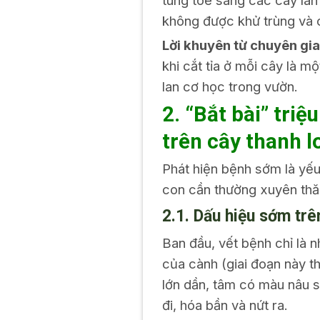
tung tóe sang các cây lân
không được khử trùng và 
Lời khuyên từ chuyên gia
khi cắt tỉa ở mỗi cây là 
lan cơ học trong vườn.
2. “Bắt bài” tr
trên cây thanh l
Phát hiện bệnh sớm là yếu
con cần thường xuyên thăm
2.1. Dấu hiệu sớm trê
Ban đầu, vết bệnh chỉ là n
của cành (giai đoạn này t
lớn dần, tâm có màu nâu s
đi, hóa bần và nứt ra.