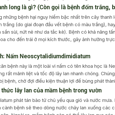
nh long là gì? (Còn gọi là bệnh đốm trắng, 
 những bệnh hại nguy hiểm bậc nhất trên cây thanh l
 trắng (do giai đoạn đầu vết bệnh có màu trắng), ha
h sần sùi, nứt nẻ như da tắc kè). Bệnh có khả năng t
hoa cho đến trái ở mọi kích thước, gây ảnh hưởng trực
nh: Nấm Neoscytalidiumdimidiatum
ăn bệnh này là một loài vi nấm có tên khoa học là N
g rất mãnh liệt và tốc độ lây lan nhanh chóng. Chúng 
 bị bệnh, chờ đợi điều kiện thuận lợi để bùng phát thàn
h thức lây lan của mầm bệnh trong vườn
atum phát tán bào tử chủ yếu qua gió và nước mưa. K
n cành bệnh sẽ theo dòng nước chảy lan xuống các c