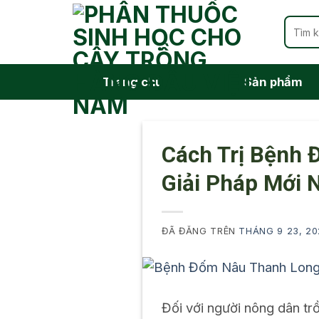
Chuyển
Tìm
đến
kiếm:
nội
dung
Trang chủ
Sản phẩm
Cách Trị Bệnh 
Giải Pháp Mới 
ĐÃ ĐĂNG TRÊN
THÁNG 9 23, 20
Đối với người nông dân tr