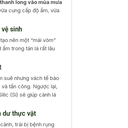
thanh long vào mùa mưa
 vừa cung cấp độ ẩm, vừa
 vệ sinh
 tạo nên một “mái vòm”
ẩm trong tán lá rất lâu
t
um suê nhưng vách tế bào
và tấn công. Ngược lại,
lic (Si) sẽ giúp cành lá
n dư thực vật
cành, trái bị bệnh rụng