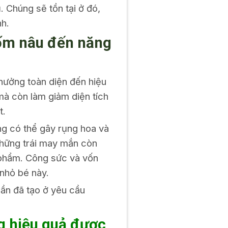
. Chúng sẽ tồn tại ở đó,
nh.
đốm nâu đến năng
hưởng toàn diện đến hiệu
mà còn làm giảm diện tích
t.
ng có thể gây rụng hoa và
 những trái may mắn còn
g phẩm. Công sức và vốn
 nhỏ bé này.
hần đã tạo ở yêu cầu
g hiệu quả được