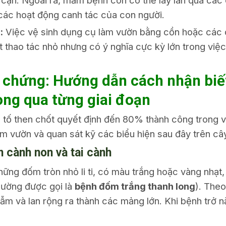
 cận. Ngoài ra, mầm bệnh còn có thể lây lan qua các 
các hoạt động canh tác của con người.
:
Việc vệ sinh dụng cụ làm vườn bằng cồn hoặc các 
một thao tác nhỏ nhưng có ý nghĩa cực kỳ lớn trong v
iệu chứng: Hướng dẫn cách nhận bi
ong qua từng giai đoạn
 tố then chốt quyết định đến 80% thành công trong 
 vườn và quan sát kỹ các biểu hiện sau đây trên cây
n cành non và tai cành
hững đốm tròn nhỏ li ti, có màu trắng hoặc vàng nhạt,
hường được gọi là
bệnh đốm trắng thanh long
). Theo
ẫm và lan rộng ra thành các mảng lớn. Khi bệnh trở 