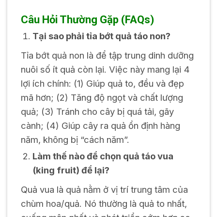
Câu Hỏi Thường Gặp (FAQs)
Tại sao phải tỉa bớt quả táo non?
Tỉa bớt quả non là để tập trung dinh dưỡng
nuôi số ít quả còn lại. Việc này mang lại 4
lợi ích chính: (1) Giúp quả to, đều và đẹp
mã hơn; (2) Tăng độ ngọt và chất lượng
quả; (3) Tránh cho cây bị quá tải, gãy
cành; (4) Giúp cây ra quả ổn định hàng
năm, không bị “cách năm”.
Làm thế nào để chọn quả táo vua
(king fruit) để lại?
Quả vua là quả nằm ở vị trí trung tâm của
chùm hoa/quả. Nó thường là quả to nhất,