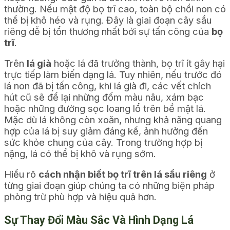
thường. Nếu mật độ bọ trĩ cao, toàn bộ chồi non có
thể bị khô héo và rụng. Đây là giai đoạn cây sầu
riêng dễ bị tổn thương nhất bởi sự tấn công của
bọ
trĩ
.
Trên
lá già
hoặc lá đã trưởng thành, bọ trĩ ít gây hại
trực tiếp làm biến dạng lá. Tuy nhiên, nếu trước đó
lá non đã bị tấn công, khi lá già đi, các vết chích
hút cũ sẽ để lại những đốm màu nâu, xám bạc
hoặc những đường sọc loang lổ trên bề mặt lá.
Mặc dù lá không còn xoăn, nhưng khả năng quang
hợp của lá bị suy giảm đáng kể, ảnh hưởng đến
sức khỏe chung của cây. Trong trường hợp bị
nặng, lá có thể bị khô và rụng sớm.
Hiểu rõ
cách nhận biết bọ trĩ trên lá sầu riêng
ở
từng giai đoạn giúp chúng ta có những biện pháp
phòng trừ phù hợp và hiệu quả hơn.
Sự Thay Đổi Màu Sắc Và Hình Dạng Lá