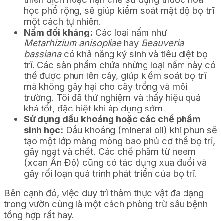
học phổ rộng, sẽ giúp kiểm soát mật độ bọ trĩ
một cách tự nhiên.
Nấm đối kháng:
Các loại nấm như
Metarhizium anisopliae
hay
Beauveria
bassiana
có khả năng ký sinh và tiêu diệt bọ
trĩ. Các sản phẩm chứa những loại nấm này có
thể được phun lên cây, giúp kiểm soát bọ trĩ
mà không gây hại cho cây trồng và môi
trường. Tôi đã thử nghiệm và thấy hiệu quả
khá tốt, đặc biệt khi áp dụng sớm.
Sử dụng dầu khoáng hoặc các chế phẩm
sinh học:
Dầu khoáng (mineral oil) khi phun sẽ
tạo một lớp màng mỏng bao phủ cơ thể bọ trĩ,
gây ngạt và chết. Các chế phẩm từ neem
(xoan Ấn Độ) cũng có tác dụng xua đuổi và
gây rối loạn quá trình phát triển của bọ trĩ.
Bên cạnh đó, việc duy trì thảm thực vật đa dạng
trong vườn cũng là một cách phòng trừ sâu bệnh
tổng hợp rất hay.