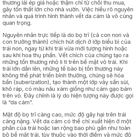
thương lái ép giá hoặc thậm chí từ chối thu mua,
gây tổn thất lớn cho nhà vườn. Việc hiểu rõ nguyên
nhân và quá trình hình thành vết da cám là vô cùng
quan trọng.
Nguyên nhân trực tiếp là do bọ trĩ (cả con non và
con trưởng thành) chích hút dịch ở lớp biểu bì của
trái non, ngay từ khi trái vừa mới tượng hình hoặc
sau khi hoa thụ phấn. Vết chích của chúng tạo ra
những tổn thương nhỏ li ti trên bề mặt vỏ trái. Khi
trái lớn dần lên, những tế bào bị tổn thương này
không thể phát triển bình thường, chúng sẽ hóa
bần (suberization), tạo thành một lớp vảy sần sùi,
khô ráp, có màu nâu xám giống như cám gạo bám
trên vỏ. Đây chính là lý do hiện tượng này được gọi
là “da cám”.
Mật độ bọ trĩ càng cao, mức độ gây hại trên trái
càng nặng. Vết da cám có thể chỉ xuất hiện ở một
phần của trái hoặc lan rộng bao phủ gần như toàn
bộ bề mặt trái, tùy thuộc vào thời điểm và mức độ