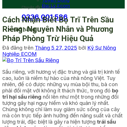
Tuyển Dụng
Đại Lý Ecom
Chuyên gia hỗ trợ 24/7
0336 001 586
Cách Nhận Biết Bọ Trĩ Trên Sầu
Riêng: Nguyên Nhân và Phương
Giỏ hàng
Pháp Phòng Trừ Hiệu Quả
Đã đăng trên
Tháng 5 27, 2025
bởi
Kỹ Sư Nông
Nghiệp ECOM
Sầu riêng, với hương vị đặc trưng và giá trị kinh tế
cao, luôn là niềm tự hào của nhà nông Việt. Tuy
nhiên, để có được những vụ mùa bội thu, bà con
phải đối mặt với không ít thách thức, trong đó
bọ
trĩ hại sầu riêng
nổi lên như một trong những đối
tượng gây hại nguy hiểm và khó quản lý nhất.
Chúng không chỉ làm suy giảm sức sống của cây
mà còn trực tiếp ảnh hưởng đến năng suất và chất
lượng trái, đặc biệt là gây ra hiện tượng
trái sầu