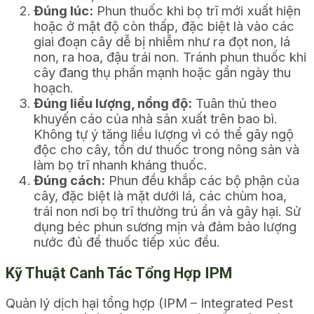
Đúng lúc:
Phun thuốc khi bọ trĩ mới xuất hiện
hoặc ở mật độ còn thấp, đặc biệt là vào các
giai đoạn cây dễ bị nhiễm như ra đọt non, lá
non, ra hoa, đậu trái non. Tránh phun thuốc khi
cây đang thụ phấn mạnh hoặc gần ngày thu
hoạch.
Đúng liều lượng, nồng độ:
Tuân thủ theo
khuyến cáo của nhà sản xuất trên bao bì.
Không tự ý tăng liều lượng vì có thể gây ngộ
độc cho cây, tồn dư thuốc trong nông sản và
làm bọ trĩ nhanh kháng thuốc.
Đúng cách:
Phun đều khắp các bộ phận của
cây, đặc biệt là mặt dưới lá, các chùm hoa,
trái non nơi bọ trĩ thường trú ẩn và gây hại. Sử
dụng béc phun sương mịn và đảm bảo lượng
nước đủ để thuốc tiếp xúc đều.
Kỹ Thuật Canh Tác Tổng Hợp IPM
Quản lý dịch hại tổng hợp (IPM – Integrated Pest