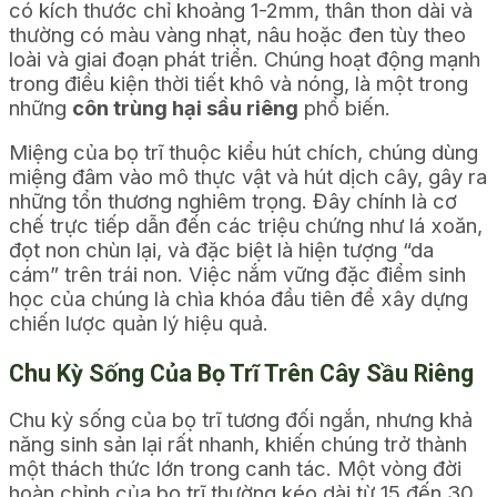
có kích thước chỉ khoảng 1-2mm, thân thon dài và
thường có màu vàng nhạt, nâu hoặc đen tùy theo
loài và giai đoạn phát triển. Chúng hoạt động mạnh
trong điều kiện thời tiết khô và nóng, là một trong
những
côn trùng hại sầu riêng
phổ biến.
Miệng của bọ trĩ thuộc kiểu hút chích, chúng dùng
miệng đâm vào mô thực vật và hút dịch cây, gây ra
những tổn thương nghiêm trọng. Đây chính là cơ
chế trực tiếp dẫn đến các triệu chứng như lá xoăn,
đọt non chùn lại, và đặc biệt là hiện tượng “da
cám” trên trái non. Việc nắm vững đặc điểm sinh
học của chúng là chìa khóa đầu tiên để xây dựng
chiến lược quản lý hiệu quả.
Chu Kỳ Sống Của Bọ Trĩ Trên Cây Sầu Riêng
Chu kỳ sống của bọ trĩ tương đối ngắn, nhưng khả
năng sinh sản lại rất nhanh, khiến chúng trở thành
một thách thức lớn trong canh tác. Một vòng đời
hoàn chỉnh của bọ trĩ thường kéo dài từ 15 đến 30