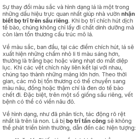
Sự thay đổi màu sắc và hình dạng lá là một trong
những dấu hiệu trực quan nhất giúp nhà vườn
nhận
biết bọ trĩ trên sầu riêng
. Khi bọ trĩ chích hút dịch
tế bào, chúng không chỉ lấy đi chất dinh dưỡng mà
còn làm tổn thương cấu trúc mô lá.
Về màu sắc, ban đầu, tại các điểm chích hút, lá sẽ
xuất hiện những chấm nhỏ li ti màu sáng hơn,
thường là trắng bạc hoặc vàng nhạt do mất diệp
lục. Khi các vết chích này liên kết lại với nhau,
chúng tạo thành những mảng lớn hơn. Theo thời
gian, các mô bị tổn thương có thể chuyển sang
màu nâu, đồng hoặc thậm chí là đen do tế bào
chết đi. Đặc biệt, trên một số giống sầu riêng, vết
bệnh có thể có viền nâu đỏ.
Về hình dạng, như đã phân tích, tác động rõ rệt
nhất là trên lá non. Lá bị
bọ trĩ tấn công
sẽ không
thể phát triển bình thường, dẫn đến các hiện tượng: