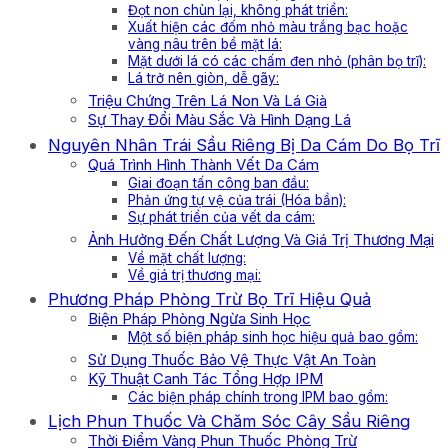
Đọt non chùn lại, không phát triển:
Xuất hiện các đốm nhỏ màu trắng bạc hoặc
vàng nâu trên bề mặt lá:
Mặt dưới lá có các chấm đen nhỏ (phân bọ trĩ):
Lá trở nên giòn, dễ gãy:
Triệu Chứng Trên Lá Non Và Lá Già
Sự Thay Đổi Màu Sắc Và Hình Dạng Lá
Nguyên Nhân Trái Sầu Riêng Bị Da Cám Do Bọ Trĩ
Quá Trình Hình Thành Vết Da Cám
Giai đoạn tấn công ban đầu:
Phản ứng tự vệ của trái (Hóa bần):
Sự phát triển của vết da cám:
Ảnh Hưởng Đến Chất Lượng Và Giá Trị Thương Mại
Về mặt chất lượng:
Về giá trị thương mại:
Phương Pháp Phòng Trừ Bọ Trĩ Hiệu Quả
Biện Pháp Phòng Ngừa Sinh Học
Một số biện pháp sinh học hiệu quả bao gồm:
Sử Dụng Thuốc Bảo Vệ Thực Vật An Toàn
Kỹ Thuật Canh Tác Tổng Hợp IPM
Các biện pháp chính trong IPM bao gồm:
Lịch Phun Thuốc Và Chăm Sóc Cây Sầu Riêng
Thời Điểm Vàng Phun Thuốc Phòng Trừ