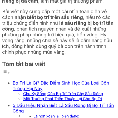
riêng bị da cám
, làm mất giá trị thương phẩm.
Bài viết này cung cấp một cái nhìn toàn diện về
cách
nhận biết bọ trĩ trên sầu riêng
, hiểu rõ các
triệu chứng điển hình như
lá sầu riêng bị bọ trĩ tấn
công
, phân tích nguyên nhân và đề xuất những
phương pháp phòng trừ hiệu quả, bền vững. Hy
vọng rằng, những chia sẻ này sẽ là cẩm nang hữu
ích, đồng hành cùng quý bà con trên hành trình
chinh phục những mùa vàng.
Tóm tắt bài viết
Bọ Trĩ Là Gì? Đặc Điểm Sinh Học Của Loài Côn
Trùng Hại Này
Chu Kỳ Sống Của Bọ Trĩ Trên Cây Sầu Riêng
Môi Trường Phát Triển Thuận Lợi Cho Bọ Trĩ
5 Dấu Hiệu Nhận Biết Lá Sầu Riêng Bị Bọ Trĩ Tấn
Công
Lá non xoăn lại, biến dạng: