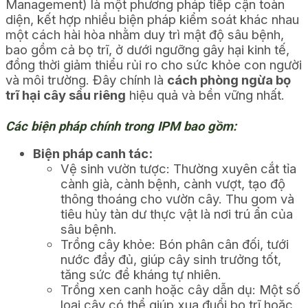
Management) là một phương pháp tiếp cận toàn
diện, kết hợp nhiều biện pháp kiểm soát khác nhau
một cách hài hòa nhằm duy trì mật độ sâu bệnh,
bao gồm cả bọ trĩ, ở dưới ngưỡng gây hại kinh tế,
đồng thời giảm thiểu rủi ro cho sức khỏe con người
và môi trường. Đây chính là
cách phòng ngừa bọ
trĩ hại cây sầu riêng
hiệu quả và bền vững nhất.
Các biện pháp chính trong IPM bao gồm:
Biện pháp canh tác:
Vệ sinh vườn tược: Thường xuyên cắt tỉa
cành già, cành bệnh, cành vượt, tạo độ
thông thoáng cho vườn cây. Thu gom và
tiêu hủy tàn dư thực vật là nơi trú ẩn của
sâu bệnh.
Trồng cây khỏe: Bón phân cân đối, tưới
nước đầy đủ, giúp cây sinh trưởng tốt,
tăng sức đề kháng tự nhiên.
Trồng xen canh hoặc cây dẫn dụ: Một số
loại cây có thể giúp xua đuổi bọ trĩ hoặc