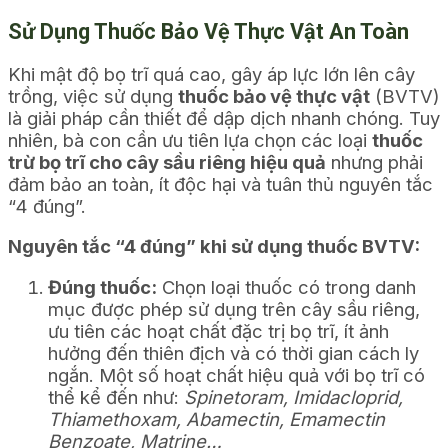
Sử Dụng Thuốc Bảo Vệ Thực Vật An Toàn
Khi mật độ bọ trĩ quá cao, gây áp lực lớn lên cây
trồng, việc sử dụng
thuốc bảo vệ thực vật
(BVTV)
là giải pháp cần thiết để dập dịch nhanh chóng. Tuy
nhiên, bà con cần ưu tiên lựa chọn các loại
thuốc
trừ bọ trĩ cho cây sầu riêng hiệu quả
nhưng phải
đảm bảo an toàn, ít độc hại và tuân thủ nguyên tắc
“4 đúng”.
Nguyên tắc “4 đúng” khi sử dụng thuốc BVTV:
Đúng thuốc:
Chọn loại thuốc có trong danh
mục được phép sử dụng trên cây sầu riêng,
ưu tiên các hoạt chất đặc trị bọ trĩ, ít ảnh
hưởng đến thiên địch và có thời gian cách ly
ngắn. Một số hoạt chất hiệu quả với bọ trĩ có
thể kể đến như:
Spinetoram, Imidacloprid,
Thiamethoxam, Abamectin, Emamectin
Benzoate, Matrine…