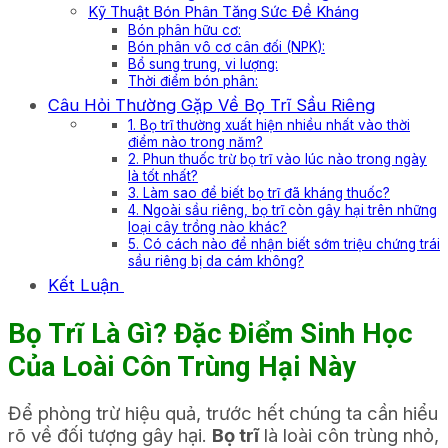
Kỹ Thuật Bón Phân Tăng Sức Đề Kháng
Bón phân hữu cơ:
Bón phân vô cơ cân đối (NPK):
Bổ sung trung, vi lượng:
Thời điểm bón phân:
Câu Hỏi Thường Gặp Về Bọ Trĩ Sầu Riêng
1. Bọ trĩ thường xuất hiện nhiều nhất vào thời
điểm nào trong năm?
2. Phun thuốc trừ bọ trĩ vào lúc nào trong ngày
là tốt nhất?
3. Làm sao để biết bọ trĩ đã kháng thuốc?
4. Ngoài sầu riêng, bọ trĩ còn gây hại trên những
loại cây trồng nào khác?
5. Có cách nào để nhận biết sớm triệu chứng trái
sầu riêng bị da cám không?
Kết Luận
Bọ Trĩ Là Gì? Đặc Điểm Sinh Học
Của Loài Côn Trùng Hại Này
Để phòng trừ hiệu quả, trước hết chúng ta cần hiểu
rõ về đối tượng gây hại.
Bọ trĩ
là loài côn trùng nhỏ,