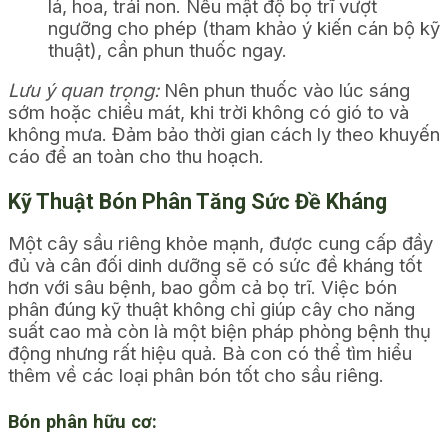
lá, hoa, trái non. Nếu mật độ bọ trĩ vượt
ngưỡng cho phép (tham khảo ý kiến cán bộ kỹ
thuật), cần phun thuốc ngay.
Lưu ý quan trọng:
Nên phun thuốc vào lúc sáng
sớm hoặc chiều mát, khi trời không có gió to và
không mưa. Đảm bảo thời gian cách ly theo khuyến
cáo để an toàn cho thu hoạch.
Kỹ Thuật Bón Phân Tăng Sức Đề Kháng
Một cây sầu riêng khỏe mạnh, được cung cấp đầy
đủ và cân đối dinh dưỡng sẽ có sức đề kháng tốt
hơn với sâu bệnh, bao gồm cả bọ trĩ. Việc bón
phân đúng kỹ thuật không chỉ giúp cây cho năng
suất cao mà còn là một biện pháp phòng bệnh thụ
động nhưng rất hiệu quả. Bà con có thể tìm hiểu
thêm về các loại phân bón tốt cho sầu riêng.
Bón phân hữu cơ: