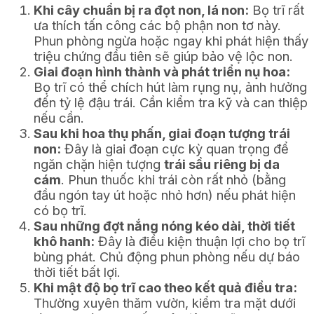
Khi cây chuẩn bị ra đọt non, lá non:
Bọ trĩ rất
ưa thích tấn công các bộ phận non tơ này.
Phun phòng ngừa hoặc ngay khi phát hiện thấy
triệu chứng đầu tiên sẽ giúp bảo vệ lộc non.
Giai đoạn hình thành và phát triển nụ hoa:
Bọ trĩ có thể chích hút làm rụng nụ, ảnh hưởng
đến tỷ lệ đậu trái. Cần kiểm tra kỹ và can thiệp
nếu cần.
Sau khi hoa thụ phấn, giai đoạn tượng trái
non:
Đây là giai đoạn cực kỳ quan trọng để
ngăn chặn hiện tượng
trái sầu riêng bị da
cám
. Phun thuốc khi trái còn rất nhỏ (bằng
đầu ngón tay út hoặc nhỏ hơn) nếu phát hiện
có bọ trĩ.
Sau những đợt nắng nóng kéo dài, thời tiết
khô hanh:
Đây là điều kiện thuận lợi cho bọ trĩ
bùng phát. Chủ động phun phòng nếu dự báo
thời tiết bất lợi.
Khi mật độ bọ trĩ cao theo kết quả điều tra:
Thường xuyên thăm vườn, kiểm tra mặt dưới