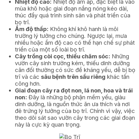
Nhiệt độ cao:
Nhiệt độ ấm áp, đặc biệt là vào
mùa khô hoặc giai đoạn nắng nóng kéo dài,
thúc đẩy quá trình sinh sản và phát triển của
bọ trĩ.
Ẩm độ thấp:
Không khí khô hanh là môi
trường lý tưởng cho chúng. Ngược lại, mưa
nhiều hoặc ẩm độ cao có thể hạn chế sự phát
triển của một số loài bọ trĩ.
Cây trồng còi cọc, thiếu chăm sóc:
Những
vườn cây sinh trưởng kém, thiếu dinh dưỡng
cân đối thường có sức đề kháng yếu, dễ bị bọ
trĩ và các
sâu bệnh trên sầu riêng
khác tấn
công hơn.
Giai đoạn cây ra đọt non, lá non, hoa và trái
non:
Đây là những bộ phận mềm yếu, giàu
dinh dưỡng, là nguồn thức ăn ưa thích và nơi
đẻ trứng lý tưởng của bọ trĩ. Chính vì vậy, việc
theo dõi sát sao vườn cây trong các giai đoạn
này là cực kỳ quan trọng.