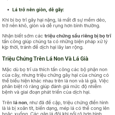
Lá trở nên giòn, dễ gãy:
Khi bị bọ trĩ gây hại nặng, lá mất đi sự mềm dẻo,
trở nên khô, giòn và dễ rụng hơn bình thường.
Nhận biết sớm các
triệu chứng sầu riêng bị bọ trĩ
tấn công giúp chúng ta có những biện pháp xử lý
kịp thời, tránh để dịch hại lây lan rộng.
Triệu Chứng Trên Lá Non Và Lá Già
Mặc dù bọ trĩ ưa thích tấn công các bộ phận non
của cây, nhưng triệu chứng gây hại của chúng có
thể biểu hiện khác nhau trên lá non và lá già. Việc
phân biệt rõ ràng giúp đánh giá mức độ nhiễm
bệnh và giai đoạn phát triển của dịch hại.
Trên
lá non
, như đã đề cập, triệu chứng điển hình
là lá bị xoăn tít, biến dạng, mép lá có thể cong lên
hoặc xuống. Các gân lá đôi khi nổi rõ hơn bình