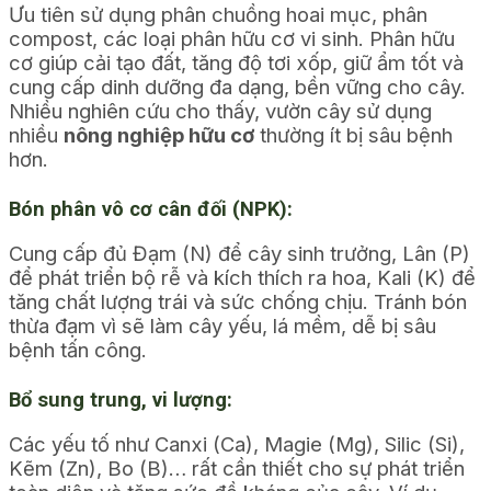
Ưu tiên sử dụng phân chuồng hoai mục, phân
compost, các loại phân hữu cơ vi sinh. Phân hữu
cơ giúp cải tạo đất, tăng độ tơi xốp, giữ ẩm tốt và
cung cấp dinh dưỡng đa dạng, bền vững cho cây.
Nhiều nghiên cứu cho thấy, vườn cây sử dụng
nhiều
nông nghiệp hữu cơ
thường ít bị sâu bệnh
hơn.
Bón phân vô cơ cân đối (NPK):
Cung cấp đủ Đạm (N) để cây sinh trưởng, Lân (P)
để phát triển bộ rễ và kích thích ra hoa, Kali (K) để
tăng chất lượng trái và sức chống chịu. Tránh bón
thừa đạm vì sẽ làm cây yếu, lá mềm, dễ bị sâu
bệnh tấn công.
Bổ sung trung, vi lượng:
Các yếu tố như Canxi (Ca), Magie (Mg), Silic (Si),
Kẽm (Zn), Bo (B)… rất cần thiết cho sự phát triển