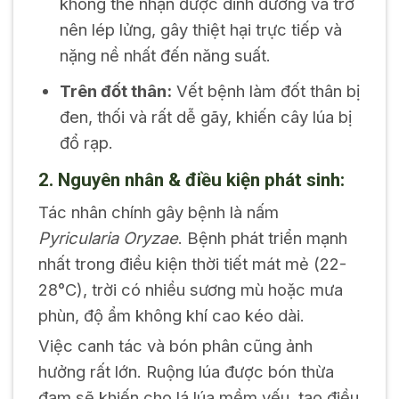
không thể nhận được dinh dưỡng và trở
nên lép lửng, gây thiệt hại trực tiếp và
nặng nề nhất đến năng suất.
Trên đốt thân:
Vết bệnh làm đốt thân bị
đen, thối và rất dễ gãy, khiến cây lúa bị
đổ rạp.
2. Nguyên nhân & điều kiện phát sinh:
Tác nhân chính gây bệnh là nấm
Pyricularia Oryzae
. Bệnh phát triển mạnh
nhất trong điều kiện thời tiết mát mẻ (22-
28°C), trời có nhiều sương mù hoặc mưa
phùn, độ ẩm không khí cao kéo dài.
Việc canh tác và bón phân cũng ảnh
hưởng rất lớn. Ruộng lúa được bón thừa
đạm sẽ khiến cho lá lúa mềm yếu, tạo điều