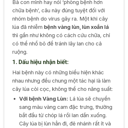
Bà con mình hay nói ‘phòng bệnh hơn
chữa bệnh’, câu này đúng tuyệt đối với
nhóm bệnh do virus gây ra. Một khi cây
lúa đã nhiễm
bệnh vàng lùn, lùn xoắn lá
thì gần như không có cách cứu chữa, chỉ
có thể nhổ bỏ để tránh lây lan cho cả
ruộng.
1. Dấu hiệu nhận biết:
Hai bệnh này có những biểu hiện khác
nhau nhưng đều chung một tác hại là làm
cây lúa còi cọc, không thể cho năng suất:
Với bệnh Vàng Lùn:
Lá lúa sẽ chuyển
sang màu vàng cam đặc trưng, thường
bắt đầu từ chóp lá rồi lan dần xuống.
Cây lúa bị lùn hẳn đi, đẻ nhánh rất ít và