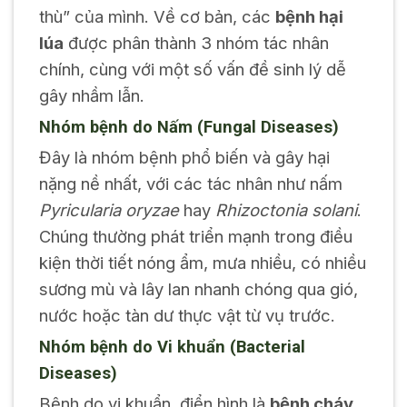
thù” của mình. Về cơ bản, các
bệnh hại
lúa
được phân thành 3 nhóm tác nhân
chính, cùng với một số vấn đề sinh lý dễ
gây nhầm lẫn.
Nhóm bệnh do Nấm (Fungal Diseases)
Đây là nhóm bệnh phổ biến và gây hại
nặng nề nhất, với các tác nhân như nấm
Pyricularia oryzae
hay
Rhizoctonia solani
.
Chúng thường phát triển mạnh trong điều
kiện thời tiết nóng ẩm, mưa nhiều, có nhiều
sương mù và lây lan nhanh chóng qua gió,
nước hoặc tàn dư thực vật từ vụ trước.
Nhóm bệnh do Vi khuẩn (Bacterial
Diseases)
Bệnh do vi khuẩn, điển hình là
bệnh cháy