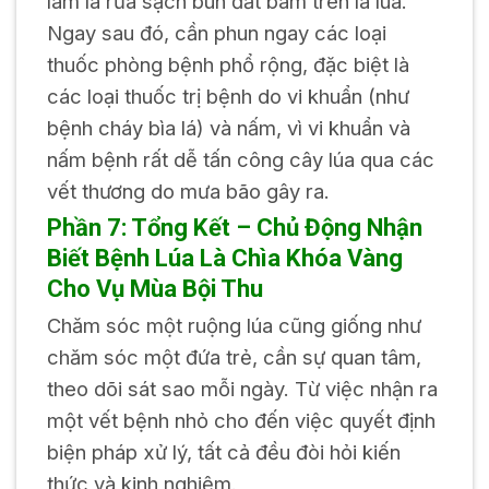
làm là rửa sạch bùn đất bám trên lá lúa.
Ngay sau đó, cần phun ngay các loại
thuốc phòng bệnh phổ rộng, đặc biệt là
các loại thuốc trị bệnh do vi khuẩn (như
bệnh cháy bìa lá) và nấm, vì vi khuẩn và
nấm bệnh rất dễ tấn công cây lúa qua các
vết thương do mưa bão gây ra.
Phần 7: Tổng Kết – Chủ Động Nhận
Biết Bệnh Lúa Là Chìa Khóa Vàng
Cho Vụ Mùa Bội Thu
Chăm sóc một ruộng lúa cũng giống như
chăm sóc một đứa trẻ, cần sự quan tâm,
theo dõi sát sao mỗi ngày. Từ việc nhận ra
một vết bệnh nhỏ cho đến việc quyết định
biện pháp xử lý, tất cả đều đòi hỏi kiến
thức và kinh nghiệm.