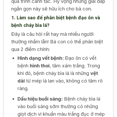
quá trình canh tác. Hy vọng những giải đáp
ngắn gọn này sẽ hữu ích cho bà con.
1. Làm sao để phân biệt bệnh đạo ôn và
bệnh cháy bìa lá?
Đây là câu hỏi rất hay mà nhiều người
thường nhầm lẫn! Bà con có thể phân biệt
qua 2 điểm chính:
Hình dạng vết bệnh:
Đạo ôn có vết
bệnh
hình thoi
, tâm xám trắng. Trong
khi đó, bệnh cháy bìa lá là những
vệt
dài
từ mép lá lan vào, không có tâm rõ
ràng.
Dấu hiệu buổi sáng:
Bệnh cháy bìa lá
vào buổi sáng sớm thường có những
giọt dịch vi khuẩn màu trắng đục ở mép