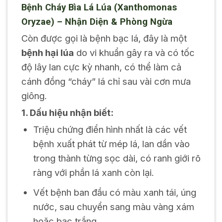
Bệnh Cháy Bìa Lá Lúa (Xanthomonas
Oryzae) – Nhận Diện & Phòng Ngừa
Còn được gọi là bệnh bạc lá, đây là một
bệnh hại lúa
do vi khuẩn gây ra và có tốc
độ lây lan cực kỳ nhanh, có thể làm cả
cánh đồng “cháy” lá chỉ sau vài cơn mưa
giông.
1. Dấu hiệu nhận biết:
Triệu chứng điển hình nhất là các vết
bệnh xuất phát từ mép lá, lan dần vào
trong thành từng sọc dài, có ranh giới rõ
ràng với phần lá xanh còn lại.
Vết bệnh ban đầu có màu xanh tái, úng
nước, sau chuyển sang màu vàng xám
hoặc bạc trắng.