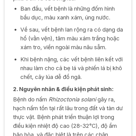
Ban đầu, vết bệnh là những đốm hình
bầu dục, màu xanh xám, úng nước.
Về sau, vết bệnh lan rộng ra có dạng da
hổ (vằn vện), tâm màu xám trắng hoặc
xám tro, viền ngoài màu nâu sẫm.
Khi bệnh nặng, các vết bệnh liên kết với
nhau làm cho cả bẹ lá và phiến lá bị khô
chết, cây lúa dễ đổ ngã.
2. Nguyên nhân & điều kiện phát sinh:
Bệnh do nấm
Rhizoctonia solani
gây ra,
hạch nấm tồn tại rất lâu trong đất và tàn dư
thực vật. Bệnh phát triển thuận lợi trong
điều kiện nhiệt độ cao (28-32°C), độ ẩm
bão hòa, và đặc biệt là trên các chân