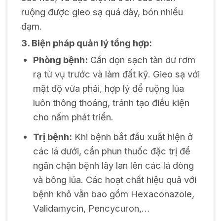
ruộng được gieo sạ quá dày, bón nhiều
đạm.
3. Biện pháp quản lý tổng hợp:
Phòng bệnh:
Cần dọn sạch tàn dư rơm
rạ từ vụ trước và làm đất kỹ. Gieo sạ với
mật độ vừa phải, hợp lý để ruộng lúa
luôn thông thoáng, tránh tạo điều kiện
cho nấm phát triển.
Trị bệnh:
Khi bệnh bắt đầu xuất hiện ở
các lá dưới, cần phun thuốc đặc trị để
ngăn chặn bệnh lây lan lên các lá đòng
và bông lúa. Các hoạt chất hiệu quả với
bệnh khô vằn bao gồm Hexaconazole,
Validamycin, Pencycuron,…