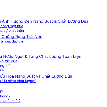
i Ảnh Hưởng Đến Năng Suất & Chất Lượng Dừa
h công một nửa
a sự phát triển
, Chống Rụng Trái Non
a hoa, đậu trái
Nước Ngọt & Tăng Chất Lượng Toàn Diện
ủa nước dừa
ổng thể
rái
 Ưu Hóa Năng Suất và Chất Lượng Dừa
 “10 điểm chất lượng”
i?
không?
 là tốt nhất?