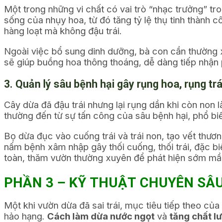
Một trong những vi chất có vai trò “nhạc trưởng” tro
sống của nhụy hoa, từ đó tăng tỷ lệ thụ tinh thành
hàng loạt mà không đậu trái.
Ngoài việc bổ sung dinh dưỡng, bà con cần thường 
sẽ giúp buồng hoa thông thoáng, dễ dàng tiếp nhận p
3. Quản lý sâu bệnh hại gây rụng hoa, rụng tr
Cây dừa đã đậu trái nhưng lại rụng dần khi còn non 
thường đến từ sự tấn công của sâu bệnh hại, phổ biế
Bọ dừa đục vào cuống trái và trái non, tạo vết thươn
nấm bệnh xâm nhập gây thối cuống, thối trái, đặc b
toàn, thăm vườn thường xuyên để phát hiện sớm mầm
PHẦN 3 – KỸ THUẬT CHUYÊN SÂU: 
Một khi vườn dừa đã sai trái, mục tiêu tiếp theo củ
hảo hạng.
Cách làm dừa nước ngọt
và
tăng chất l