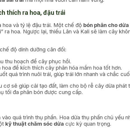
h thích ra hoa, đậu trái
a hoa và tỷ lệ đậu trái. Một chế độ
bón phân cho dừa
ời” ra hoa. Ngược lại, thiếu Lân và Kali sẽ làm cây k
chế độ dinh dưỡng cân đối:
u thu hoạch để cây phục hồi.
 hoa để kích thích cây phân hóa mầm hoa tốt hơn.
t quá trình nuôi trái, giúp trái lớn nhanh và chắc cuố
cơ sẽ giúp cải tạo đất, làm cho bộ rễ cây dừa phát
thụ tối đa phân bón được cung cấp.
 vào quá trình thụ phấn. Hoa dừa thụ phấn chủ yếu nh
một
kỹ thuật chăm sóc dừa
cực kỳ quan trọng.