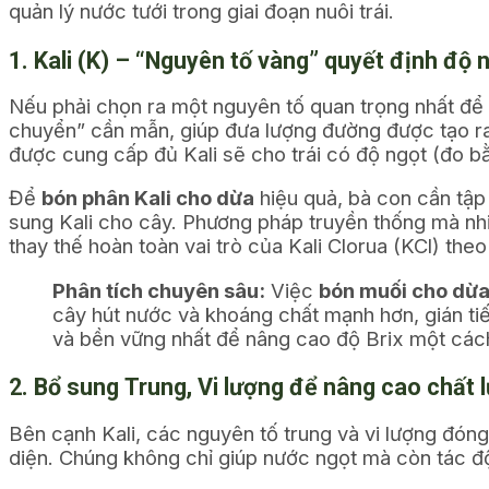
quản lý nước tưới trong giai đoạn nuôi trái.
1. Kali (K) – “Nguyên tố vàng” quyết định độ
Nếu phải chọn ra một nguyên tố quan trọng nhất để
chuyển” cần mẫn, giúp đưa lượng đường được tạo ra 
được cung cấp đủ Kali sẽ cho trái có độ ngọt (đo bằ
Để
bón phân Kali cho dừa
hiệu quả, bà con cần tập 
sung Kali cho cây. Phương pháp truyền thống mà nhi
thay thế hoàn toàn vai trò của Kali Clorua (KCl) the
Phân tích chuyên sâu:
Việc
bón muối cho dừa
cây hút nước và khoáng chất mạnh hơn, gián tiếp 
và bền vững nhất để nâng cao độ Brix một các
2. Bổ sung Trung, Vi lượng để nâng cao chất 
Bên cạnh Kali, các nguyên tố trung và vi lượng đóng 
diện. Chúng không chỉ giúp nước ngọt mà còn tác 