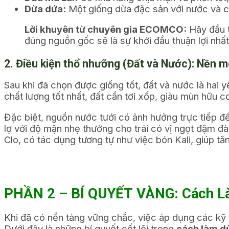
Dừa dứa:
Một giống dừa đặc sản với nước và cơm
Lời khuyên từ chuyên gia ECOMCO:
Hãy đầu t
đúng nguồn gốc sẽ là sự khởi đầu thuận lợi nh
2. Điều kiện thổ nhưỡng (Đất và Nước): Nền m
Sau khi đã chọn được giống tốt, đất và nước là hai y
chất lượng tốt nhất, đất cần tơi xốp, giàu mùn hữu c
Đặc biệt, nguồn nước tưới có ảnh hưởng trực tiếp 
lợ với độ mặn nhẹ thường cho trái có vị ngọt đậm đà 
Clo, có tác dụng tương tự như việc bón Kali, giúp tăn
PHẦN 2 – BÍ QUYẾT VÀNG: Cách Là
Khi đã có nền tảng vững chắc, việc áp dụng các kỹ 
Dưới đây là những bí quyết cốt lõi trong
cách làm dừ