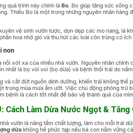
ng quá trình này chính là
Bo
. Bo giúp tăng sức sống c
 công. Thiếu Bo là một trong những nguyên nhân hàng 
xuyên vệ sinh vườn tược, dọn dẹp các mo nang, lá k
hấn hoa nhờ gió và thu hút các loài côn trùng có ích
ái non
là nỗi xót xa của nhiều nhà vườn. Nguyên nhân chính 
n nhất là bọ vòi voi (bọ dừa) và bệnh thối trái do nấ
g và cắt đứt nguồn dinh dưỡng, khiến trái không thể ph
iệt trong mùa mưa ẩm ướt. Việc chủ động phòng trừ 
 bệnh là cách tốt nhất để bảo vệ thành quả của mìn
Cách Làm Dừa Nước Ngọt & Tăng C
a nhà vườn là nâng tầm chất lượng, làm cho mỗi trái 
ượng dừa
không hề phức tạp nếu bà con nắm vững cá