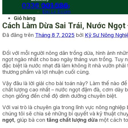
0336 001 586
Tuyển Dụng
Đại Lý Ecom
Giỏ hàng
Cách Làm Dừa Sai Trái, Nước Ngọt
Đã đăng trên
Tháng 8 7, 2025
bởi
Kỹ Sư Nông Ngh
Đối với mỗi người nông dân trồng dừa, hình ảnh những
ngọt ngào nhất cho bao ngày tháng vun trồng. Tuy nhi
đặc biệt là nước nhạt đã làm không ít nhà vườn phải t
thương phẩm và lợi nhuận cuối cùng.
Vậy đâu là lời giải cho bài toán này? Làm thế nào đ
chất lượng cao nhất – nước ngọt đậm đà, cơm dày bé
chọn giống đến chế độ dinh dưỡng chuyên biệt.
Với vai trò là chuyên gia trong lĩnh vực nông nghi
chúng tôi sẽ chia sẻ những bí quyết và kỹ thuật ch
ngọt
, giúp bà con
tăng chất lượng dừa
một cách to