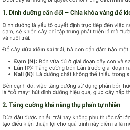
1. Dinh dưỡng cân đối – Chìa khóa vàng để kíc
Dinh dưỡng là yếu tố quyết định trực tiếp đến việc r
đạm, sẽ khiến cây chỉ tập trung phát triển lá mà “lư
và nuôi trái.
Để cây
dừa xiêm sai trái
, bà con cần đảm bảo một 
Đạm (N):
Bón vừa đủ ở giai đoạn cây con và sa
Lân (P):
Tăng cường bón Lân trước giai đoạn ra
Kali (K):
Là dưỡng chất không thể thiếu trong suố
Bên cạnh đó, việc tăng cường sử dụng phân bón hữu 
là “cỗ máy” hút dinh dưỡng hiệu quả, giúp cây hấp 
2. Tăng cường khả năng thụ phấn tự nhiên
Dừa đậu được nhiều trái hay không phụ thuộc rất lớn
tạo điều kiện thuận lợi cho quá trình này diễn ra là 