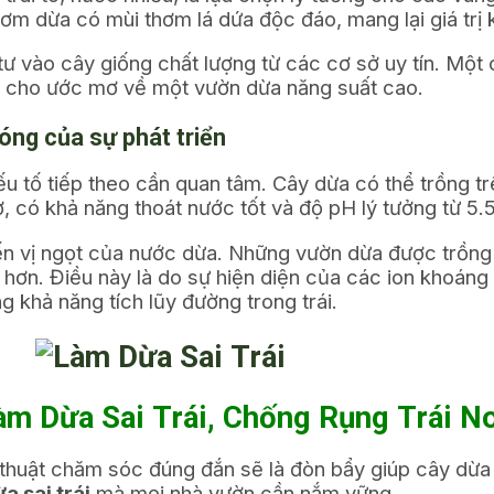
 dừa có mùi thơm lá dứa độc đáo, mang lại giá trị ki
ư vào cây giống chất lượng từ các cơ sở uy tín. Một 
ất cho ước mơ về một vườn dừa năng suất cao.
óng của sự phát triển
ếu tố tiếp theo cần quan tâm. Cây dừa có thể trồng tr
ơ, có khả năng thoát nước tốt và độ pH lý tưởng từ 5.5
đến vị ngọt của nước dừa. Những vườn dừa được trồng
hơn. Điều này là do sự hiện diện của các ion khoáng t
g khả năng tích lũy đường trong trái.
m Dừa Sai Trái, Chống Rụng Trái N
thuật chăm sóc đúng đắn sẽ là đòn bẩy giúp cây dừa 
a sai trái
mà mọi nhà vườn cần nắm vững.