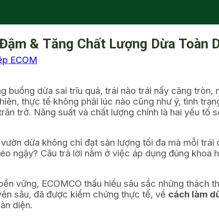
 Đậm & Tăng Chất Lượng Dừa Toàn 
iệp ECOM
 buồng dừa sai trĩu quả, trái nào trái nấy căng tròn,
ên, thực tế không phải lúc nào cũng như ý, tình trạng 
răn trở. Năng suất và chất lượng chính là hai yếu tố s
ể vườn dừa không chỉ đạt sản lượng tối đa mà mỗi trái
o ngậy? Câu trả lời nằm ở việc áp dụng đúng khoa họ
ệp bền vững, ECOMCO thấu hiểu sâu sắc những thách th
uyên sâu, đã được kiểm chứng thực tế, về
cách làm dừ
àn diện.