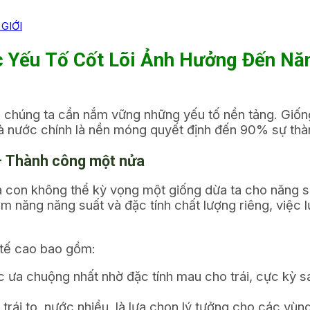
GIỚI
 Yếu Tố Cốt Lõi Ảnh Hưởng Đến Nă
, chúng ta cần nắm vững những yếu tố nền tảng. Giố
 và nước chính là nền móng quyết định đến 90% sự th
 – Thành công một nửa
 Bà con không thể kỳ vọng một giống dừa ta cho năng 
m năng năng suất và đặc tính chất lượng riêng, việc 
 tế cao bao gồm:
ưa chuộng nhất nhờ đặc tính mau cho trái, cực kỳ sa
rái to, nước nhiều, là lựa chọn lý tưởng cho các vùng