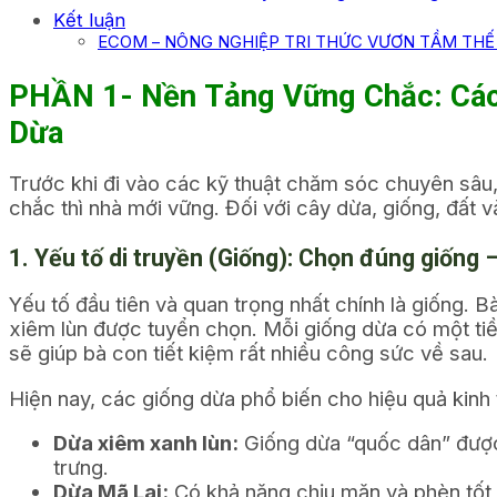
Kết luận
ECOM – NÔNG NGHIỆP TRI THỨC VƯƠN TẦM THẾ 
PHẦN 1- Nền Tảng Vững Chắc: Các
Dừa
Trước khi đi vào các kỹ thuật chăm sóc chuyên sâu
chắc thì nhà mới vững. Đối với cây dừa, giống, đất
1. Yếu tố di truyền (Giống): Chọn đúng giống
Yếu tố đầu tiên và quan trọng nhất chính là giống.
xiêm lùn được tuyển chọn. Mỗi giống dừa có một tiề
sẽ giúp bà con tiết kiệm rất nhiều công sức về sau.
Hiện nay, các giống dừa phổ biến cho hiệu quả kinh
Dừa xiêm xanh lùn:
Giống dừa “quốc dân” được 
trưng.
Dừa Mã Lai:
Có khả năng chịu mặn và phèn tốt, t