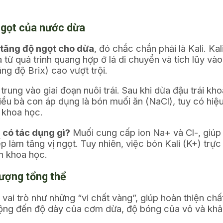
 ngọt của nước dừa
tăng độ ngọt cho dừa
, đó chắc chắn phải là Kali. K
từ quá trình quang hợp ở lá di chuyển và tích lũy và
ng độ Brix) cao vượt trội.
trung vào giai đoạn nuôi trái. Sau khi dừa đậu trái k
ều bà con áp dụng là bón muối ăn (NaCl), tuy có hiệ
o khoa học.
 có tác dụng gì?
Muối cung cấp ion Na+ và Cl-, giúp 
làm tăng vị ngọt. Tuy nhiên, việc bón Kali (K+) trực t
h khoa học.
lượng tổng thể
vai trò như những “vi chất vàng”, giúp hoàn thiện chấ
động đến độ dày của cơm dừa, độ bóng của vỏ và khả