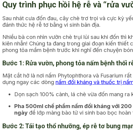
Quy trình phục hồi hệ rễ và “rửa 
Sau nhát cưa đốn đau, cây chè trơ trọi và cực kỳ yếu
đánh thức hệ rễ tơ bằng vi sinh bản địa.
Nhiều bà con nhìn vườn chè trụi lủi sau khi đốn th
kiên nhẫn! Chúng ta đang trong giai đoạn kiến thiết c
phong tỏa mầm bệnh trước khi nghĩ đến chuyện bón
Bước 1: Rửa vườn, phong tỏa nấm bệnh thối rễ
Mặt cắt hở là nơi nấm
Phytophthora
và
Fusarium
rất
dụng ngay các dòng
nấm đối kháng và thuốc trị nấ
Dọn sạch 100% cành, lá chè vừa đốn mang ra k
Pha 500ml chế phẩm nấm đối kháng với 200 l
ngày
để lớp màng bào tử vi sinh bao bọc hoàn 
Bước 2: Tái tạo thổ nhưỡng, ép rễ tơ bung m