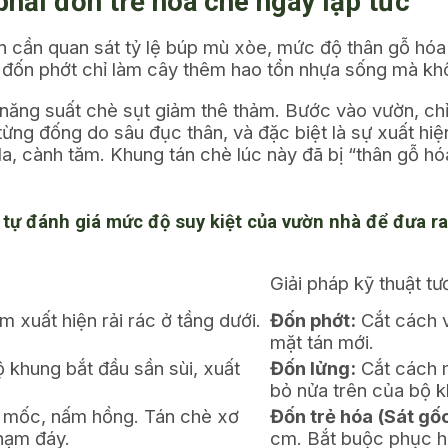
hải đốn trẻ hóa chè ngay lập tức
n cần quan sát tỷ lệ búp mù xòe, mức độ thân gỗ hóa
c đốn phớt chỉ làm cây thêm hao tổn nhựa sống mà khô
 năng suất chè sụt giảm thê thảm. Bước vào vườn, chỉ
ừng đống do sâu đục thân, và đặc biệt là sự xuất hi
a, cành tăm. Khung tán chè lúc này đã bị “thân gỗ h
 tự đánh giá mức độ suy kiệt của vườn nhà để đưa ra
Giải pháp kỹ thuật t
 xuất hiện rải rác ở tầng dưới.
Đốn phớt:
Cắt cách v
mặt tán mới.
khung bắt đầu sần sùi, xuất
Đốn lửng:
Cắt cách m
bỏ nửa trên của bộ k
 mốc, nấm hồng. Tán chè xơ
Đốn trẻ hóa (Sát gốc
hạm đáy.
cm. Bắt buộc phục hồ