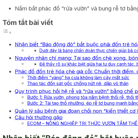
Nắm bắt phác đồ “rửa vườn” và bung rễ tơ bằng 
Tóm tắt bài viết
Nhận biết “Báo động đỏ” bắt buộc phải đốn trẻ hó
Dưới đây là bảng chẩn đoán thực chiến giúp bà co
Nguyên nhân chí mạng: Tại sao đốn chè xong, bón
Để thấy rõ sự khác biệt giữa hai tư duy canh tác,
Phác đồ đốn trẻ hóa chè già cỗi: Chuẩn thời điểm, 
Thời điểm “vàng” hạ cưa không làm cây mất sức
Thao tác đốn sát gốc chống nứt nẻ, dập vỏ thân
Quy trình phục hồi hệ rễ và “rửa vườn” bằng ch
Bước 1: Rửa vườn, phong tỏa nấm bệnh thối rễ, thối t
Bước 2: Tái tạo thổ nhưỡng, ép rễ tơ bung mạnh bằ
Quản lý sâu bệnh giai đoạn chồi non “kiến thiết cơ
Câu hỏi thường gặp
ECOM – NÔNG NGHIỆP TRI THỨC VƯƠN TẦM THẾ 