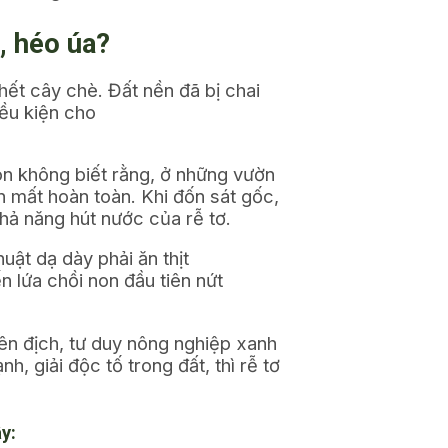
, héo úa?
ết cây chè. Đất nền đã bị chai
iều kiện cho
on không biết rằng, ở những vườn
ến mất hoàn toàn. Khi đốn sát gốc,
hả năng hút nước của rễ tơ.
ật dạ dày phải ăn thịt
n lứa chồi non đầu tiên nứt
iên địch, tư duy nông nghiệp xanh
, giải độc tố trong đất, thì rễ tơ
y: