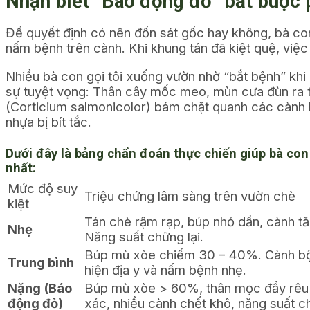
Nhận biết “Báo động đỏ” bắt buộc p
Để quyết định có nên đốn sát gốc hay không, bà co
nấm bệnh trên cành. Khi khung tán đã kiệt quệ, việ
Nhiều bà con gọi tôi xuống vườn nhờ “bắt bệnh” khi
sự tuyệt vọng: Thân cây mốc meo, mùn cưa đùn ra t
(
Corticium salmonicolor
) bám chặt quanh các cành l
nhựa bị bít tắc.
Dưới đây là bảng chẩn đoán thực chiến giúp bà con
nhất:
Mức độ suy
Triệu chứng lâm sàng trên vườn chè
kiệt
Tán chè rậm rạp, búp nhỏ dần, cành tăm
Nhẹ
Năng suất chững lại.
Búp mù xòe chiếm 30 – 40%. Cành bộ 
Trung bình
hiện địa y và nấm bệnh nhẹ.
Nặng (Báo
Búp mù xòe > 60%, thân mọc đầy rêu
động đỏ)
xác, nhiều cành chết khô, năng suất c