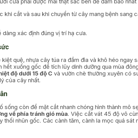
ưỡi cưa phải được mài thật sắc bén để đảm bảo nhát
ớc khi cắt và sau khi chuyển từ cây mang bệnh sang 
dàng xác định đúng vị trí hạ cưa.
sức
 kiệt quệ, nhựa cây túa ra đầm đìa và khô héo ngay s
ồn hết xuống gốc để tích lũy dinh dưỡng qua mùa đôn
hiệt độ dưới 15 độ C
và vườn chè thường xuyên có sư
lý của cây nhất.
hân
u tố sống còn để mặt cắt nhanh chóng hình thành mô 
ớng về phía tránh gió mùa
. Việc cắt vát 45 độ vô cù
gây thối nhũn gốc. Các cành tăm, cành la mọc quá sát