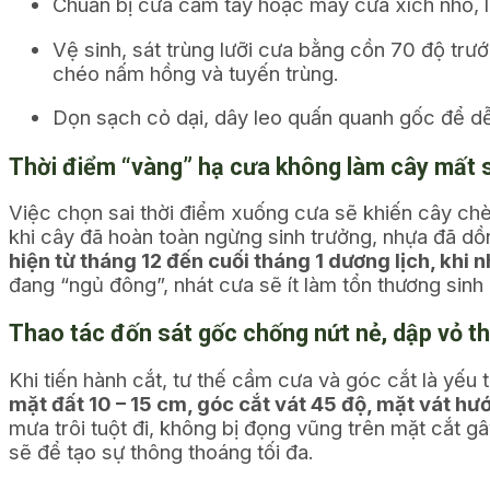
Chuẩn bị cưa cầm tay hoặc máy cưa xích nhỏ, l
Vệ sinh, sát trùng lưỡi cưa bằng cồn 70 độ trư
chéo nấm hồng và tuyến trùng.
Dọn sạch cỏ dại, dây leo quấn quanh gốc để dễ 
Thời điểm “vàng” hạ cưa không làm cây mất 
Việc chọn sai thời điểm xuống cưa sẽ khiến cây chè
khi cây đã hoàn toàn ngừng sinh trưởng, nhựa đã d
hiện từ tháng 12 đến cuối tháng 1 dương lịch, khi n
đang “ngủ đông”, nhát cưa sẽ ít làm tổn thương sinh 
Thao tác đốn sát gốc chống nứt nẻ, dập vỏ t
Khi tiến hành cắt, tư thế cầm cưa và góc cắt là yế
mặt đất 10 – 15 cm, góc cắt vát 45 độ, mặt vát hư
mưa trôi tuột đi, không bị đọng vũng trên mặt cắt 
sẽ để tạo sự thông thoáng tối đa.