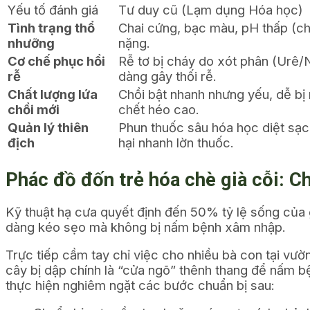
Yếu tố đánh giá
Tư duy cũ (Lạm dụng Hóa học)
Tình trạng thổ
Chai cứng, bạc màu, pH thấp (chu
nhưỡng
nặng.
Cơ chế phục hồi
Rễ tơ bị cháy do xót phân (Urê
rễ
dàng gây thối rễ.
Chất lượng lứa
Chồi bật nhanh nhưng yếu, dễ bị 
chồi mới
chết héo cao.
Quản lý thiên
Phun thuốc sâu hóa học diệt sạc
địch
hại nhanh lờn thuốc.
Phác đồ đốn trẻ hóa chè già cỗi: C
Kỹ thuật hạ cưa quyết định đến 50% tỷ lệ sống của 
dàng kéo sẹo mà không bị nấm bệnh xâm nhập.
Trực tiếp cầm tay chỉ việc cho nhiều bà con tại vườn
cây bị dập chính là “cửa ngõ” thênh thang để nấm bệ
thực hiện nghiêm ngặt các bước chuẩn bị sau: