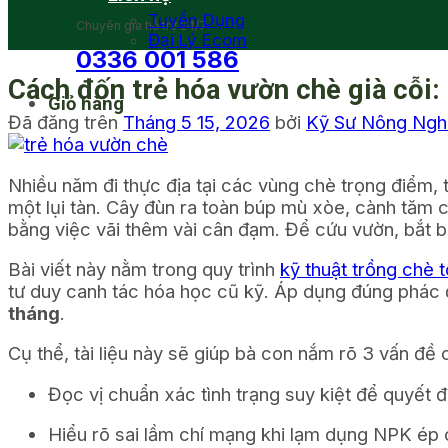
Tuyển Dụng
Chuyên gia hỗ trợ 24/7
Đại Lý Ecom
0336 001 586
Cách đốn trẻ hóa vườn chè già cỗi:
Giỏ hàng
Đã đăng trên
Tháng 5 15, 2026
bởi
Kỹ Sư Nông Ng
Nhiều năm đi thực địa tại các vùng chè trọng điểm, 
một lụi tàn. Cây đùn ra toàn búp mù xòe, cành tăm ch
bằng việc vãi thêm vài cân đạm. Để cứu vườn, bắt bu
Bài viết này nằm trong quy trình
kỹ thuật trồng chè 
tư duy canh tác hóa học cũ kỹ. Áp dụng đúng phác 
tháng
.
Cụ thể, tài liệu này sẽ giúp bà con nắm rõ 3 vấn đề c
Đọc vị chuẩn xác tình trạng suy kiệt để quyết 
Hiểu rõ sai lầm chí mạng khi lạm dụng NPK ép c