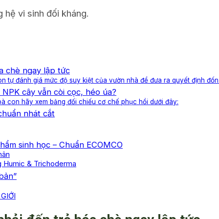
hệ vi sinh đối kháng.
a chè ngay lập tức
n tự đánh giá mức độ suy kiệt của vườn nhà để đưa ra quyết định đốn
 NPK cây vẫn còi cọc, héo úa?
 bà con hãy xem bảng đối chiếu cơ chế phục hồi dưới đây:
chuẩn nhát cắt
ế phẩm sinh học – Chuẩn ECOMCO
hân
ng Humic & Trichoderma
 bản”
GIỚI