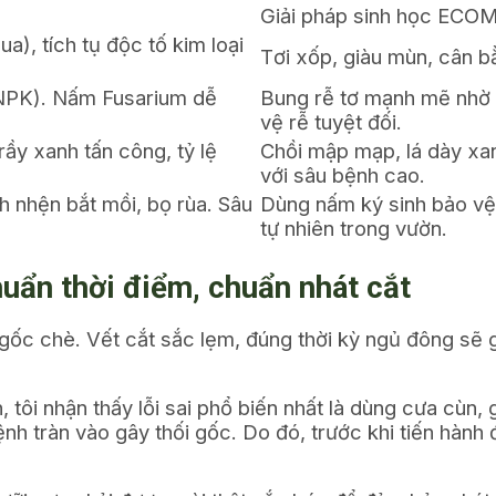
Giải pháp sinh học ECO
a), tích tụ độc tố kim loại
Tơi xốp, giàu mùn, cân b
/NPK). Nấm
Fusarium
dễ
Bung rễ tơ mạnh mẽ nhờ 
vệ rễ tuyệt đối.
rầy xanh tấn công, tỷ lệ
Chồi mập mạp, lá dày xa
với sâu bệnh cao.
h nhện bắt mồi, bọ rùa. Sâu
Dùng nấm ký sinh bảo vệ 
tự nhiên trong vườn.
huẩn thời điểm, chuẩn nhát cắt
gốc chè. Vết cắt sắc lẹm, đúng thời kỳ ngủ đông sẽ 
, tôi nhận thấy lỗi sai phổ biến nhất là dùng cưa cùn,
nh tràn vào gây thối gốc. Do đó, trước khi tiến hành