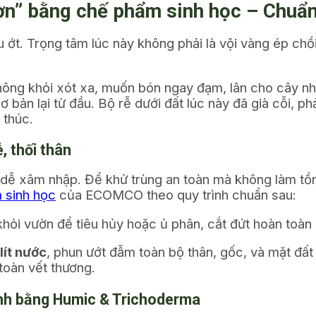
vườn” bằng chế phẩm sinh học – Ch
 ớt. Trọng tâm lúc này không phải là vội vàng ép chồi
ì không khỏi xót xa, muốn bón ngay đạm, lân cho cây 
ơ bản lại từ đầu. Bộ rễ dưới đất lúc này đã già cỗi, ph
 thúc.
, thối thân
 dễ xâm nhập. Để khử trùng an toàn mà không làm tồn
m sinh học
của ECOMCO theo quy trình chuẩn sau:
hỏi vườn để tiêu hủy hoặc ủ phân, cắt đứt hoàn to
ít nước
, phun ướt đẫm toàn bộ thân, gốc, và mặt đấ
toàn vết thương.
ạnh bằng Humic & Trichoderma