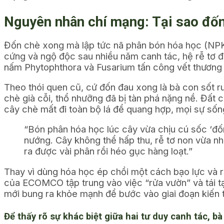
Nguyên nhân chí mạng: Tại sao đốn
Đốn chè xong mà lập tức nã phân bón hóa học (NPK, 
cứng và ngộ độc sau nhiều năm canh tác, hệ rễ tơ đ
nấm
Phytophthora
và
Fusarium
tấn công vết thương
Theo thói quen cũ, cứ đốn đau xong là bà con sốt r
chè già cỗi, thổ nhưỡng đã bị tàn phá nặng nề. Đất ch
cây chè mất đi toàn bộ lá để quang hợp, mọi sự sốn
“Bón phân hóa học lúc cây vừa chịu cú sốc ‘đố
nướng. Cây không thể hấp thu, rễ tơ non vừa nhú
ra được vài phân rồi héo gục hàng loạt.”
Thay vì dùng hóa học ép chồi một cách bạo lực và rả
của ECOMCO tập trung vào việc “rửa vườn” và tái tạo 
mới bung ra khỏe mạnh để bước vào giai đoạn kiến t
Để thấy rõ sự khác biệt giữa hai tư duy canh tác, b