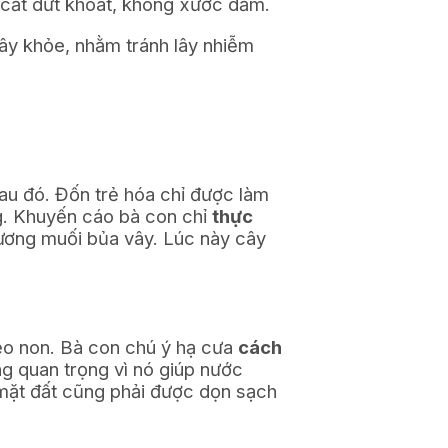
 cắt dứt khoát, không xước dăm.
cây khỏe, nhằm tránh lây nhiễm
au đó. Đốn trẻ hóa chỉ được làm
g. Khuyến cáo bà con chỉ
thực
ơng muối bủa vây. Lúc này cây
sẹo non. Bà con chú ý hạ cưa
cách
ng quan trọng vì nó giúp nước
 mặt đất cũng phải được dọn sạch