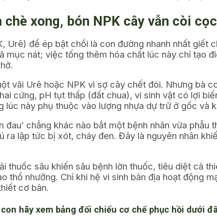
 chè xong, bón NPK cây vẫn còi cọc
Urê) để ép bật chồi là con đường nhanh nhất giết ch
ã mục nát; việc tống thêm hóa chất lúc này chỉ tạo đ
 hở.
uột vãi Urê hoặc NPK vì sợ cây chết đói. Nhưng bà c
ai cứng, pH tụt thấp (đất chua), vi sinh vật có lợi bi
g lúc này phụ thuộc vào lượng nhựa dự trữ ở gốc và k
n đau’ chẳng khác nào bắt một bệnh nhân vừa phẫu thu
 ra lập tức bị xót, cháy đen. Đây là nguyên nhân khiế
i thuốc sâu khiến sâu bệnh lờn thuốc, tiêu diệt cả th
thổ nhưỡng. Chỉ khi hệ vi sinh bản địa hoạt động mạnh
hiết cơ bản.
à con hãy xem bảng đối chiếu cơ chế phục hồi dưới đâ