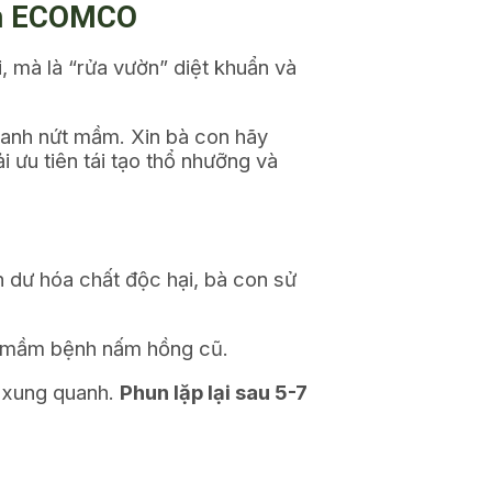
uẩn ECOMCO
, mà là “rửa vườn” diệt khuẩn và
nhanh nứt mầm. Xin bà con hãy
ải ưu tiên tái tạo thổ nhưỡng và
 dư hóa chất độc hại, bà con sử
àn mầm bệnh nấm hồng cũ.
t xung quanh.
Phun lặp lại sau 5-7