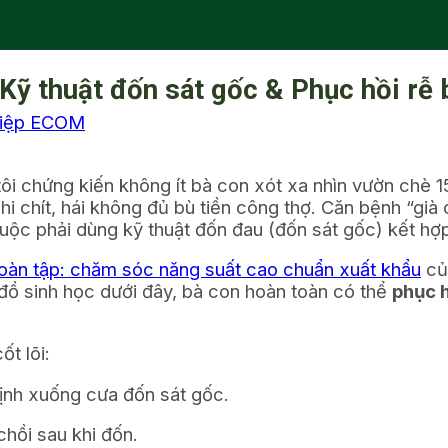
 Kỹ thuật đốn sát gốc & Phục hồi rễ 
hiệp ECOM
tôi chứng kiến không ít bà con xót xa nhìn vườn chè 
i chít, hái không đủ bù tiền công thợ. Căn bệnh “già 
ộc phải dùng kỹ thuật đốn đau (đốn sát gốc) kết hợp 
toàn tập: chăm sóc năng suất cao chuẩn xuất khẩu
củ
đồ sinh học dưới đây, bà con hoàn toàn có thể
phục 
ốt lõi:
định xuống cưa đốn sát gốc.
hồi sau khi đốn.