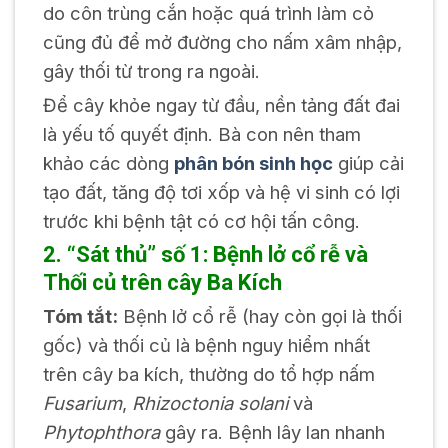
do côn trùng cắn hoặc quá trình làm cỏ
cũng đủ để mở đường cho nấm xâm nhập,
gây thối từ trong ra ngoài.
Để cây khỏe ngay từ đầu, nền tảng đất đai
là yếu tố quyết định. Bà con nên tham
khảo các dòng
phân bón sinh học
giúp cải
tạo đất, tăng độ tơi xốp và hệ vi sinh có lợi
trước khi bệnh tật có cơ hội tấn công.
2. “Sát thủ” số 1: Bệnh lở cổ rễ và
Thối củ trên cây Ba Kích
Tóm tắt:
Bệnh lở cổ rễ (hay còn gọi là thối
gốc) và thối củ là bệnh nguy hiểm nhất
trên cây ba kích, thường do tổ hợp nấm
Fusarium
,
Rhizoctonia solani
và
Phytophthora
gây ra. Bệnh lây lan nhanh