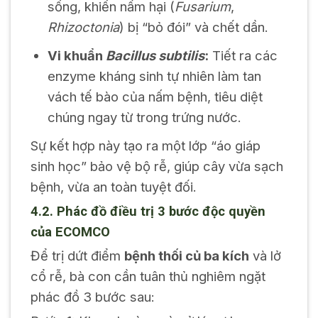
sống, khiến nấm hại (
Fusarium
,
Rhizoctonia
) bị “bỏ đói” và chết dần.
Vi khuẩn
Bacillus subtilis
:
Tiết ra các
enzyme kháng sinh tự nhiên làm tan
vách tế bào của nấm bệnh, tiêu diệt
chúng ngay từ trong trứng nước.
Sự kết hợp này tạo ra một lớp “áo giáp
sinh học” bảo vệ bộ rễ, giúp cây vừa sạch
bệnh, vừa an toàn tuyệt đối.
4.2. Phác đồ điều trị 3 bước độc quyền
của ECOMCO
Để trị dứt điểm
bệnh thối củ ba kích
và lở
cổ rễ, bà con cần tuân thủ nghiêm ngặt
phác đồ 3 bước sau: