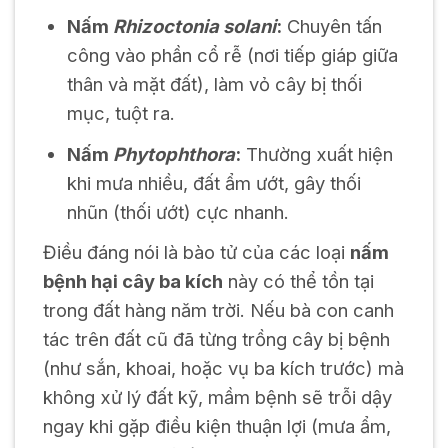
Nấm
Rhizoctonia solani
:
Chuyên tấn
công vào phần cổ rễ (nơi tiếp giáp giữa
thân và mặt đất), làm vỏ cây bị thối
mục, tuột ra.
Nấm
Phytophthora
:
Thường xuất hiện
khi mưa nhiều, đất ẩm ướt, gây thối
nhũn (thối ướt) cực nhanh.
Điều đáng nói là bào tử của các loại
nấm
bệnh hại cây ba kích
này có thể tồn tại
trong đất hàng năm trời. Nếu bà con canh
tác trên đất cũ đã từng trồng cây bị bệnh
(như sắn, khoai, hoặc vụ ba kích trước) mà
không xử lý đất kỹ, mầm bệnh sẽ trỗi dậy
ngay khi gặp điều kiện thuận lợi (mưa ẩm,