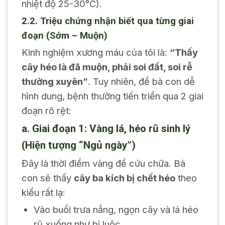
nhiệt độ 25-30°C).
2.2. Triệu chứng nhận biết qua từng giai
đoạn (Sớm – Muộn)
Kinh nghiệm xương máu của tôi là:
“Thấy
cây héo là đã muộn, phải soi đất, soi rễ
thường xuyên”
. Tuy nhiên, để bà con dễ
hình dung, bệnh thường tiến triển qua 2 giai
đoạn rõ rệt:
a. Giai đoạn 1: Vàng lá, héo rũ sinh lý
(Hiện tượng “Ngủ ngày”)
Đây là thời điểm vàng để cứu chữa. Bà
con sẽ thấy
cây ba kích bị chết héo
theo
kiểu rất lạ:
Vào buổi trưa nắng, ngọn cây và lá héo
rũ xuống như bị luộc.