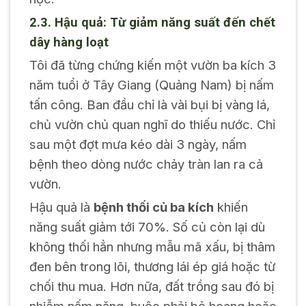
2.3. Hậu quả: Từ giảm năng suất đến chết
dây hàng loạt
Tôi đã từng chứng kiến một vườn ba kích 3
năm tuổi ở Tây Giang (Quảng Nam) bị nấm
tấn công. Ban đầu chỉ là vài bụi bị vàng lá,
chủ vườn chủ quan nghĩ do thiếu nước. Chỉ
sau một đợt mưa kéo dài 3 ngày, nấm
bệnh theo dòng nước chảy tràn lan ra cả
vườn.
Hậu quả là
bệnh thối củ ba kích
khiến
năng suất giảm tới 70%. Số củ còn lại dù
không thối hẳn nhưng mẫu mã xấu, bị thâm
đen bên trong lõi, thương lái ép giá hoặc từ
chối thu mua. Hơn nữa, đất trồng sau đó bị
nhiễm nấm nặng, buộc phải bỏ hoang hoặc