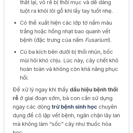
thắt lại, vỏ rễ bị thối mục và dễ dàng
tuột ra khỏi lõi gỗ khi lấy tay tuốt nhẹ.
Có thể xuất hiện các lớp tơ nấm màu
trắng hoặc hồng nhạt bao quanh vết
bệnh (đặc trưng của nấm
Fusarium
).
Củ ba kích bên dưới bị thối nhũn, bốc
mùi hôi khó chịu. Lúc này, cây chết khô
hoàn toàn và không còn khả năng phục
hồi.
Để xử lý ngay khi thấy
dấu hiệu bệnh thối
rễ
ở giai đoạn sớm, bà con cần sử dụng
ngay các dòng
trừ bệnh sinh học
chuyên
dụng để cô lập vết bệnh, ngăn chặn lây lan
mà không làm “sốc” cây như thuốc hóa
học.