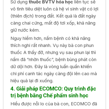
Sử dụng
thuốc BVTV hóa học
liên tục sẽ
vô tình tiêu diệt luôn cả hệ vi sinh vật có lợi
(thiên địch) trong đất. Kết quả là đất ngày
càng chai cứng, mất độ tơi xốp, khả năng
giữ nước kém.
Nguy hiểm hơn, nấm bệnh có khả năng
thích nghi rất nhanh. Vụ này bà con phun
thuốc A thấy đỡ, nhưng vụ sau phun lại thì
nấm đã “nhờn thuốc”, bệnh bùng phát còn
dữ dội hơn. Đây là vòng luẩn quẩn khiến
chi phí canh tác ngày càng đội lên cao mà
hiệu quả lại đi xuống.
4. Giải pháp ECOMCO: Quy trình đặc
trị bệnh bằng Chế phẩm sinh học
Hiểu được nỗi lo của bà con, ECOMCO đã