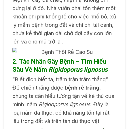
dừng lại ở đó. Nhà vườn phải tốn thêm một
khoản chi phí khổng lồ cho việc nhổ bỏ, xử
lý mầm bệnh trong đất và chi phí tái canh,
chưa kể thời gian dài chờ đợi cây con lớn
lên và cho mủ trở lại.
2. Tác Nhân Gây Bệnh – Tìm Hiểu
Sâu Về Nấm
Rigidoporus lignosus
“Biết địch biết ta, trăm trận trăm thắng”.
Để chiến thắng được
bệnh rễ trắng
,
chúng ta cần hiểu tường tận về kẻ thù của
mình: nấm
Rigidoporus lignosus
. Đây là
loại nấm đa thực, có khả năng tồn tại rất
lâu trong đất và trên tàn dư thực vật.