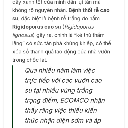
cây xanh tốt của mình dần lụi tàn mà
không rõ nguyên nhân.
Bệnh thối rễ cao
su
, đặc biệt là bệnh rễ trắng do nấm
Rigidoporus cao su
(
Rigidoporus
lignosus
) gây ra, chính là “kẻ thù thầm
lặng” có sức tàn phá khủng khiếp, có thể
xóa sổ thành quả lao động của nhà vườn
trong chốc lát.
Qua nhiều năm làm việc
trực tiếp với các vườn cao
su tại nhiều vùng trồng
trọng điểm, ECOMCO nhận
thấy rằng việc thiếu kiến
thức nhận diện sớm và áp