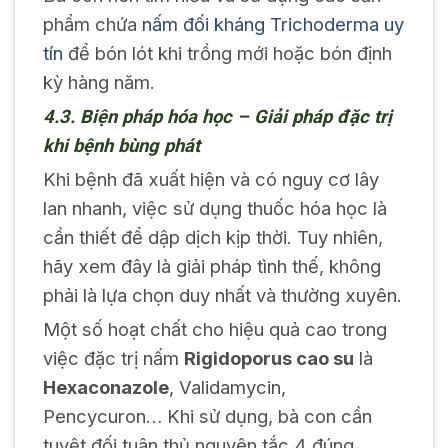
phẩm chứa
nấm đối kháng Trichoderma uy
tín
để bón lót khi trồng mới hoặc bón định
kỳ hàng năm.
4.3. Biện pháp hóa học – Giải pháp đặc trị
khi bệnh bùng phát
Khi bệnh đã xuất hiện và có nguy cơ lây
lan nhanh, việc sử dụng thuốc hóa học là
cần thiết để dập dịch kịp thời. Tuy nhiên,
hãy xem đây là giải pháp tình thế, không
phải là lựa chọn duy nhất và thường xuyên.
Một số hoạt chất cho hiệu quả cao trong
việc đặc trị nấm
Rigidoporus cao su
là
Hexaconazole
, Validamycin,
Pencycuron… Khi sử dụng, bà con cần
tuyệt đối tuân thủ nguyên tắc 4 đúng