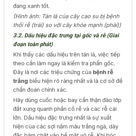
đang xanh tốt.
(Hình ảnh: Tán lá của cây cao su bị bệnh
thối rễ (trái) so với cây khỏe mạnh (phải))
3.2. Dấu hiệu đặc trưng tại gốc và rễ (Giai
đoạn toàn phát)
Khi thấy các dấu hiệu trên tán lá, việc tiếp
theo cần làm ngay là kiểm tra phần gốc.
Đây là nơi các triệu chứng của
bệnh rễ
trắng
biểu hiện rõ ràng nhất và là cơ sở để
chẩn đoán chính xác.
Hãy dùng cuốc hoặc bay cẩn thận đào lớp
đất xung quanh phần cổ rễ và các rễ cái
lớn. Dấu hiệu đặc trưng nhất là sự xuất
hiện của các sợi nấm màu trắng ngà, dày
đặc bám chặt vào bề mặt vỏ rễ. Khi bóc