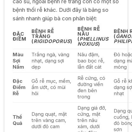
cao su, ngoài bệnh rễ trắng còn có một số
bệnh thối rễ khác. Dưới đây là bảng so
sánh nhanh giúp bà con phân biệt:
BỆNH RỄ
BỆNH RỄ
BỆNH 
ĐẶC
NÂU
TRẮNG
(
GANO
ĐIỂM
(
PHELLINUS
(
RIGIDOPORUS
)
PHILIP
NOXIUS
)
Màu
Trắng ngà, vàng
Nâu đậm,
Đỏ hoặc
Sợi
nhạt, dạng sợi
bao bọc rễ,
dạng m
Nấm
dẹp
lẫn đất cát
mỏng
Rễ cứng, có
Đặc
Gỗ rễ mục, mềm,
Gỗ rễ k
đường viền
Điểm
ẩm ướt, có mùi
dạng sợ
đen bên
Rễ
hôi
nhạt
trong
Dạng giá đỡ,
Dạng qu
Dạng quạt, mặt
cứng, mặt
Thể
cuống, 
trên vàng cam,
trên nâu
Quả
đỏ bón
dưới đỏ cam
xám, dưới
sơn