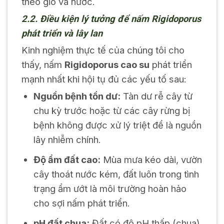
theo gió và nước.
2.2. Điều kiện lý tưởng để nấm Rigidoporus
phát triển và lây lan
Kinh nghiệm thực tế của chúng tôi cho
thấy, nấm
Rigidoporus cao su
phát triển
mạnh nhất khi hội tụ đủ các yếu tố sau:
Nguồn bệnh tồn dư:
Tàn dư rễ cây từ
chu kỳ trước hoặc từ các cây rừng bị
bệnh không được xử lý triệt để là nguồn
lây nhiễm chính.
Độ ẩm đất cao:
Mùa mưa kéo dài, vườn
cây thoát nước kém, đất luôn trong tình
trạng ẩm ướt là môi trường hoàn hảo
cho sợi nấm phát triển.
pH đất chua:
Đất có độ pH thấp (chua)