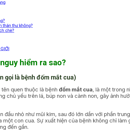
áng
ng?
nh thán thư không?
ạch chè?
GIỚI
 nguy hiểm ra sao?
òn gọi là bệnh đốm mắt cua)
i tên quen thuộc là bệnh
đốm mắt cua
, là một trong 
ng chủ yếu trên lá, búp non và cành non, gây ảnh hưở
an đầu nhỏ như mũi kim, sau đó lớn dần với phần tru
ủa một con cua. Sự xuất hiện của bệnh không chỉ là
ang đến gần.