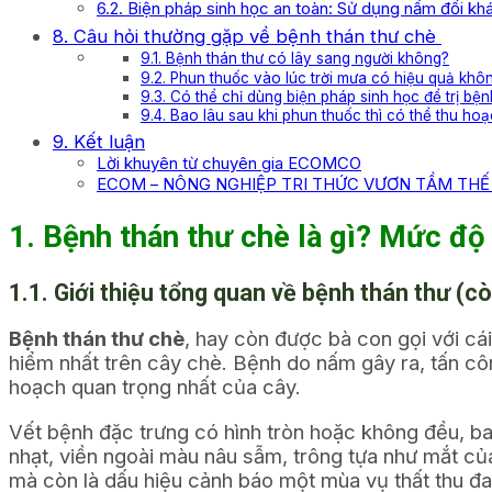
6.2. Biện pháp sinh học an toàn: Sử dụng nấm đối kh
8. Câu hỏi thường gặp về bệnh thán thư chè
9.1. Bệnh thán thư có lây sang người không?
9.2. Phun thuốc vào lúc trời mưa có hiệu quả khô
9.3. Có thể chỉ dùng biện pháp sinh học để trị bệ
9.4. Bao lâu sau khi phun thuốc thì có thể thu ho
9. Kết luận
Lời khuyên từ chuyên gia ECOMCO
ECOM – NÔNG NGHIỆP TRI THỨC VƯƠN TẦM THẾ 
1. Bệnh thán thư chè là gì? Mức độ
1.1. Giới thiệu tổng quan về bệnh thán thư (c
Bệnh thán thư chè
, hay còn được bà con gọi với cá
hiểm nhất trên cây chè. Bệnh do nấm gây ra, tấn cô
hoạch quan trọng nhất của cây.
Vết bệnh đặc trưng có hình tròn hoặc không đều, b
nhạt, viền ngoài màu nâu sẫm, trông tựa như mắt c
mà còn là dấu hiệu cảnh báo một mùa vụ thất thu đ