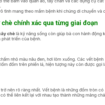
 thể bám vào quần áo, tay chân và các dụng cụ cắt tỉ
.
vô tình mang theo mầm bệnh khi chúng di chuyển và ch
ư chè chính xác qua từng giai đoạn
cây chè
là kỹ năng sống còn giúp bà con hành động kị
 phát triển của bệnh.
 chấm nhỏ màu nâu đen, hơi lõm xuống. Các vết bệnh 
 lốm đốm trên phiến lá, hiện tượng này còn được gọi l
a” trở nên rõ ràng nhất. Vết bệnh là những đốm tròn 
ó thể liên kết lại với nhau tạo thành những mảng cháy