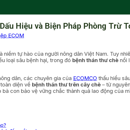
Dấu Hiệu và Biện Pháp Phòng Trừ T
hiệp ECOM
ôn là niềm tự hào của người nông dân Việt Nam. Tuy nh
ều loại sâu bệnh hại, trong đó
bệnh thán thư chè
nổi 
nông dân, các chuyên gia của
ECOMCO
thấu hiểu sâu
 toàn diện về
bệnh thán thư trên cây chè
– từ nguyên
úp bà con bảo vệ vững chắc thành quả lao động của m
ao?