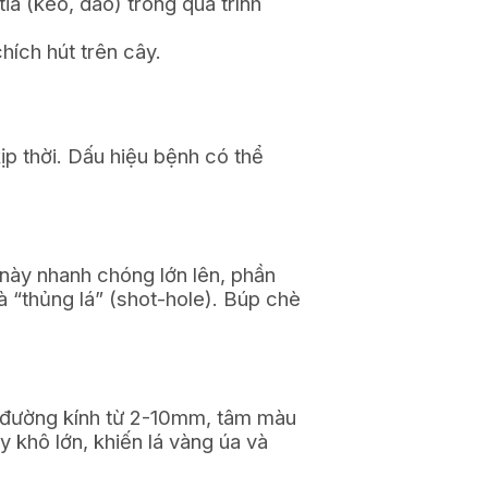
a (kéo, dao) trong quá trình
ích hút trên cây.
p thời. Dấu hiệu bệnh có thể
này nhanh chóng lớn lên, phần
à “thủng lá” (shot-hole). Búp chè
có đường kính từ 2-10mm, tâm màu
 khô lớn, khiến lá vàng úa và