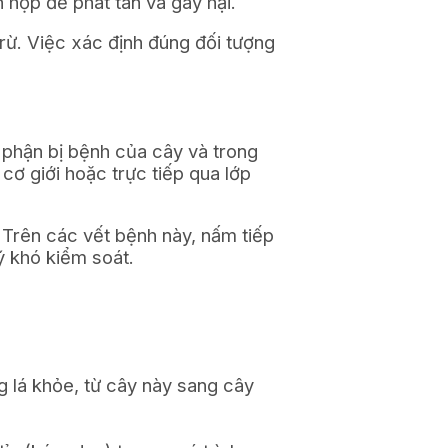
h hợp để phát tán và gây hại.
rừ. Việc xác định đúng đối tượng
 phận bị bệnh của cây và trong
ơ giới hoặc trực tiếp qua lớp
 Trên các vết bệnh này, nấm tiếp
ý khó kiểm soát.
g lá khỏe, từ cây này sang cây