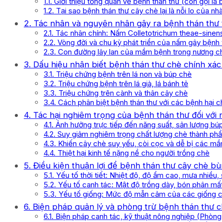
1.1. Giới thiệu tổng quan về bệnh thán thư (còn gọi l
1.2. Tại sao bệnh thán thư cây chè lại là nỗi lo của n
2. Tác nhân và nguyên nhân gây ra bệnh thán thư 
2.1. Tác nhân chính: Nấm Colletotrichum theae-sinen
2.2. Vòng đời và chu kỳ phát triển của nấm gây bệnh 
2.3. Con đường lây lan của mầm bệnh trong nương c
3. Dấu hiệu nhận biết bệnh thán thư chè chính xác
3.1. Triệu chứng bệnh trên lá non và búp chè
3.2. Triệu chứng bệnh trên lá già, lá bánh tẻ
3.3. Triệu chứng trên cành và thân cây chè
3.4. Cách phân biệt bệnh thán thư với các bệnh hại 
4. Tác hại nghiêm trọng của bệnh thán thư đối với 
4.1. Ảnh hưởng trực tiếp đến năng suất, sản lượng bú
4.2. Suy giảm nghiêm trọng chất lượng chè thành ph
4.3. Khiến cây chè suy yếu, còi cọc và dễ bị các m
4.4. Thiệt hại kinh tế nặng nề cho người trồng chè
5. Điều kiện thuận lợi để bệnh thán thư cây chè b
5.1. Yếu tố thời tiết: Nhiệt độ, độ ẩm cao, mưa nhiều
5.2. Yếu tố canh tác: Mật độ trồng dày, bón phân mất
5.3. Yếu tố giống: Mức độ mẫn cảm của các giống 
6. Biện pháp quản lý và phòng trừ bệnh thán thư 
6.1. Biện pháp canh tác, kỹ thuật nông nghiệp (Phòng