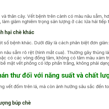
 và thân cây. Vết bệnh trên cành có màu nâu sẫm, hơi
 làm giảm nghiêm trọng sản lượng ở các lứa hái tiếp 
nh hại chè khác
t số bệnh khác. Dưới đây là cách phân biệt đơn giản:
 nâu sẫm rõ rệt (hình mắt cua). Thường gây thủng lá 
ặc có các vòng đồng tâm, không có tâm màu xám trắn
, bề mặt vết phồng có lớp phấn trắng, không phải dạn
hán thư đối với năng suất và chất lư
ng vết đốm trên lá, mà còn ảnh hưởng sâu sắc đến toàn
lượng búp chè