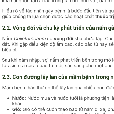
khả năng tồn tại rất lâu trong tàn dư thực vật, đất tr
Hiểu rõ về tác nhân gây bệnh là bước đầu tiên và qu
giúp chúng ta lựa chọn được các hoạt chất
thuốc tr
2.2. Vòng đời và chu kỳ phát triển của nấm g
Nấm
Colletotrichum
có
vòng đời
khá phức tạp. Chún
đất. Khi gặp điều kiện độ ẩm cao, các bào tử này s
biểu bì.
Sau khi xâm nhập, sợi nấm phát triển bên trong mô l
tục sinh ra các ổ bào tử mới, sẵn sàng cho một chu 
2.3. Con đường lây lan của mầm bệnh trong 
Mầm bệnh thán thư có thể lây lan qua nhiều con đườ
Nước:
Nước mưa và nước tưới là phương tiện lây
khác.
Gió:
Gió có thể cuốn theo bào tử nấm đi xa, phá