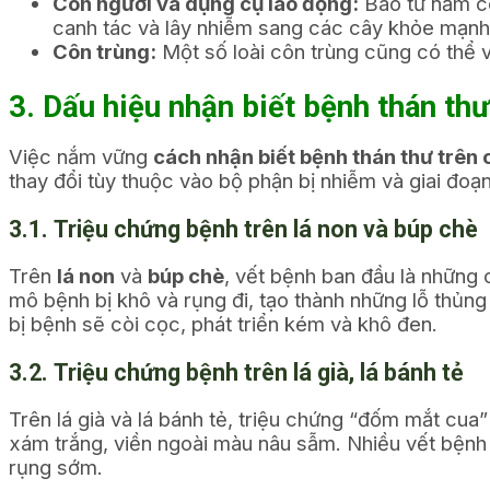
Con người và dụng cụ lao động:
Bào tử nấm có
canh tác và lây nhiễm sang các cây khỏe mạnh
Côn trùng:
Một số loài côn trùng cũng có thể 
3. Dấu hiệu nhận biết bệnh thán th
Việc nắm vững
cách nhận biết bệnh thán thư trên 
thay đổi tùy thuộc vào bộ phận bị nhiễm và giai đoạn
3.1. Triệu chứng bệnh trên lá non và búp chè
Trên
lá non
và
búp chè
, vết bệnh ban đầu là những
mô bệnh bị khô và rụng đi, tạo thành những lỗ thủng
bị bệnh sẽ còi cọc, phát triển kém và khô đen.
3.2. Triệu chứng bệnh trên lá già, lá bánh tẻ
Trên lá già và lá bánh tẻ, triệu chứng “đốm mắt cu
xám trắng, viền ngoài màu nâu sẫm. Nhiều vết bệnh c
rụng sớm.