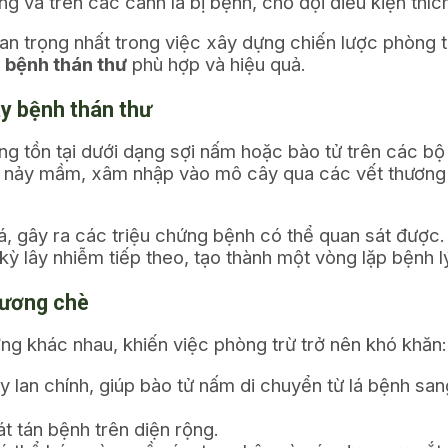
ồng và trên các cành lá bị bệnh, chờ đợi điều kiện thíc
an trọng nhất trong việc xây dựng chiến lược phòng t
ị bệnh thán thư
phù hợp và hiệu quả.
ây bệnh thán thư
g tồn tại dưới dạng sợi nấm hoặc bào tử trên các bộ
ẽ nảy mầm, xâm nhập vào mô cây qua các vết thương c
á, gây ra các triệu chứng bệnh có thể quan sát được.
kỳ lây nhiễm tiếp theo, tạo thành một vòng lặp bệnh l
nương chè
ng khác nhau, khiến việc phòng trừ trở nên khó khăn:
 lan chính, giúp bào tử nấm di chuyển từ lá bệnh san
t tán bệnh trên diện rộng.