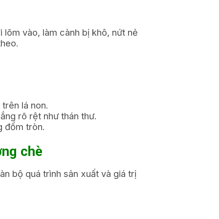
 lõm vào, làm cành bị khô, nứt nẻ
theo.
trên lá non.
g rõ rệt như thán thư.
g đốm tròn.
ợng chè
 bộ quá trình sản xuất và giá trị