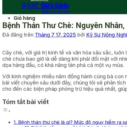
0336 001 586
Tuyển Dụng
Đại Lý Ecom
Giỏ hàng
Bệnh Thán Thư Chè: Nguyên Nhân, 
Đã đăng trên
Tháng 7 17, 2025
bởi
Kỹ Sư Nông Ng
Cây chè, với giá trị kinh tế và văn hóa sâu sắc, lu
chè chưa bao giờ là dễ dàng khi phải đối mặt với nhi
dọa hàng đầu, có khả năng tàn phá cả một vụ mùa.
Với kinh nghiệm nhiều năm đồng hành cùng bà con 
bài viết chuyên sâu dưới đây, chúng tôi sẽ phân tích
cho đến các biện pháp phòng trừ hiệu quả nhất, gi
Tóm tắt bài viết
1. Bệnh thán thư chè là gì? Mức độ nguy hiểm ra s