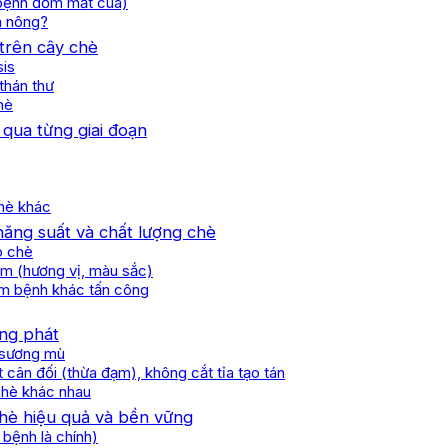
à bệnh đốm mắt cua)
hà nông?
trên cây chè
sis
thán thư
hè
 qua từng giai đoạn
chè khác
năng suất và chất lượng chè
p chè
ẩm (hương vị, màu sắc)
ầm bệnh khác tấn công
ùng phát
, sương mù
 cân đối (thừa đạm), không cắt tỉa tạo tán
chè khác nhau
chè hiệu quả và bền vững
 bệnh là chính)