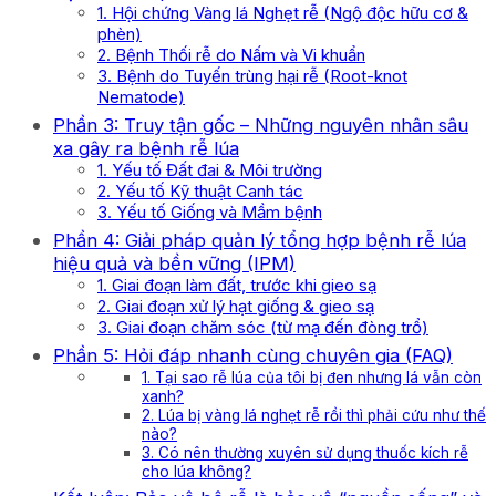
1. Hội chứng Vàng lá Nghẹt rễ (Ngộ độc hữu cơ &
phèn)
2. Bệnh Thối rễ do Nấm và Vi khuẩn
3. Bệnh do Tuyến trùng hại rễ (Root-knot
Nematode)
Phần 3: Truy tận gốc – Những nguyên nhân sâu
xa gây ra bệnh rễ lúa
1. Yếu tố Đất đai & Môi trường
2. Yếu tố Kỹ thuật Canh tác
3. Yếu tố Giống và Mầm bệnh
Phần 4: Giải pháp quản lý tổng hợp bệnh rễ lúa
hiệu quả và bền vững (IPM)
1. Giai đoạn làm đất, trước khi gieo sạ
2. Giai đoạn xử lý hạt giống & gieo sạ
3. Giai đoạn chăm sóc (từ mạ đến đòng trổ)
Phần 5: Hỏi đáp nhanh cùng chuyên gia (FAQ)
1. Tại sao rễ lúa của tôi bị đen nhưng lá vẫn còn
xanh?
2. Lúa bị vàng lá nghẹt rễ rồi thì phải cứu như thế
nào?
3. Có nên thường xuyên sử dụng thuốc kích rễ
cho lúa không?