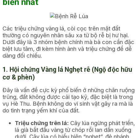
biến nhất
Các triệu chứng vàng lá, còi cọc trên mặt đất
thường có nguyên nhân sâu xa từ bộ rễ bị hư hại.
Dưới đây là 3 nhóm bệnh chính mà bà con cần đặc
biệt lưu tâm, đi kèm hình ảnh và triệu chứng để dễ
dàng đối chiếu.
1. Hội chứng Vàng lá Nghẹt rễ (Ngộ độc hữu
cơ & phèn)
Đây là vấn đề cực kỳ phổ biến ở những chân ruộng
trũng, đất không được cải tạo kỹ, đặc biệt là trong
vụ Hè Thu. Bệnh không do vi sinh vật gây ra mà là
do tình trạng yếm khí của đất.
Triệu chứng trên lá:
Cây lúa ngừng phát triển,
lá già bắt đầu vàng từ chóp rồi lan dần xuống
dưới. Cây lúa có biểu hiện “nghẹt”, đẻ nhánh