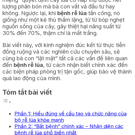
lượng phân bón mà bà con vất vả đầu tư hay
không. Ngược lại, khi
bệnh rễ lúa
tấn công, nó
giống như một kẻ thù thầm lặng, từ từ bóp nghẹt
nguồn sống của cây, gây thiệt hại năng suất từ
30% đến 70%, thậm chí là mất trắng.
Bài viết này, với kinh nghiệm đúc kết từ thực tiễn
đồng ruộng và các nghiên cứu chuyên sâu, sẽ
cùng bà con “lật mặt” tất cả các vấn đề liên quan
đến
bệnh rễ lúa
, từ cách nhận biết chính xác đến
các biện pháp phòng trị tận gốc, giúp bảo vệ thành
quả lao động của mình.
Tóm tắt bài viết
Phần 1: Hiểu đúng về cấu tạo và chức năng của
bộ rễ lúa khỏe mạnh
Phần 2: “Bắt bệnh” chính xác – Nhận diện các
bệnh rễ lúa phổ biến nhất