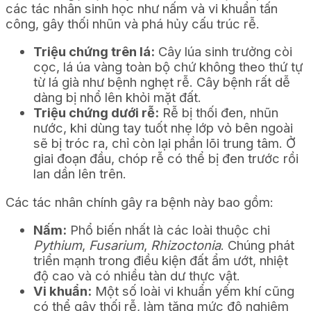
các tác nhân sinh học như nấm và vi khuẩn tấn
công, gây thối nhũn và phá hủy cấu trúc rễ.
Triệu chứng trên lá:
Cây lúa sinh trưởng còi
cọc, lá úa vàng toàn bộ chứ không theo thứ tự
từ lá già như bệnh nghẹt rễ. Cây bệnh rất dễ
dàng bị nhổ lên khỏi mặt đất.
Triệu chứng dưới rễ:
Rễ bị thối đen, nhũn
nước, khi dùng tay tuốt nhẹ lớp vỏ bên ngoài
sẽ bị tróc ra, chỉ còn lại phần lõi trung tâm. Ở
giai đoạn đầu, chóp rễ có thể bị đen trước rồi
lan dần lên trên.
Các tác nhân chính gây ra bệnh này bao gồm:
Nấm:
Phổ biến nhất là các loài thuộc chi
Pythium
,
Fusarium
,
Rhizoctonia
. Chúng phát
triển mạnh trong điều kiện đất ẩm ướt, nhiệt
độ cao và có nhiều tàn dư thực vật.
Vi khuẩn:
Một số loài vi khuẩn yếm khí cũng
có thể gây thối rễ, làm tăng mức độ nghiêm