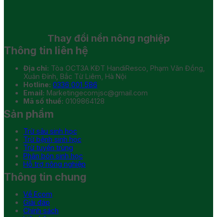
Thay đổi
nền nông nghiệp
Thông tin liên hệ
Địa chỉ:
Tòa OCT3A KĐT HandiResco, Phạm Văn Đồng,
Xuân Đỉnh, Bắc Từ Liêm, Hà Nội
Hotline:
0336 001 586
Email:
Marketingecomjsc@gmail.com
Mã số thuế:
0109864128
Sản phẩm
Trừ sâu sinh học
Trừ bệnh sinh học
Trừ tuyến trùng
Phân bón sinh học
Hỗ trợ nông nghiệp
Thông tin chung
Về Ecom
Giải đáp
Chính sách