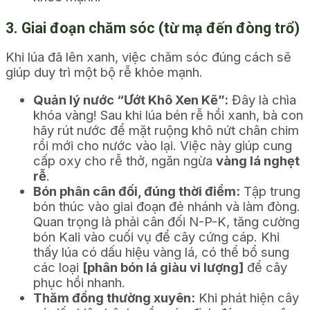
3. Giai đoạn chăm sóc (từ mạ đến đòng trổ)
Khi lúa đã lên xanh, việc chăm sóc đúng cách sẽ
giúp duy trì một bộ rễ khỏe mạnh.
Quản lý nước “Ướt Khô Xen Kẽ”:
Đây là chìa
khóa vàng! Sau khi lúa bén rễ hồi xanh, bà con
hãy rút nước để mặt ruộng khô nứt chân chim
rồi mới cho nước vào lại. Việc này giúp cung
cấp oxy cho rễ thở, ngăn ngừa
vàng lá nghẹt
rễ
.
Bón phân cân đối, đúng thời điểm:
Tập trung
bón thúc vào giai đoạn đẻ nhánh và làm đòng.
Quan trọng là phải cân đối N-P-K, tăng cường
bón Kali vào cuối vụ để cây cứng cáp. Khi
thấy lúa có dấu hiệu vàng lá, có thể bổ sung
các loại
[phân bón lá giàu vi lượng]
để cây
phục hồi nhanh.
Thăm đồng thường xuyên:
Khi phát hiện cây