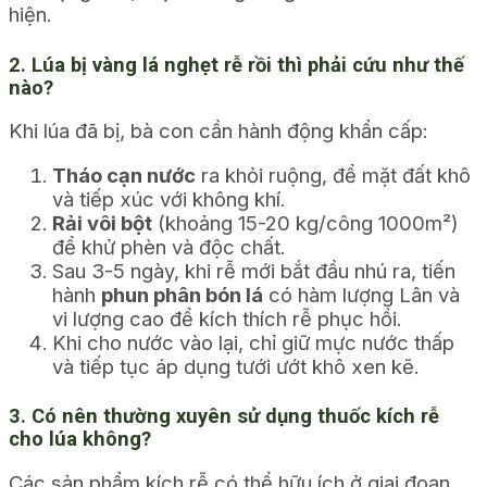
hiện.
2. Lúa bị vàng lá nghẹt rễ rồi thì phải cứu như thế
nào?
Khi lúa đã bị, bà con cần hành động khẩn cấp:
Tháo cạn nước
ra khỏi ruộng, để mặt đất khô
và tiếp xúc với không khí.
Rải vôi bột
(khoảng 15-20 kg/công 1000m²)
để khử phèn và độc chất.
Sau 3-5 ngày, khi rễ mới bắt đầu nhú ra, tiến
hành
phun phân bón lá
có hàm lượng Lân và
vi lượng cao để kích thích rễ phục hồi.
Khi cho nước vào lại, chỉ giữ mực nước thấp
và tiếp tục áp dụng tưới ướt khô xen kẽ.
3. Có nên thường xuyên sử dụng thuốc kích rễ
cho lúa không?
Các sản phẩm kích rễ có thể hữu ích ở giai đoạn