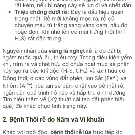
rất kém, nếu bị nặng cây sẽ lùn đi và chết dần.
Triệu chứng dưới rễ:
Đây là dấu hiệu quan
trọng nhất. Rễ mới không mọc ra, rễ cũ
chuyển màu từ trắng sang vàng cam, nâu đỏ
hoặc đen. Khi nhổ lên có mùi trứng thối (khí
H₂S) rất đặc trưng.
Nguyên nhân của
vàng lá nghẹt rễ
là do đất bị
ngâm nước quá lâu, thiếu oxy. Trong điều kiện yếm
khí, rơm rạ và chất hữu cơ chưa hoai mục sẽ phân
hủy tạo ra các khí độc (H₂S, CH₄) và axit hữu cơ.
Đồng thời, ở các vùng đất phèn, Ion Sắt (Fe²⁺) và
Nhôm (Al³⁺) hòa tan sẽ bám chặt vào bề mặt rễ,
ngăn cản quá trình hô hấp và hấp thu dinh dưỡng.
Tìm hiểu thêm về [Kỹ thuật cải tạo đất phèn hiệu
quả] để khắc phục tình trạng này.
2. Bệnh Thối rễ do Nấm và Vi khuẩn
Khác với ngộ độc,
bệnh thối rễ lúa
trực tiếp do