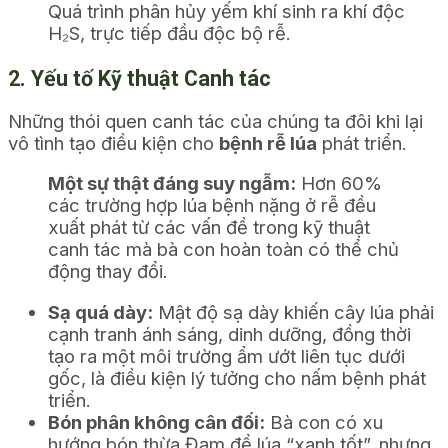
Quá trình phân hủy yếm khí sinh ra khí độc
H₂S, trực tiếp đầu độc bộ rễ.
2. Yếu tố Kỹ thuật Canh tác
Những thói quen canh tác của chúng ta đôi khi lại
vô tình tạo điều kiện cho
bệnh rễ lúa
phát triển.
Một sự thật đáng suy ngẫm:
Hơn 60%
các trường hợp lúa bệnh nặng ở rễ đều
xuất phát từ các vấn đề trong kỹ thuật
canh tác mà bà con hoàn toàn có thể chủ
động thay đổi.
Sạ quá dày:
Mật độ sạ dày khiến cây lúa phải
cạnh tranh ánh sáng, dinh dưỡng, đồng thời
tạo ra một môi trường ẩm ướt liên tục dưới
gốc, là điều kiện lý tưởng cho nấm bệnh phát
triển.
Bón phân không cân đối:
Bà con có xu
hướng bón thừa Đạm để lúa “xanh tốt”, nhưng