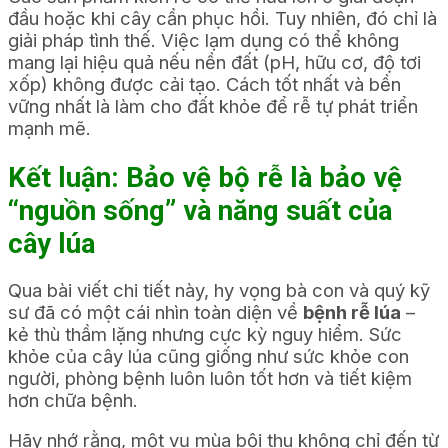
đầu hoặc khi cây cần phục hồi. Tuy nhiên, đó chỉ là
giải pháp tình thế. Việc lạm dụng có thể không
mang lại hiệu quả nếu nền đất (pH, hữu cơ, độ tơi
xốp) không được cải tạo. Cách tốt nhất và bền
vững nhất là làm cho đất khỏe để rễ tự phát triển
mạnh mẽ.
Kết luận: Bảo vệ bộ rễ là bảo vệ
“nguồn sống” và năng suất của
cây lúa
Qua bài viết chi tiết này, hy vọng bà con và quý kỹ
sư đã có một cái nhìn toàn diện về
bệnh rễ lúa
–
kẻ thù thầm lặng nhưng cực kỳ nguy hiểm. Sức
khỏe của cây lúa cũng giống như sức khỏe con
người, phòng bệnh luôn luôn tốt hơn và tiết kiệm
hơn chữa bệnh.
Hãy nhớ rằng, một vụ mùa bội thu không chỉ đến từ