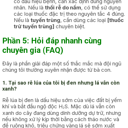
có dấu hiệu bệnh, cần xác định đúng nguyên
nhân. Nếu là
thối rễ do nấm
, có thể sử dụng
các loại thuốc đặc trị theo nguyên tắc 4 đúng.
Nếu là
tuyến trùng
, cần dùng các loại
[thuốc
trừ tuyến trùng]
chuyên biệt.
Phần 5: Hỏi đáp nhanh cùng
chuyên gia (FAQ)
Đây là phần giải đáp một số thắc mắc mà đội ngũ
chúng tôi thường xuyên nhận được từ bà con.
1. Tại sao rễ lúa của tôi bị đen nhưng lá vẫn còn
xanh?
Rễ lúa bị đen là dấu hiệu sớm của việc đất bị yếm
khí và bắt đầu ngộ độc H₂S. Mặc dù lá vẫn còn
xanh do cây đang dùng dinh dưỡng dự trữ, nhưng
nếu không xử lý kịp thời bằng cách tháo nước và
để ruộng khô, triệu chứng vàng lá sẽ sớm xuất