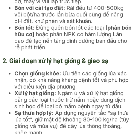
cơ, thay vì vùi lấp trực tiếp.
Bón vôi cải tạo đất:
Rải đều từ 400-500kg
vôi bột/ha trước lần bừa cuối cùng để nâng
pH đất, khử phèn và sát khuẩn.
Bón lót:
Đừng quên bón lót các loại
[phân bón
hữu cơ]
hoặc phân NPK có hàm lượng Lân
cao để tạo nền tảng dinh dưỡng ban đầu cho
rễ phát triển.
2. Giai đoạn xử lý hạt giống & gieo sạ
Chọn giống khỏe:
Ưu tiên các giống lúa xác
nhận, có khả năng kháng bệnh tốt và phù hợp
với điều kiện địa phương.
Xử lý hạt giống:
Ngâm ủ và xử lý hạt giống
bằng các loại thuốc trừ nấm hoặc dung dịch
sinh học để loại bỏ mầm bệnh ngay từ đầu.
Sạ thưa hợp lý:
Áp dụng nguyên tắc “sạ thưa
lúa tốt”, giữ mật độ khoảng 80-100 kg/ha (tùy
giống và mùa vụ) để cây lúa thông thoáng,
khỏe mạnh.