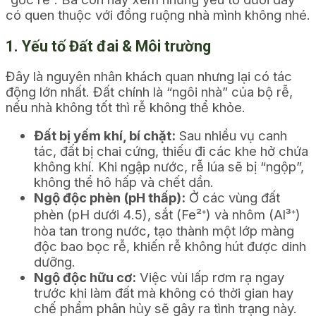
có quen thuộc với đồng ruộng nhà mình không nhé.
1. Yếu tố Đất đai & Môi trường
Đây là nguyên nhân khách quan nhưng lại có tác
động lớn nhất. Đất chính là “ngôi nhà” của bộ rễ,
nếu nhà không tốt thì rễ không thể khỏe.
Đất bị yếm khí, bí chặt:
Sau nhiều vụ canh
tác, đất bị chai cứng, thiếu đi các khe hở chứa
không khí. Khi ngập nước, rễ lúa sẽ bị “ngộp”,
không thể hô hấp và chết dần.
Ngộ độc phèn (pH thấp):
Ở các vùng đất
phèn (pH dưới 4.5), sắt (Fe²⁺) và nhôm (Al³⁺)
hòa tan trong nước, tạo thành một lớp màng
độc bao bọc rễ, khiến rễ không hút được dinh
dưỡng.
Ngộ độc hữu cơ:
Việc vùi lấp rơm rạ ngay
trước khi làm đất mà không có thời gian hay
chế phẩm phân hủy sẽ gây ra tình trạng này.