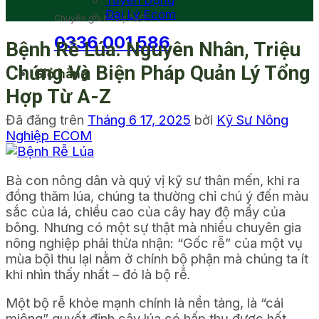
Tuyển Dụng
Đại Lý Ecom
Chuyên gia hỗ trợ 24/7
0336 001 586
Bệnh Rễ Lúa: Nguyên Nhân, Triệu
Chứng Và Biện Pháp Quản Lý Tổng
Giỏ hàng
Hợp Từ A-Z
Đã đăng trên
Tháng 6 17, 2025
bởi
Kỹ Sư Nông
Nghiệp ECOM
Bà con nông dân và quý vị kỹ sư thân mến, khi ra
đồng thăm lúa, chúng ta thường chỉ chú ý đến màu
sắc của lá, chiều cao của cây hay độ mẩy của
bông. Nhưng có một sự thật mà nhiều chuyên gia
nông nghiệp phải thừa nhận: “Gốc rễ” của một vụ
mùa bội thu lại nằm ở chính bộ phận mà chúng ta ít
khi nhìn thấy nhất – đó là bộ rễ.
Một bộ rễ khỏe mạnh chính là nền tảng, là “cái
miệng” quyết định cây lúa có hấp thụ được hết