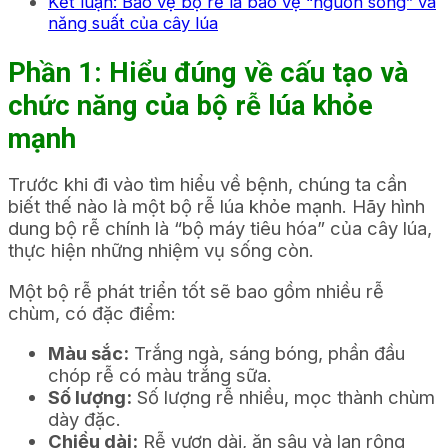
Kết luận: Bảo vệ bộ rễ là bảo vệ “nguồn sống” và
năng suất của cây lúa
Phần 1: Hiểu đúng về cấu tạo và
chức năng của bộ rễ lúa khỏe
mạnh
Trước khi đi vào tìm hiểu về bệnh, chúng ta cần
biết thế nào là một bộ rễ lúa khỏe mạnh. Hãy hình
dung bộ rễ chính là “bộ máy tiêu hóa” của cây lúa,
thực hiện những nhiệm vụ sống còn.
Một bộ rễ phát triển tốt sẽ bao gồm nhiều rễ
chùm, có đặc điểm:
Màu sắc:
Trắng ngà, sáng bóng, phần đầu
chóp rễ có màu trắng sữa.
Số lượng:
Số lượng rễ nhiều, mọc thành chùm
dày đặc.
Chiều dài:
Rễ vươn dài, ăn sâu và lan rộng