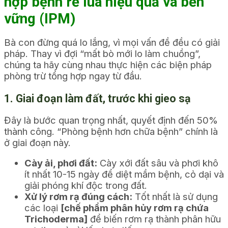
hợp bệnh rễ lúa hiệu quả và bền
vững (IPM)
Bà con đừng quá lo lắng, vì mọi vấn đề đều có giải
pháp. Thay vì đợi “mất bò mới lo làm chuồng”,
chúng ta hãy cùng nhau thực hiện các biện pháp
phòng trừ tổng hợp ngay từ đầu.
1. Giai đoạn làm đất, trước khi gieo sạ
Đây là bước quan trọng nhất, quyết định đến 50%
thành công. “Phòng bệnh hơn chữa bệnh” chính là
ở giai đoạn này.
Cày ải, phơi đất:
Cày xới đất sâu và phơi khô
ít nhất 10-15 ngày để diệt mầm bệnh, cỏ dại và
giải phóng khí độc trong đất.
Xử lý rơm rạ đúng cách:
Tốt nhất là sử dụng
các loại
[chế phẩm phân hủy rơm rạ chứa
Trichoderma]
để biến rơm rạ thành phân hữu