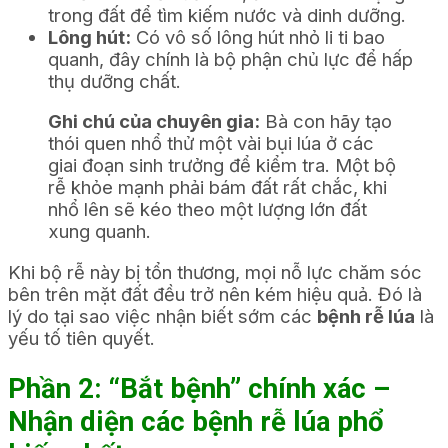
trong đất để tìm kiếm nước và dinh dưỡng.
Lông hút:
Có vô số lông hút nhỏ li ti bao
quanh, đây chính là bộ phận chủ lực để hấp
thụ dưỡng chất.
Ghi chú của chuyên gia:
Bà con hãy tạo
thói quen nhổ thử một vài bụi lúa ở các
giai đoạn sinh trưởng để kiểm tra. Một bộ
rễ khỏe mạnh phải bám đất rất chắc, khi
nhổ lên sẽ kéo theo một lượng lớn đất
xung quanh.
Khi bộ rễ này bị tổn thương, mọi nỗ lực chăm sóc
bên trên mặt đất đều trở nên kém hiệu quả. Đó là
lý do tại sao việc nhận biết sớm các
bệnh rễ lúa
là
yếu tố tiên quyết.
Phần 2: “Bắt bệnh” chính xác –
Nhận diện các bệnh rễ lúa phổ