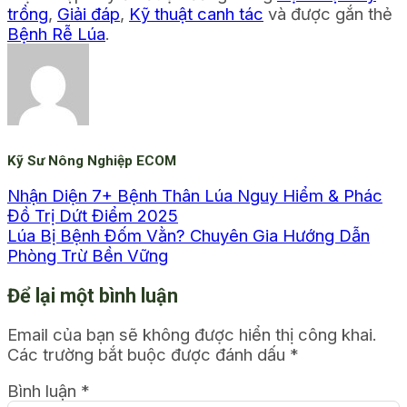
trồng
,
Giải đáp
,
Kỹ thuật canh tác
và được gắn thẻ
Bệnh Rễ Lúa
.
Kỹ Sư Nông Nghiệp ECOM
Nhận Diện 7+ Bệnh Thân Lúa Nguy Hiểm & Phác
Đồ Trị Dứt Điểm 2025
Lúa Bị Bệnh Đốm Vằn? Chuyên Gia Hướng Dẫn
Phòng Trừ Bền Vững
Để lại một bình luận
Email của bạn sẽ không được hiển thị công khai.
Các trường bắt buộc được đánh dấu
*
Bình luận
*