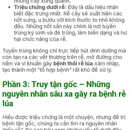
những cây xung quanh.
Triệu chứng dưới rễ:
Đây là dấu hiệu nhận
biết đặc trưng nhất. Rễ cây sẽ xuất hiện các
nốt sưng, u bướu với kích thước to nhỏ không
đều. Những nốt sần này chính là nơi tuyến
trùng ký sinh và đẻ trứng, làm biến dạng và hư
hại chức năng của rễ.
Tuyến trùng không chỉ trực tiếp hút dinh dưỡng mà
còn tạo ra các vết thương trên rễ, mở đường cho
nấm và vi khuẩn gây
bệnh thối rễ lúa
xâm nhập,
tạo thành một “tổ hợp bệnh” rất khó để xử lý.
Phần 3: Truy tận gốc – Những
nguyên nhân sâu xa gây ra bệnh rễ
lúa
Hiểu được triệu chứng là một chuyện, nhưng để trị
bệnh tận gốc, chúng ta cần tìm ra nguyên nhân
“gốc rễ”. Bà con hãy xem những yếu tố dưới đây