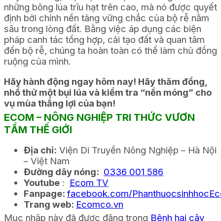
những bông lúa trĩu hạt trên cao, mà nó được quyết
định bởi chính nền tảng vững chắc của bộ rễ nằm
sâu trong lòng đất. Bằng việc áp dụng các biện
pháp canh tác tổng hợp, cải tạo đất và quan tâm
đến bộ rễ, chúng ta hoàn toàn có thể làm chủ đồng
ruộng của mình.
Hãy hành động ngay hôm nay! Hãy thăm đồng,
nhổ thử một bụi lúa và kiểm tra “nền móng” cho
vụ mùa thắng lợi của bạn!
ECOM – NÔNG NGHIỆP TRI THỨC VƯƠN
TẦM THẾ GIỚI
Địa chỉ:
Viện Di Truyền Nông Nghiệp – Hà Nội
– Việt Nam
Đường dây nóng:
0336 001 586
Youtube
:
Ecom TV
Fanpage:
facebook.com/PhanthuocsinhhocE
Trang web:
Ecomco.vn
Mục nhập này đã được đăng trong
Bệnh hại cây