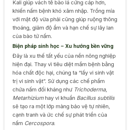
Kali giúp vách tế bào lá cứng cáp hơn,
khiến nấm bệnh khó xâm nhập. Trồng mía
với mật độ vừa phải cũng giúp ruộng thông
thoáng, giảm độ ẩm và hạn chế sự lây lan
của bào tử nấm.
Biện pháp sinh học – Xu hướng bền vững
Đây là xu thế tất yếu của nền nông nghiệp
hiện đại. Thay vì tiêu diệt mầm bệnh bằng
hóa chất độc hại, chúng ta “lấy vi sinh vật
trị vi sinh vật”. Sử dụng các chế phẩm
chứa nấm đối kháng như
Trichoderma
,
Metarhizium
hay vi khuẩn
Bacillus subtilis
sẽ tạo ra một lớp màng bảo vệ tự nhiên,
cạnh tranh và ức chế sự phát triển của
nấm
Cercospora
.