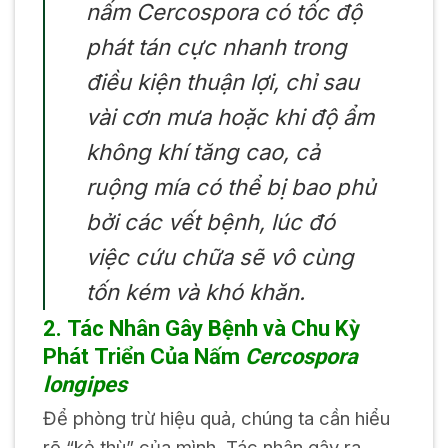
nấm
Cercospora
có tốc độ
phát tán cực nhanh trong
điều kiện thuận lợi, chỉ sau
vài cơn mưa hoặc khi độ ẩm
không khí tăng cao, cả
ruộng mía có thể bị bao phủ
bởi các vết bệnh, lúc đó
việc cứu chữa sẽ vô cùng
tốn kém và khó khăn.
2. Tác Nhân Gây Bệnh và Chu Kỳ
Phát Triển Của Nấm
Cercospora
longipes
Để phòng trừ hiệu quả, chúng ta cần hiểu
rõ “kẻ thù” của mình. Tác nhân gây ra