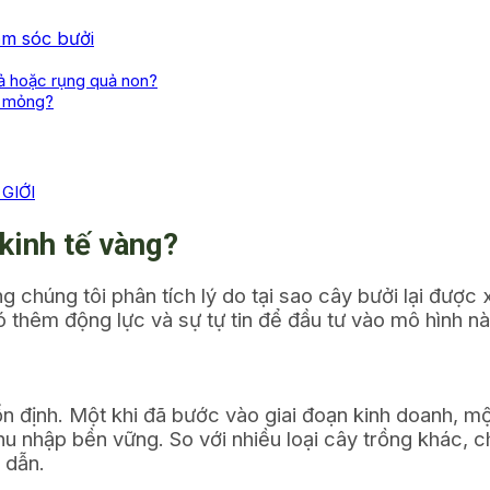
ăm sóc bưởi
uả hoặc rụng quả non?
ỏ mỏng?
GIỚI
kinh tế vàng?
ng chúng tôi phân tích lý do tại sao cây bưởi lại được
ó thêm động lực và sự tự tin để đầu tư vào mô hình nà
và ổn định. Một khi đã bước vào giai đoạn kinh doanh,
u nhập bền vững. So với nhiều loại cây trồng khác, c
 dẫn.