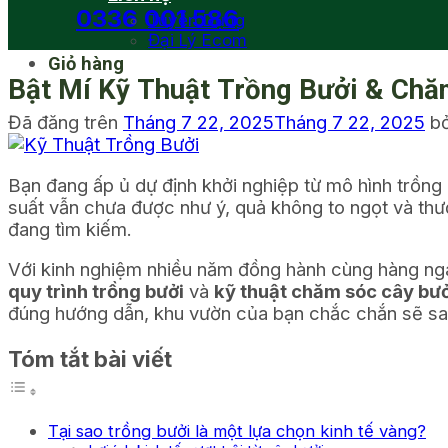
0336 001 586
Tuyển Dụng
Đại Lý Ecom
Giỏ hàng
Bật Mí Kỹ Thuật Trồng Bưởi & Chă
Đã đăng trên
Tháng 7 22, 2025
Tháng 7 22, 2025
b
Bạn đang ấp ủ dự định khởi nghiệp từ mô hình trồng
suất vẫn chưa được như ý, quả không to ngọt và thư
đang tìm kiếm.
Với kinh nghiệm nhiều năm đồng hành cùng hàng ngà
quy trình trồng bưởi
và
kỹ thuật chăm sóc cây bưở
đúng hướng dẫn, khu vườn của bạn chắc chắn sẽ sai tr
Tóm tắt bài viết
Tại sao trồng bưởi là một lựa chọn kinh tế vàng?