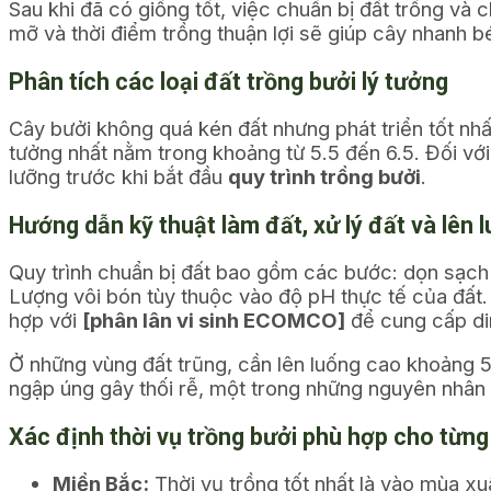
Sau khi đã có giống tốt, việc chuẩn bị đất trồng và
mỡ và thời điểm trồng thuận lợi sẽ giúp cây nhanh 
Phân tích các loại đất trồng bưởi lý tưởng
Cây bưởi không quá kén đất nhưng phát triển tốt nhất
tưởng nhất nằm trong khoảng từ 5.5 đến 6.5. Đối vớ
lưỡng trước khi bắt đầu
quy trình trồng bưởi
.
Hướng dẫn kỹ thuật làm đất, xử lý đất và lên l
Quy trình chuẩn bị đất bao gồm các bước: dọn sạch 
Lượng vôi bón tùy thuộc vào độ pH thực tế của đất.
hợp với
[phân lân vi sinh ECOMCO]
để cung cấp di
Ở những vùng đất trũng, cần lên luống cao khoảng 
ngập úng gây thối rễ, một trong những nguyên nhân 
Xác định thời vụ trồng bưởi phù hợp cho từn
Miền Bắc:
Thời vụ trồng tốt nhất là vào mùa xu