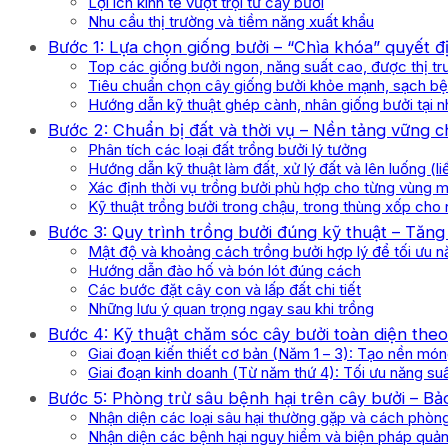
Lợi ích kinh tế vượt trội từ cây bưởi
Nhu cầu thị trường và tiềm năng xuất khẩu
Bước 1: Lựa chọn giống bưởi – “Chìa khóa” quyết 
Top các giống bưởi ngon, năng suất cao, được thị t
Tiêu chuẩn chọn cây giống bưởi khỏe mạnh, sạch b
Hướng dẫn kỹ thuật ghép cành, nhân giống bưởi tại n
Bước 2: Chuẩn bị đất và thời vụ – Nền tảng vững c
Phân tích các loại đất trồng bưởi lý tưởng
Hướng dẫn kỹ thuật làm đất, xử lý đất và lên luống (l
Xác định thời vụ trồng bưởi phù hợp cho từng vùng 
Kỹ thuật trồng bưởi trong chậu, trong thùng xốp cho
Bước 3: Quy trình trồng bưởi đúng kỹ thuật – Tăng
Mật độ và khoảng cách trồng bưởi hợp lý để tối ưu n
Hướng dẫn đào hố và bón lót đúng cách
Các bước đặt cây con và lấp đất chi tiết
Những lưu ý quan trọng ngay sau khi trồng
Bước 4: Kỹ thuật chăm sóc cây bưởi toàn diện theo
Giai đoạn kiến thiết cơ bản (Năm 1 – 3): Tạo nền mó
Giai đoạn kinh doanh (Từ năm thứ 4): Tối ưu năng su
Bước 5: Phòng trừ sâu bệnh hại trên cây bưởi – B
Nhận diện các loại sâu hại thường gặp và cách phòng
Nhận diện các bệnh hại nguy hiểm và biện pháp quản