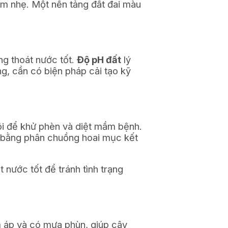
xem nhẹ. Một nền tảng đất đai màu
ăng thoát nước tốt.
Độ pH đất
lý
g, cần có biện pháp cải tạo kỹ
vôi để khử phèn và diệt mầm bệnh.
ót bằng phân chuồng hoai mục kết
nước tốt để tránh tình trạng
ấm áp và có mưa phùn, giúp cây