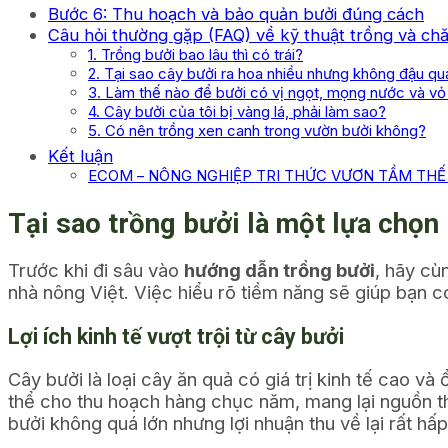
Bước 6: Thu hoạch và bảo quản bưởi đúng cách
Câu hỏi thường gặp (FAQ) về kỹ thuật trồng và ch
1. Trồng bưởi bao lâu thì có trái?
2. Tại sao cây bưởi ra hoa nhiều nhưng không đậu q
3. Làm thế nào để bưởi có vị ngọt, mọng nước và v
4. Cây bưởi của tôi bị vàng lá, phải làm sao?
5. Có nên trồng xen canh trong vườn bưởi không?
Kết luận
ECOM – NÔNG NGHIỆP TRI THỨC VƯƠN TẦM THẾ 
Tại sao trồng bưởi là một lựa chọn 
Trước khi đi sâu vào
hướng dẫn trồng bưởi
, hãy cù
nhà nông Việt. Việc hiểu rõ tiềm năng sẽ giúp bạn c
Lợi ích kinh tế vượt trội từ cây bưởi
Cây bưởi là loại cây ăn quả có giá trị kinh tế cao 
thể cho thu hoạch hàng chục năm, mang lại nguồn th
bưởi không quá lớn nhưng lợi nhuận thu về lại rất hấp