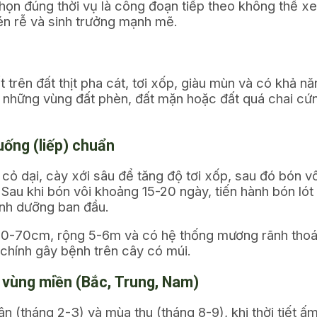
 chọn đúng thời vụ là công đoạn tiếp theo không thể 
bén rễ và sinh trưởng mạnh mẽ.
 trên đất thịt pha cát, tơi xốp, giàu mùn và có khả n
i những vùng đất phèn, đất mặn hoặc đất quá chai cứn
uống (liếp) chuẩn
cỏ dại, cày xới sâu để tăng độ tơi xốp, sau đó bón 
 Sau khi bón vôi khoảng 15-20 ngày, tiến hành bón l
nh dưỡng ban đầu.
50-70cm, rộng 5-6m và có hệ thống mương rãnh thoát 
chính gây bệnh trên cây có múi.
g vùng miền (Bắc, Trung, Nam)
ân (tháng 2-3) và mùa thu (tháng 8-9), khi thời tiết 