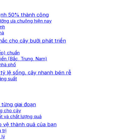
định 50% thành công
rường ưa chuộng hiện nay
ệnh
hà
hắc cho cây bưởi phát triển
iếp) chuẩn
miền (Bắc, Trung, Nam)
 nhà phố
 tỷ lệ sống, cây nhanh bén rễ
ăng suất
 từng giai đoạn
ng cho cây
ất và chất lượng quả
ảo vệ thành quả của bạn
 trị
 lý