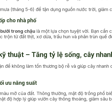
ưa (tháng 5-6) để tận dụng nguồn nước trời, giảm cô
xốp cho nhà phố
 bưởi trong chậu
là một lựa chọn tuyệt vời. Bạn cần 
c trộn từ đất thịt, xơ dừa, trấu hun và phân trùn quế
kỹ thuật – Tăng tỷ lệ sống, cây nhan
ận để không làm tổn thương bộ rễ và giúp cây nhanh 
ối ưu năng suất
 màu mỡ của đất. Thông thường, mật độ trồng phổ bi
ật độ hợp lý giúp vườn cây thông thoáng, giảm sâu 