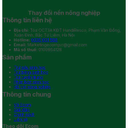
Thay đổi
nền nông nghiệp
Thông tin liên hệ
Địa chỉ:
Tòa OCT3A KĐT HandiResco, Phạm Văn Đồng,
Xuân Đỉnh, Bắc Từ Liêm, Hà Nội
Hotline:
0336 001 586
Email:
Marketingecomjsc@gmail.com
Mã số thuế:
0109864128
Sản phẩm
Trừ sâu sinh học
Trừ bệnh sinh học
Trừ tuyến trùng
Phân bón sinh học
Hỗ trợ nông nghiệp
Thông tin chung
Về Ecom
Giải đáp
Chính sách
Liên hệ
Theo dõi Ecom