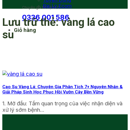
Tuyển Dụng
Đại Lý Ecom
Chuyên gia hỗ trợ 24/7
0336 001 586
Lưu trữ thẻ:
vàng lá cao
Giỏ hàng
su
Cao Su Vàng Lá: Chuyên Gia Phân Tích 7+ Nguyên Nhân &
Giải Pháp Sinh Học Phục Hồi Vườn Cây Bền Vững
1. Mở đầu: Tầm quan trọng của việc nhận diện và
xử lý sớm bệnh...