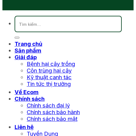
Tìm
kiếm:
Trang chủ
Sản phẩm
Giải đáp
Bệnh hại cây trồng
Côn trùng hại cây
Kỹ thuật canh tác
Tin tức thị trường
Về Ecom
Chính sách
Chính sách đại lý
Chính sách bảo hành
Chính sách bảo mật
Liên hệ
Tuyển Dụng