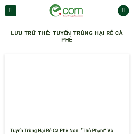
Chuyển
đến
nội
dung
LƯU TRỮ THẺ:
TUYẾN TRÙNG HẠI RỄ CÀ
PHÊ
Tuyến Trùng Hại Rễ Cà Phê Non: “Thủ Phạm” Vô