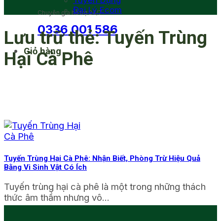
Tuyển Dụng
Đại Lý Ecom
Chuyên gia hỗ trợ 24/7
0336 001 586
Lưu trữ thẻ:
Tuyến Trùng
Giỏ hàng
Hại Cà Phê
Tuyến Trùng Hại Cà Phê: Nhận Biết, Phòng Trừ Hiệu Quả
Bằng Vi Sinh Vật Có Ích
Tuyến trùng hại cà phê là một trong những thách
thức âm thầm nhưng vô...