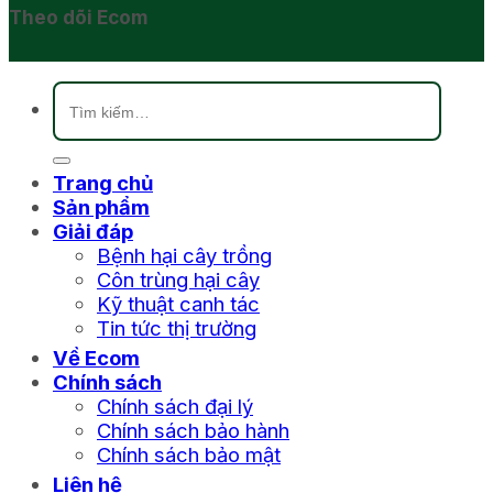
Theo dõi Ecom
Tìm
kiếm:
Trang chủ
Sản phẩm
Giải đáp
Bệnh hại cây trồng
Côn trùng hại cây
Kỹ thuật canh tác
Tin tức thị trường
Về Ecom
Chính sách
Chính sách đại lý
Chính sách bảo hành
Chính sách bảo mật
Liên hệ