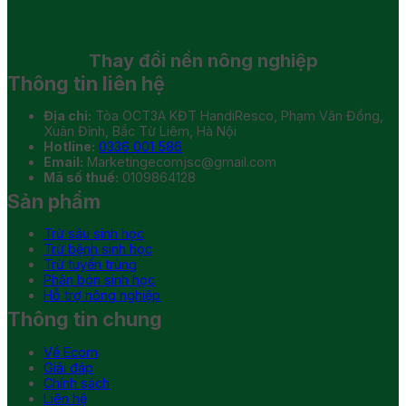
Thay đổi
nền nông nghiệp
Thông tin liên hệ
Địa chỉ:
Tòa OCT3A KĐT HandiResco, Phạm Văn Đồng,
Xuân Đỉnh, Bắc Từ Liêm, Hà Nội
Hotline:
0336 001 586
Email:
Marketingecomjsc@gmail.com
Mã số thuế:
0109864128
Sản phẩm
Trừ sâu sinh học
Trừ bệnh sinh học
Trừ tuyến trùng
Phân bón sinh học
Hỗ trợ nông nghiệp
Thông tin chung
Về Ecom
Giải đáp
Chính sách
Liên hệ