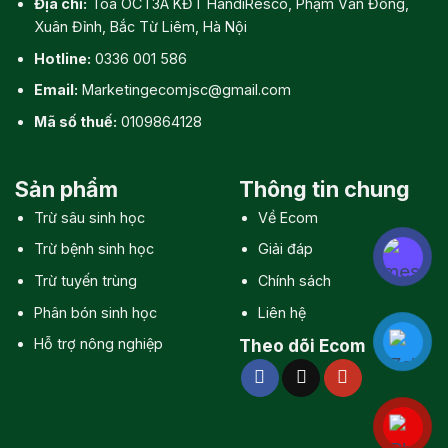
Địa chỉ:
Tòa OCT3A KĐT HandiResco, Phạm Văn Đồng,
Xuân Đỉnh, Bắc Từ Liêm, Hà Nội
Hotline:
0336 001 586
Email:
Marketingecomjsc@gmail.com
Mã số thuế:
0109864128
Sản phẩm
Thông tin chung
Trừ sâu sinh học
Về Ecom
Trừ bệnh sinh học
Giải đáp
Trừ tuyến trùng
Chính sách
Phân bón sinh học
Liên hệ
Hỗ trợ nông nghiệp
Theo dõi Ecom