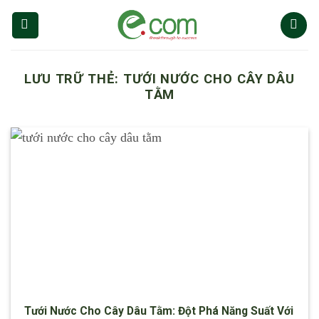
Chuyển
đến
nội
dung
LƯU TRỮ THẺ:
TƯỚI NƯỚC CHO CÂY DÂU
TẰM
Tưới Nước Cho Cây Dâu Tằm: Đột Phá Năng Suất Với