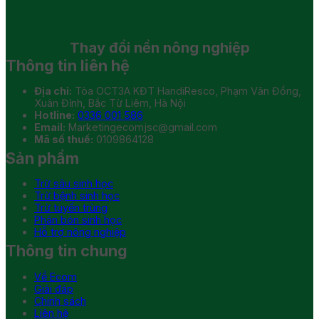
Thay đổi
nền nông nghiệp
Thông tin liên hệ
Địa chỉ:
Tòa OCT3A KĐT HandiResco, Phạm Văn Đồng,
Xuân Đỉnh, Bắc Từ Liêm, Hà Nội
Hotline:
0336 001 586
Email:
Marketingecomjsc@gmail.com
Mã số thuế:
0109864128
Sản phẩm
Trừ sâu sinh học
Trừ bệnh sinh học
Trừ tuyến trùng
Phân bón sinh học
Hỗ trợ nông nghiệp
Thông tin chung
Về Ecom
Giải đáp
Chính sách
Liên hệ