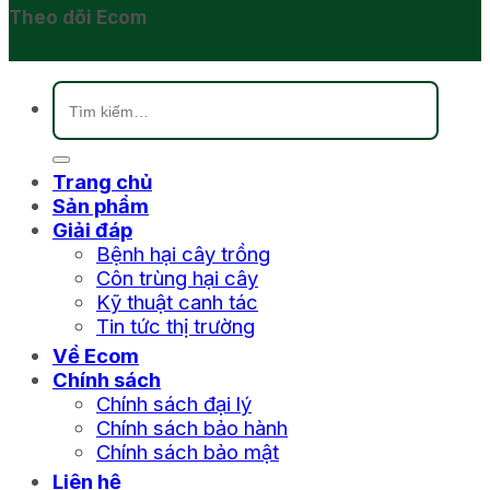
Theo dõi Ecom
Tìm
kiếm:
Trang chủ
Sản phẩm
Giải đáp
Bệnh hại cây trồng
Côn trùng hại cây
Kỹ thuật canh tác
Tin tức thị trường
Về Ecom
Chính sách
Chính sách đại lý
Chính sách bảo hành
Chính sách bảo mật
Liên hệ