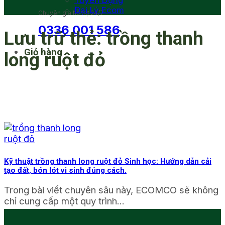
Tuyển Dụng
Đại Lý Ecom
Chuyên gia hỗ trợ 24/7
0336 001 586
Lưu trữ thẻ:
trồng thanh
Giỏ hàng
long ruột đỏ
Kỹ thuật trồng thanh long ruột đỏ Sinh học: Hướng dẫn cải
tạo đất, bón lót vi sinh đúng cách.
Trong bài viết chuyên sâu này, ECOMCO sẽ không
chỉ cung cấp một quy trình...