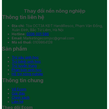
Thay đổi
nền nông nghiệp
Thông tin liên hệ
Địa chỉ:
Tòa OCT3A KĐT HandiResco, Phạm Văn Đồng,
Xuân Đỉnh, Bắc Từ Liêm, Hà Nội
Hotline:
0336 001 586
Email:
Marketingecomjsc@gmail.com
Mã số thuế:
0109864128
Sản phẩm
Trừ sâu sinh học
Trừ bệnh sinh học
Trừ tuyến trùng
Phân bón sinh học
Hỗ trợ nông nghiệp
Thông tin chung
Về Ecom
Giải đáp
Chính sách
Liên hệ
Theo dõi Ecom