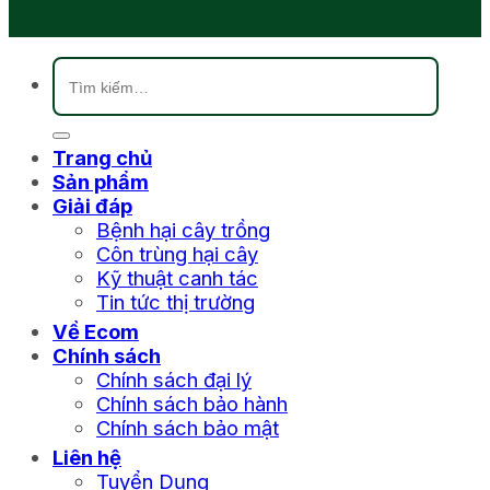
Tìm
kiếm:
Trang chủ
Sản phẩm
Giải đáp
Bệnh hại cây trồng
Côn trùng hại cây
Kỹ thuật canh tác
Tin tức thị trường
Về Ecom
Chính sách
Chính sách đại lý
Chính sách bảo hành
Chính sách bảo mật
Liên hệ
Tuyển Dụng