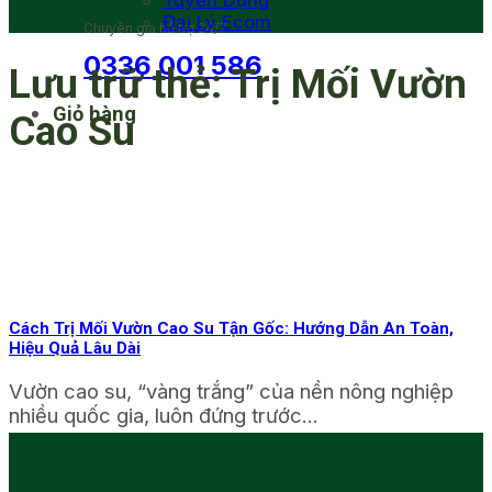
Tuyển Dụng
Đại Lý Ecom
Chuyên gia hỗ trợ 24/7
0336 001 586
Lưu trữ thẻ:
Trị Mối Vườn
Giỏ hàng
Cao Su
Cách Trị Mối Vườn Cao Su Tận Gốc: Hướng Dẫn An Toàn,
Hiệu Quả Lâu Dài
Vườn cao su, “vàng trắng” của nền nông nghiệp
nhiều quốc gia, luôn đứng trước...