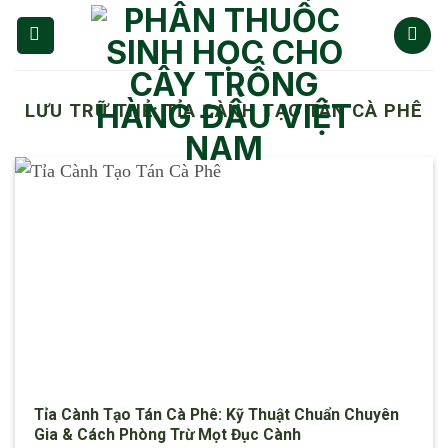
Chuyển
đến
nội
dung
LƯU TRỮ THẺ:
TỈA CÀNH TẠO TÁN CÀ PHÊ
Tỉa Cành Tạo Tán Cà Phê: Kỹ Thuật Chuẩn Chuyên
Gia & Cách Phòng Trừ Mọt Đục Cành