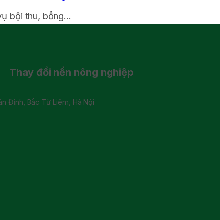
 bội thu, bỗng...
Thay đổi
nền nông nghiệp
 Đỉnh, Bắc Từ Liêm, Hà Nội