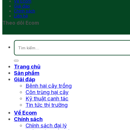
Về Ecom
Giải đáp
Chính sách
Liên hệ
Theo dõi Ecom
Tìm
kiếm:
Trang chủ
Sản phẩm
Giải đáp
Bệnh hại cây trồng
Côn trùng hại cây
Kỹ thuật canh tác
Tin tức thị trường
Về Ecom
Chính sách
Chính sách đại lý