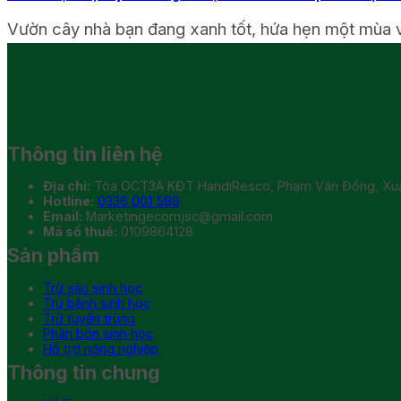
Vườn cây nhà bạn đang xanh tốt, hứa hẹn một mùa vụ
Thông tin liên hệ
Địa chỉ:
Tòa OCT3A KĐT HandiResco, Phạm Văn Đồng, Xuân
Hotline:
0336 001 586
Email:
Marketingecomjsc@gmail.com
Mã số thuế:
0109864128
Sản phẩm
Trừ sâu sinh học
Trừ bệnh sinh học
Trừ tuyến trùng
Phân bón sinh học
Hỗ trợ nông nghiệp
Thông tin chung