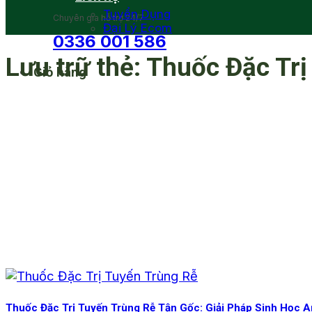
Tuyển Dụng
Chuyên gia hỗ trợ 24/7
Đại Lý Ecom
0336 001 586
Lưu trữ thẻ:
Thuốc Đặc Trị
Giỏ hàng
Thuốc Đặc Trị Tuyến Trùng Rễ Tận Gốc: Giải Pháp Sinh Học 