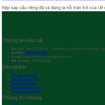
Rệp sáp sầu riêng đã và đang là nỗi trăn trở của rất 
Thông tin liên hệ
Địa chỉ:
Tòa OCT3A KĐT HandiResco, Phạm Văn Đồng, Xuân
Hotline:
0336 001 586
Email:
Marketingecomjsc@gmail.com
Mã số thuế:
0109864128
Sản phẩm
Trừ sâu sinh học
Trừ bệnh sinh học
Trừ tuyến trùng
Phân bón sinh học
Hỗ trợ nông nghiệp
Thông tin chung