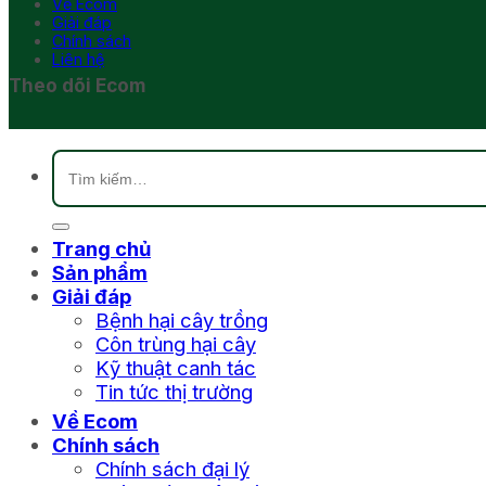
Về Ecom
Giải đáp
Chính sách
Liên hệ
Theo dõi Ecom
Tìm
kiếm:
Trang chủ
Sản phẩm
Giải đáp
Bệnh hại cây trồng
Côn trùng hại cây
Kỹ thuật canh tác
Tin tức thị trường
Về Ecom
Chính sách
Chính sách đại lý