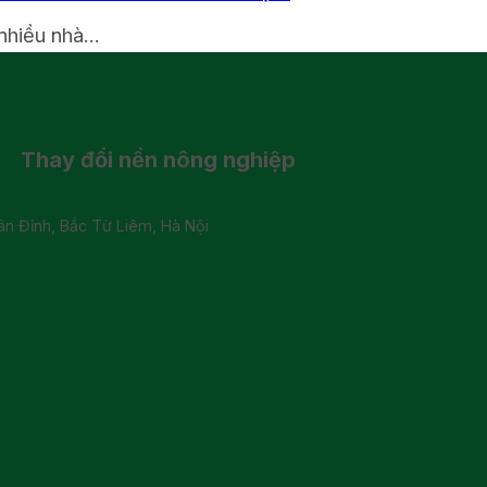
nhiều nhà...
Thay đổi
nền nông nghiệp
 Đỉnh, Bắc Từ Liêm, Hà Nội