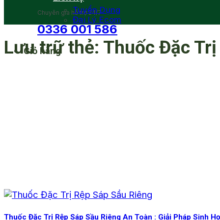
Tuyển Dụng
Chuyên gia hỗ trợ 24/7
Đại Lý Ecom
0336 001 586
Lưu trữ thẻ:
Thuốc Đặc Trị
Giỏ hàng
Thuốc Đặc Trị Rệp Sáp Sầu Riêng An Toàn : Giải Pháp Sinh