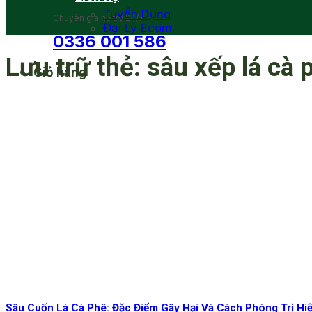
Tuyển Dụng
Chuyên gia hỗ trợ 24/7
Đại Lý Ecom
0336 001 586
Lưu trữ thẻ:
sâu xếp lá cà 
Giỏ hàng
Sâu Cuốn Lá Cà Phê: Đặc Điểm Gây Hại Và Cách Phòng Trị H