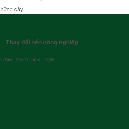
những cây...
Thay đổi
nền nông nghiệp
 Đỉnh, Bắc Từ Liêm, Hà Nội