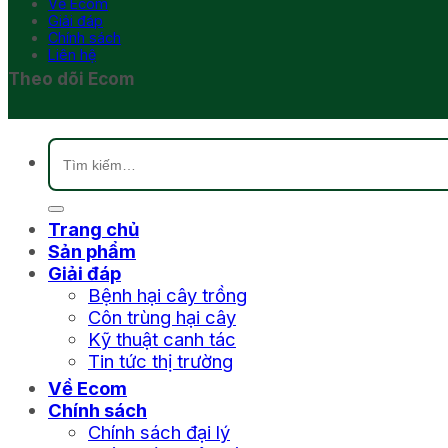
Về Ecom
Giải đáp
Chính sách
Liên hệ
Theo dõi Ecom
Tìm
kiếm:
Trang chủ
Sản phẩm
Giải đáp
Bệnh hại cây trồng
Côn trùng hại cây
Kỹ thuật canh tác
Tin tức thị trường
Về Ecom
Chính sách
Chính sách đại lý