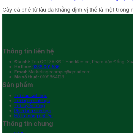
Cây cà phê từ lâu đã khẳng định vị thế là một trong 
Thông tin liên hệ
Địa chỉ:
Tòa OCT3A KĐT HandiResco, Phạm Văn Đồng, Xuân
Hotline:
0336 001 586
Email:
Marketingecomjsc@gmail.com
Mã số thuế:
0109864128
Sản phẩm
Trừ sâu sinh học
Trừ bệnh sinh học
Trừ tuyến trùng
Phân bón sinh học
Hỗ trợ nông nghiệp
Thông tin chung