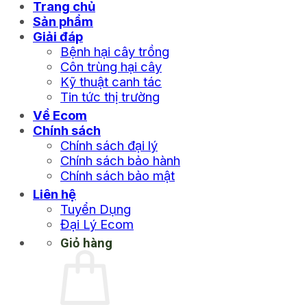
Trang chủ
Sản phẩm
Giải đáp
Bệnh hại cây trồng
Côn trùng hại cây
Kỹ thuật canh tác
Tin tức thị trường
Về Ecom
Chính sách
Chính sách đại lý
Chính sách bảo hành
Chính sách bảo mật
Liên hệ
Tuyển Dụng
Đại Lý Ecom
Giỏ hàng