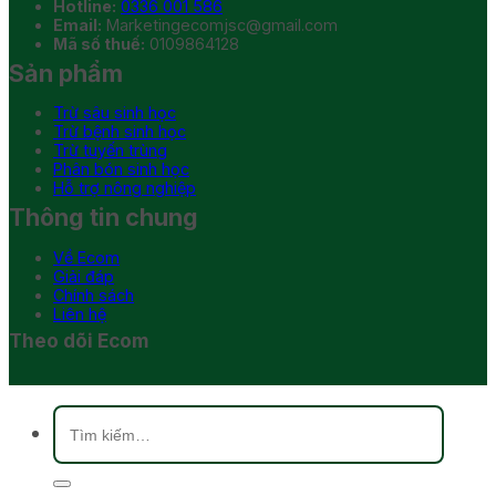
Hotline:
0336 001 586
Email:
Marketingecomjsc@gmail.com
Mã số thuế:
0109864128
Sản phẩm
Trừ sâu sinh học
Trừ bệnh sinh học
Trừ tuyến trùng
Phân bón sinh học
Hỗ trợ nông nghiệp
Thông tin chung
Về Ecom
Giải đáp
Chính sách
Liên hệ
Theo dõi Ecom
Tìm
kiếm: