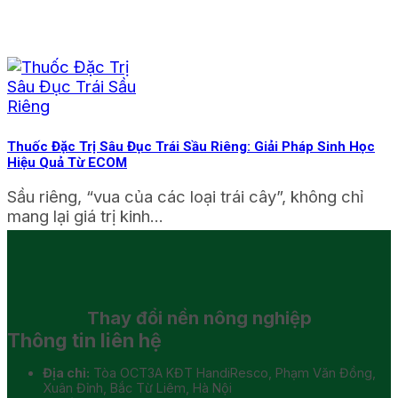
Thuốc Đặc Trị Sâu Đục Trái Sầu Riêng: Giải Pháp Sinh Học
Hiệu Quả Từ ECOM
Sầu riêng, “vua của các loại trái cây”, không chỉ
mang lại giá trị kinh...
Thay đổi
nền nông nghiệp
Thông tin liên hệ
Địa chỉ:
Tòa OCT3A KĐT HandiResco, Phạm Văn Đồng,
Xuân Đỉnh, Bắc Từ Liêm, Hà Nội