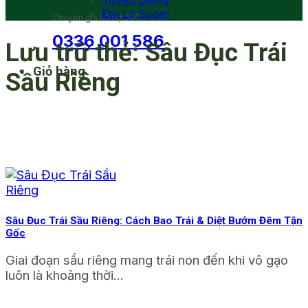
Tuyển Dụng
Đại Lý Ecom
Chuyên gia hỗ trợ 24/7
0336 001 586
Lưu trữ thẻ:
Sâu Đục Trái
Giỏ hàng
Sầu Riêng
Sâu Đục Trái Sầu Riêng: Cách Bao Trái & Diệt Bướm Đêm Tận
Gốc
Giai đoạn sầu riêng mang trái non đến khi vô gạo
luôn là khoảng thời...