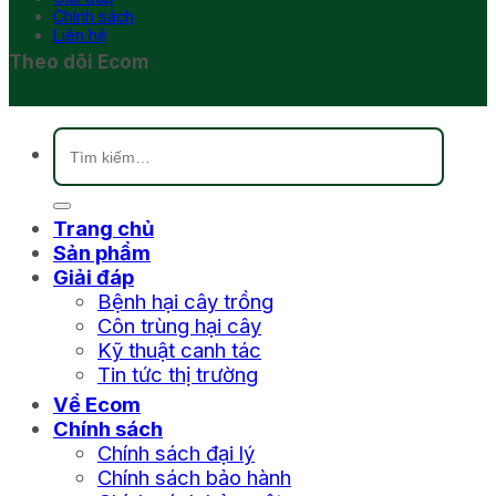
Chính sách
Liên hệ
Theo dõi Ecom
Tìm
kiếm:
Trang chủ
Sản phẩm
Giải đáp
Bệnh hại cây trồng
Côn trùng hại cây
Kỹ thuật canh tác
Tin tức thị trường
Về Ecom
Chính sách
Chính sách đại lý
Chính sách bảo hành