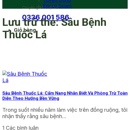
Tuyển Dụng
Đại Lý Ecom
Chuyên gia hỗ trợ 24/7
0336 001 586
Lưu trữ thẻ:
Sâu Bệnh
Giỏ hàng
Thuốc Lá
Sâu Bệnh Thuốc Lá: Cẩm Nang Nhận Biết Và Phòng Trừ Toàn
Diện Theo Hướng Bền Vững
Trong suốt nhiều năm làm việc trên đồng ruộng, tôi
nhận thấy rằng sâu bệnh...
1 Các bình luận