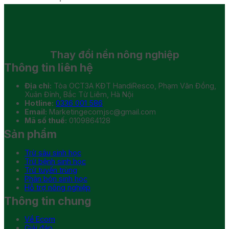
Thay đổi
nền nông nghiệp
Thông tin liên hệ
Địa chỉ:
Tòa OCT3A KĐT HandiResco, Phạm Văn Đồng,
Xuân Đỉnh, Bắc Từ Liêm, Hà Nội
Hotline:
0336 001 586
Email:
Marketingecomjsc@gmail.com
Mã số thuế:
0109864128
Sản phẩm
Trừ sâu sinh học
Trừ bệnh sinh học
Trừ tuyến trùng
Phân bón sinh học
Hỗ trợ nông nghiệp
Thông tin chung
Về Ecom
Giải đáp