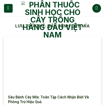
Chuyển
đến
nội
dung
LƯU TRỮ THẺ:
SÂU BỆNH CÂY MÍA
Sâu Bệnh Cây Mía: Toàn Tập Cách Nhận Biết Và
Phòng Trừ Hiệu Quả