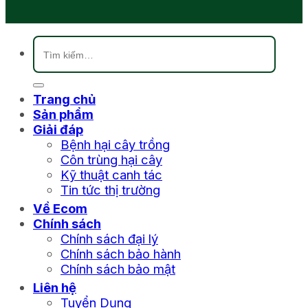
Tìm
kiếm:
Trang chủ
Sản phẩm
Giải đáp
Bệnh hại cây trồng
Côn trùng hại cây
Kỹ thuật canh tác
Tin tức thị trường
Về Ecom
Chính sách
Chính sách đại lý
Chính sách bảo hành
Chính sách bảo mật
Liên hệ
Tuyển Dụng