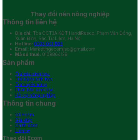
Thay đổi
nền nông nghiệp
Thông tin liên hệ
Địa chỉ:
Tòa OCT3A KĐT HandiResco, Phạm Văn Đồng,
Xuân Đỉnh, Bắc Từ Liêm, Hà Nội
Hotline:
0336 001 586
Email:
Marketingecomjsc@gmail.com
Mã số thuế:
0109864128
Sản phẩm
Trừ sâu sinh học
Trừ bệnh sinh học
Trừ tuyến trùng
Phân bón sinh học
Hỗ trợ nông nghiệp
Thông tin chung
Về Ecom
Giải đáp
Chính sách
Liên hệ
Theo dõi Ecom