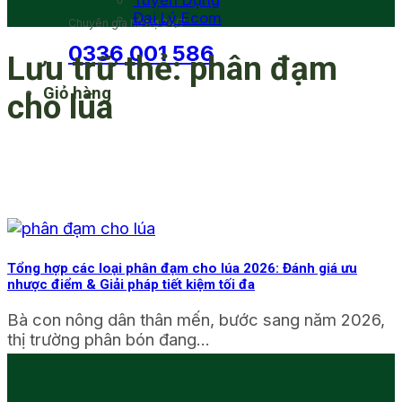
Tuyển Dụng
Đại Lý Ecom
Chuyên gia hỗ trợ 24/7
0336 001 586
Lưu trữ thẻ:
phân đạm
Giỏ hàng
cho lúa
Tổng hợp các loại phân đạm cho lúa 2026: Đánh giá ưu
nhược điểm & Giải pháp tiết kiệm tối đa
Bà con nông dân thân mến, bước sang năm 2026,
thị trường phân bón đang...