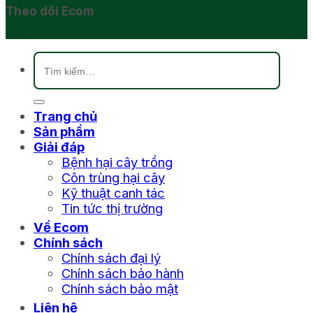
Theo dõi Ecom
Tìm
kiếm:
Trang chủ
Sản phẩm
Giải đáp
Bệnh hại cây trồng
Côn trùng hại cây
Kỹ thuật canh tác
Tin tức thị trường
Về Ecom
Chính sách
Chính sách đại lý
Chính sách bảo hành
Chính sách bảo mật
Liên hệ