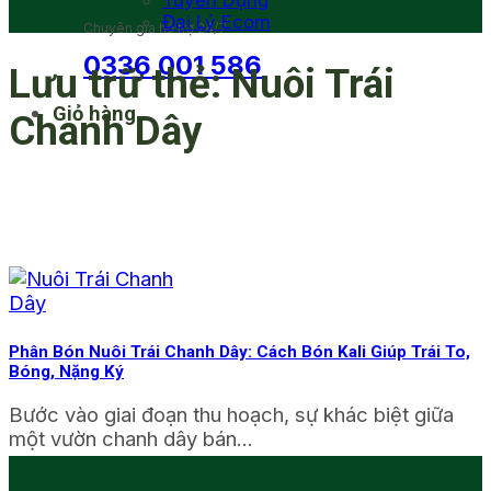
Tuyển Dụng
Đại Lý Ecom
Chuyên gia hỗ trợ 24/7
0336 001 586
Lưu trữ thẻ:
Nuôi Trái
Giỏ hàng
Chanh Dây
Phân Bón Nuôi Trái Chanh Dây: Cách Bón Kali Giúp Trái To,
Bóng, Nặng Ký
Bước vào giai đoạn thu hoạch, sự khác biệt giữa
một vườn chanh dây bán...