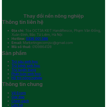
Thay đổi
nền nông nghiệp
Thông tin liên hệ
Địa chỉ:
Tòa OCT3A KĐT HandiResco, Phạm Văn Đồng,
Xuân Đỉnh, Bắc Từ Liêm, Hà Nội
Hotline:
0336 001 586
Email:
Marketingecomjsc@gmail.com
Mã số thuế:
0109864128
Sản phẩm
Trừ sâu sinh học
Trừ bệnh sinh học
Trừ tuyến trùng
Phân bón sinh học
Hỗ trợ nông nghiệp
Thông tin chung
Về Ecom
Giải đáp
Chính sách
Liên hệ