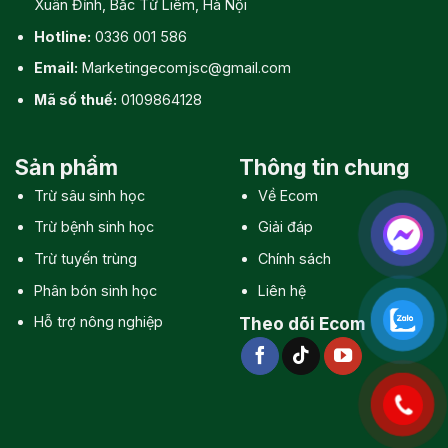
Xuân Đỉnh, Bắc Từ Liêm, Hà Nội
Hotline:
0336 001 586
Email:
Marketingecomjsc@gmail.com
Mã số thuế:
0109864128
Sản phẩm
Thông tin chung
Trừ sâu sinh học
Về Ecom
Trừ bệnh sinh học
Giải đáp
Trừ tuyến trùng
Chính sách
Phân bón sinh học
Liên hệ
Hỗ trợ nông nghiệp
Theo dõi Ecom