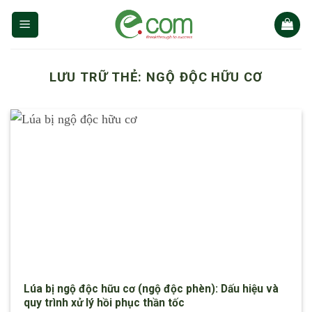
Chuyển
đến
nội
dung
LƯU TRỮ THẺ:
NGỘ ĐỘC HỮU CƠ
Lúa bị ngộ độc hữu cơ (ngộ độc phèn): Dấu hiệu và
quy trình xử lý hồi phục thần tốc