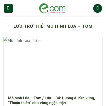
Chuyển
đến
nội
dung
LƯU TRỮ THẺ:
MÔ HÌNH LÚA – TÔM
Mô hình Lúa – Tôm / Lúa – Cá: Hướng đi bền vững,
“Thuận thiên” cho vùng ngập mặn