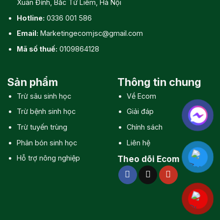
Xuân Đỉnh, Bắc Từ Liêm, Hà Nội
Hotline:
0336 001 586
Email:
Marketingecomjsc@gmail.com
Mã số thuế:
0109864128
Sản phẩm
Thông tin chung
Trừ sâu sinh học
Về Ecom
Trừ bệnh sinh học
Giải đáp
Trừ tuyến trùng
Chính sách
Phân bón sinh học
Liên hệ
Hỗ trợ nông nghiệp
Theo dõi Ecom