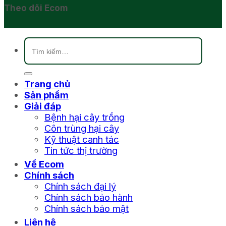
Theo dõi Ecom
Tìm
kiếm:
Trang chủ
Sản phẩm
Giải đáp
Bệnh hại cây trồng
Côn trùng hại cây
Kỹ thuật canh tác
Tin tức thị trường
Về Ecom
Chính sách
Chính sách đại lý
Chính sách bảo hành
Chính sách bảo mật
Liên hệ