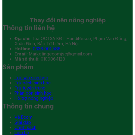
Thay đổi
nền nông nghiệp
Thông tin liên hệ
Địa chỉ:
Tòa OCT3A KĐT HandiResco, Phạm Văn Đồng,
Xuân Đỉnh, Bắc Từ Liêm, Hà Nội
Hotline:
0336 001 586
Email:
Marketingecomjsc@gmail.com
Mã số thuế:
0109864128
Sản phẩm
Trừ sâu sinh học
Trừ bệnh sinh học
Trừ tuyến trùng
Phân bón sinh học
Hỗ trợ nông nghiệp
Thông tin chung
Về Ecom
Giải đáp
Chính sách
Liên hệ