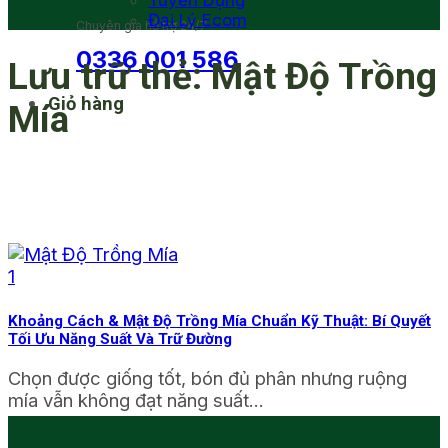
Tuyển Dụng
Đại Lý Ecom
Chuyên gia hỗ trợ 24/7
0336 001 586
Lưu trữ thẻ:
Mật Độ Trồng
Giỏ hàng
Mía
Khoảng Cách & Mật Độ Trồng Mía Chuẩn Kỹ Thuật: Bí Quyết
Tối Ưu Năng Suất Và Trữ Đường
Chọn được giống tốt, bón đủ phân nhưng ruộng
mía vẫn không đạt năng suất...