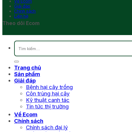
Về Ecom
Giải đáp
Chính sách
Liên hệ
Theo dõi Ecom
Tìm
kiếm:
Trang chủ
Sản phẩm
Giải đáp
Bệnh hại cây trồng
Côn trùng hại cây
Kỹ thuật canh tác
Tin tức thị trường
Về Ecom
Chính sách
Chính sách đại lý