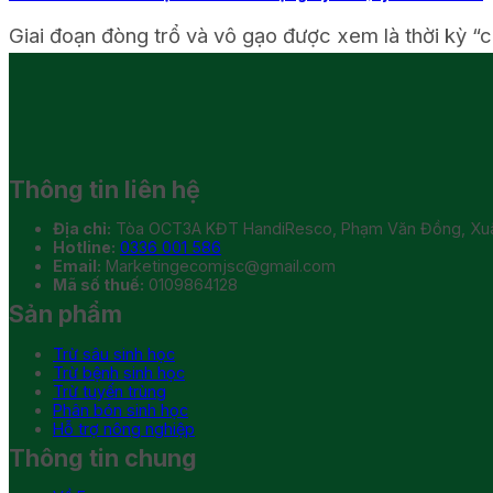
Giai đoạn đòng trổ và vô gạo được xem là thời kỳ “ch
Thông tin liên hệ
Địa chỉ:
Tòa OCT3A KĐT HandiResco, Phạm Văn Đồng, Xuân
Hotline:
0336 001 586
Email:
Marketingecomjsc@gmail.com
Mã số thuế:
0109864128
Sản phẩm
Trừ sâu sinh học
Trừ bệnh sinh học
Trừ tuyến trùng
Phân bón sinh học
Hỗ trợ nông nghiệp
Thông tin chung