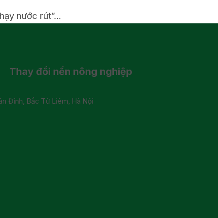
ạy nước rút”...
Thay đổi
nền nông nghiệp
 Đỉnh, Bắc Từ Liêm, Hà Nội