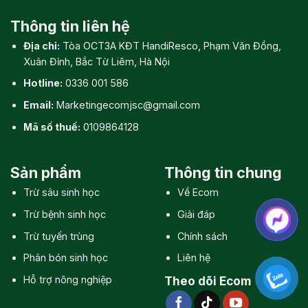
Thông tin liên hệ
Địa chỉ:
Tòa OCT3A KĐT HandiResco, Phạm Văn Đồng,
Xuân Đỉnh, Bắc Từ Liêm, Hà Nội
Hotline:
0336 001 586
Email:
Marketingecomjsc@gmail.com
Mã số thuế:
0109864128
Sản phẩm
Thông tin chung
Trừ sâu sinh học
Về Ecom
Trừ bệnh sinh học
Giải đáp
Trừ tuyến trùng
Chính sách
Phân bón sinh học
Liên hệ
Hỗ trợ nông nghiệp
Theo dõi Ecom