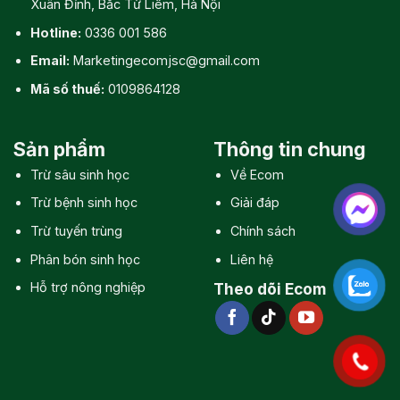
Xuân Đỉnh, Bắc Từ Liêm, Hà Nội
Hotline:
0336 001 586
Email:
Marketingecomjsc@gmail.com
Mã số thuế:
0109864128
Sản phẩm
Thông tin chung
Trừ sâu sinh học
Về Ecom
Trừ bệnh sinh học
Giải đáp
Trừ tuyến trùng
Chính sách
Phân bón sinh học
Liên hệ
Hỗ trợ nông nghiệp
Theo dõi Ecom