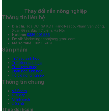
Thay đổi
nền nông nghiệp
Thông tin liên hệ
Địa chỉ:
Tòa OCT3A KĐT HandiResco, Phạm Văn Đồng,
Xuân Đỉnh, Bắc Từ Liêm, Hà Nội
Hotline:
0336 001 586
Email:
Marketingecomjsc@gmail.com
Mã số thuế:
0109864128
Sản phẩm
Trừ sâu sinh học
Trừ bệnh sinh học
Trừ tuyến trùng
Phân bón sinh học
Hỗ trợ nông nghiệp
Thông tin chung
Về Ecom
Giải đáp
Chính sách
Liên hệ
Theo dõi Ecom