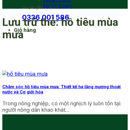
Tuyển Dụng
Đại Lý Ecom
Chuyên gia hỗ trợ 24/7
0336 001 586
Lưu trữ thẻ:
hồ tiêu mùa
Giỏ hàng
mưa
Chăm sóc hồ tiêu mùa mưa: Thiết kế hạ tầng mương thoát
nước và Cơ giới hóa
Trong nông nghiệp, có một nghịch lý luôn tồn tại:
người nông dân khao khát...