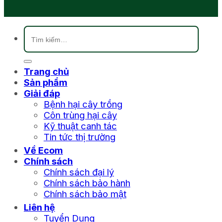
Tìm
kiếm:
Trang chủ
Sản phẩm
Giải đáp
Bệnh hại cây trồng
Côn trùng hại cây
Kỹ thuật canh tác
Tin tức thị trường
Về Ecom
Chính sách
Chính sách đại lý
Chính sách bảo hành
Chính sách bảo mật
Liên hệ
Tuyển Dụng