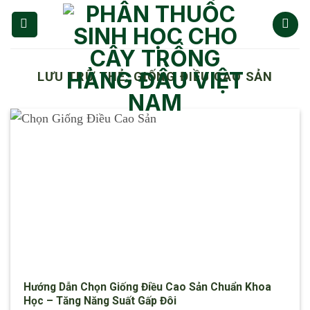
Chuyển
đến
nội
dung
LƯU TRỮ THẺ:
GIỐNG ĐIỀU CAO SẢN
Hướng Dẫn Chọn Giống Điều Cao Sản Chuẩn Khoa
Học – Tăng Năng Suất Gấp Đôi