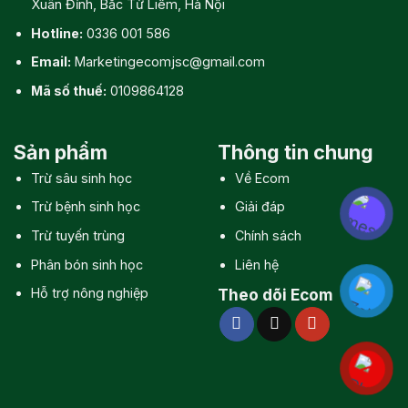
Xuân Đỉnh, Bắc Từ Liêm, Hà Nội
Hotline:
0336 001 586
Email:
Marketingecomjsc@gmail.com
Mã số thuế:
0109864128
Sản phẩm
Thông tin chung
Trừ sâu sinh học
Về Ecom
Trừ bệnh sinh học
Giải đáp
Trừ tuyến trùng
Chính sách
Phân bón sinh học
Liên hệ
Hỗ trợ nông nghiệp
Theo dõi Ecom