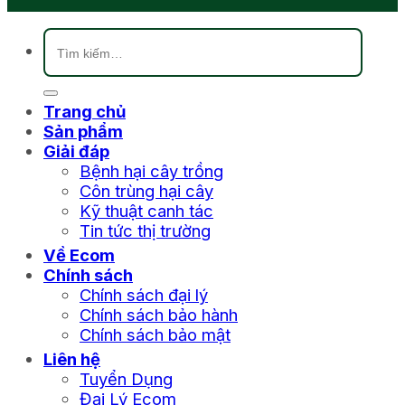
Tìm
kiếm:
Trang chủ
Sản phẩm
Giải đáp
Bệnh hại cây trồng
Côn trùng hại cây
Kỹ thuật canh tác
Tin tức thị trường
Về Ecom
Chính sách
Chính sách đại lý
Chính sách bảo hành
Chính sách bảo mật
Liên hệ
Tuyển Dụng
Đại Lý Ecom