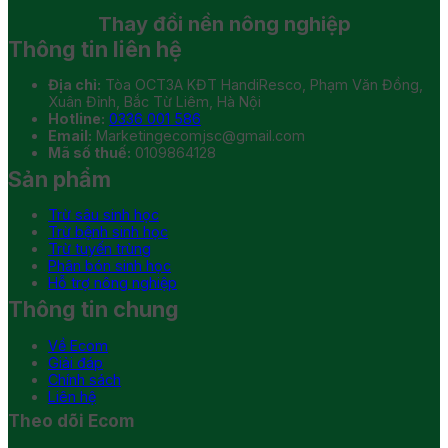
Thay đổi
nền nông nghiệp
Thông tin liên hệ
Địa chỉ:
Tòa OCT3A KĐT HandiResco, Phạm Văn Đồng,
Xuân Đỉnh, Bắc Từ Liêm, Hà Nội
Hotline:
0336 001 586
Email:
Marketingecomjsc@gmail.com
Mã số thuế:
0109864128
Sản phẩm
Trừ sâu sinh học
Trừ bệnh sinh học
Trừ tuyến trùng
Phân bón sinh học
Hỗ trợ nông nghiệp
Thông tin chung
Về Ecom
Giải đáp
Chính sách
Liên hệ
Theo dõi Ecom