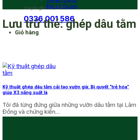
Tuyển Dụng
Đại Lý Ecom
Chuyên gia hỗ trợ 24/7
0336 001 586
Lưu trữ thẻ:
ghép dâu tằm
Giỏ hàng
Kỹ thuật ghép dâu tằm cải tạo vườn già: Bí quyết “trẻ hóa”
giúp X3 năng suất lá
Tôi đã từng đứng giữa những vườn dâu tằm tại Lâm
Đồng và chứng kiến...