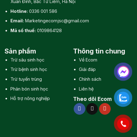
Xuân Đỉnh, Bắc Từ Liêm, Hà Nội
Hotline:
0336 001 586
Email:
Marketingecomjsc@gmail.com
Mã số thuế:
0109864128
Sản phẩm
Thông tin chung
Trừ sâu sinh học
Về Ecom
Trừ bệnh sinh học
Giải đáp
Trừ tuyến trùng
Chính sách
Phân bón sinh học
Liên hệ
Hỗ trợ nông nghiệp
Theo dõi Ecom