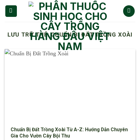
Chuyển
đến
nội
dung
LƯU TRỮ THẺ:
CHUẨN BỊ ĐẤT TRỒNG XOÀI
Chuẩn Bị Đất Trồng Xoài Từ A-Z: Hướng Dẫn Chuyên
Gia Cho Vườn Cây Bội Thu