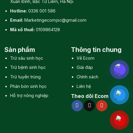
Xuân Đỉnh, Bắc Từ Liêm, Hà Nội
Hotline:
0336 001 586
Email:
Marketingecomjsc@gmail.com
Mã số thuế:
0109864128
Sản phẩm
Thông tin chung
Trừ sâu sinh học
Về Ecom
Trừ bệnh sinh học
Giải đáp
Trừ tuyến trùng
Chính sách
Phân bón sinh học
Liên hệ
Hỗ trợ nông nghiệp
Theo dõi Ecom