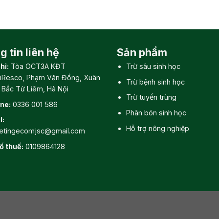
 tin liên hệ
Sản phẩm
hỉ:
Tòa OCT3A KĐT
Trừ sâu sinh học
iResco, Phạm Văn Đồng, Xuân
Trừ bệnh sinh học
, Bắc Từ Liêm, Hà Nội
Trừ tuyến trùng
ine:
0336 001 586
Phân bón sinh học
l:
Hỗ trợ nông nghiệp
etingecomjsc@gmail.com
ố thuế:
0109864128