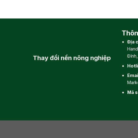
Thông
Địa c
Hand
Đỉnh
Thay đổi
nền nông nghiệp
Hotl
Emai
Mark
Mã s