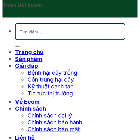
Theo dõi Ecom
Tìm
kiếm:
Trang chủ
Sản phẩm
Giải đáp
Bệnh hại cây trồng
Côn trùng hại cây
Kỹ thuật canh tác
Tin tức thị trường
Về Ecom
Chính sách
Chính sách đại lý
Chính sách bảo hành
Chính sách bảo mật
Liên hệ