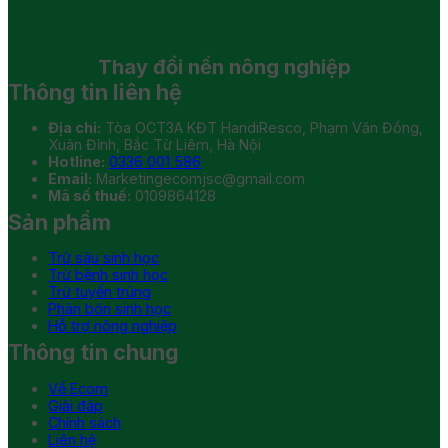
Thay đổi
nền nông nghiệp
Thông tin liên hệ
Địa chỉ:
Tòa OCT3A KĐT HandiResco, Phạm Văn Đồng,
Xuân Đỉnh, Bắc Từ Liêm, Hà Nội
Hotline:
0336 001 586
Email:
Marketingecomjsc@gmail.com
Mã số thuế:
0109864128
Sản phẩm
Trừ sâu sinh học
Trừ bệnh sinh học
Trừ tuyến trùng
Phân bón sinh học
Hỗ trợ nông nghiệp
Thông tin chung
Về Ecom
Giải đáp
Chính sách
Liên hệ