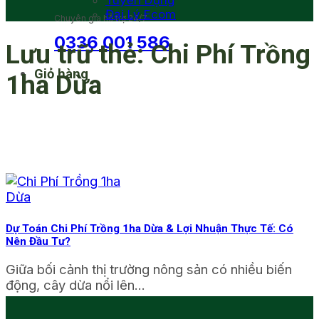
Tuyển Dụng
Đại Lý Ecom
Chuyên gia hỗ trợ 24/7
0336 001 586
Lưu trữ thẻ:
Chi Phí Trồng
Giỏ hàng
1ha Dừa
Dự Toán Chi Phí Trồng 1ha Dừa & Lợi Nhuận Thực Tế: Có
Nên Đầu Tư?
Giữa bối cảnh thị trường nông sản có nhiều biến
động, cây dừa nổi lên...